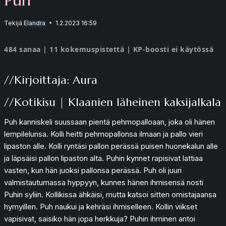
Tekijä
Elandra
1.2.2023 16:59
484 sanaa | 11 kokemuspistettä | KP-boosti ei käytössä
//Kirjoittaja: Aura
//Kotikisu | Klaanien läheinen kaksijalkala
Puh kanniskeli suussaan pientä pehmopalloaan, joka oli hänen
lempilelunsa. Kolli heitti pehmopallonsa ilmaan ja pallo vieri
lipaston alle. Kolli ryntäsi pallon perässä puisen huonekalun alle
ja läpsäisi pallon lipaston alta. Puhin kynnet rapisivat lattiaa
vasten, kun hän juoksi pallonsa perässä. Puh oli juuri
valmistautumassa hyppyyn, kunnes hänen ihmisensä nosti
Puhin syliin. Kollikissa ähkäisi, mutta katsoi sitten omistajaansa
hymyillen. Puh naukui ja kehräsi ihmiselleen. Kollin viikset
vapisivat, saisiko hän jopa herkkuja? Puhin ihminen antoi