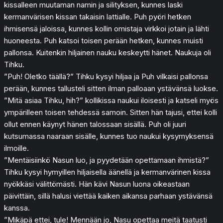
kissalleen muutaman namin ja silityksen, kunnes laski
kermanvärisen kissan takaisin lattialle. Puh pyöri hetken
ihmisensä jaloissa, kunnes kollin omistaja virkkoi jotain ja lähti
huoneesta. Puh katsoi toisen perään hetken, kunnes muisti
pallonsa. Kuitenkin hiljainen nauku keskeytti hänet. Naukuja oli
Tihku.
”Puh! Oletko täällä?” Tihku kysyi hiljaa ja Puh vilkaisi pallonsa
perään, kunnes tallusteli sitten ilman palloaan ystävänsä luokse.
”Mitä asiaa Tihku, hih?” kollikissa naukui iloisesti ja katseli myös
ympärilleen toisen tehdessä samoin. Sitten hän tajusi, ettei kolli
ollut ennen käynyt hänen talossaan sisällä. Puh oli juuri
kutsumassa naaraan sisälle, kunnes tuo naukui kysymyksensä
ilmoille.
”Mentäisiinkö Nasun luo, ja pyydetään opettamaan ihmistä?”
Tihku kysyi hymyillen hiljaisella äänellä ja kermanvärinen kissa
nyökkäsi välittömästi. Hän kävi Nasun luona oikeastaan
päivittäin, sillä halusi viettää kaiken aikansa parhaan ystävänsä
kanssa.
”Mikäpä ettei, tule! Mennään jo, Nasu opettaa meitä taatusti