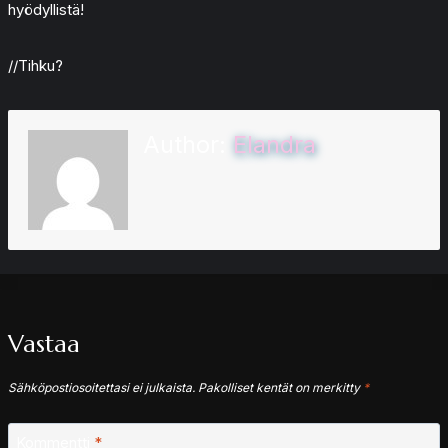
hyödyllistä!
//Tihku?
Author:
Elandra
Vastaa
Sähköpostiosoitettasi ei julkaista.
Pakolliset kentät on merkitty
*
Kommentti
*