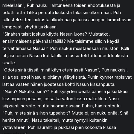
mielellään”, Puh naukui ilahtuneena toisen ehdotuksesta ja
odotti, että Tihku peruutti luukusta takaisin ulkoilmaan. Puh
tallusteli sitten luukusta ulkoilmaan ja tunsi auringon lämmittävän
lempeästi lyhyttä turkkiaan.
”Sinähän taisit joskus käydä Nasun luona? Muistatko,
ensimmäisenä päivänäsi täällä? Me taisimme silloin käydä
tervehtimässä Nasua!” Puh naukui muistaessaan muiston. Kolli
ohjasi toisen Nasun kotitalolle ja tassutteli tottuneesti luukusta
sisälle.
”Odota sinä tässä, minä käyn etsimässä Nasun”, Puh naukaisi,
sillä tiesi ettei Nasu ei pitänyt yllätyksistä. Puhin kynnet rapisivat
lattiaa vasten hänen juostessa kohti Nasun kissanpuuta.
”Nasu? Nukutko sinä?” Puh kysyi lempeällä äänellä ja kurkkasi
kissanpuun pesään, jossa karvaton kissa makoilikin. Nasu
säpsähti hereille, mutta huomatessaan Puhin, hän rentoutui.
”Puh, mistä sinä siihen tupsahdit? Mutta ei, en nuku enää. Sinä
herätit minut”, Nasu takelteli, mutta hymyili kuitenkin
ystävälleen. Puh naurahti ja pukkasi pienikokoista kissaa