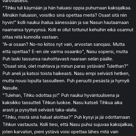
varovaisesti.
”Tihku tuli käymään ja hän haluaisi oppia puhumaan kaksijalkaa.
Minäkin haluaisin, voisitko sinä opettaa meitä? Osaat sitä niin
hyvin!” kolli naukui ihailua äänessään ja sai Nasun hautaamaan
naamansa tyynyynsä. Kolli ei ollut tottunut kehuihin eikä osannut
ottaa niitä kunnolla vastaan.
”A-ai osaan? No-no kiitos nyt vain, arvostan sanojasi. Mutta
että opettaa? E-en ole varma osaanko”, Nasu sopersi, mutta
Puh laski tassunsa rauhoittavasti naaraan selän päälle.
”Osaat sinä, olet mahtava ja minun paras ystäväni! Tulethan?”
Puh aneli ja katsoi toista haikeasti. Nasu empi selvästi hetken,
mutta nousi lopulta tassuilleen. Puh peruutti pesästä ja hymyili
Nasulle.
”Tulehan, Tihku odottaa jo!” Puh naukui hyväntuulisena ja
kaksikko tassutteli Tihkun luokse. Nasu katseli Tihkua aika
arasti ja pysytteli selvästi taka-alalla.
”Tihku, mistä sinä haluat aloittaa?” Puh kysyi ja jäi odottamaan
Tihkun vastausta. Kolli tiesi, että Nasu puhui sujuvaa kaksijalkaa,
joten karvaton, pieni ystävä voisi opettaa lähes mitä vain