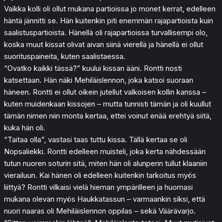
Vaikka kolli oli ollut mukana partioissa jo monet kerrat, edelleen
häntä jännitti se. Hän kuitenkin piti enemmän rajapartioista kuin
saalistuspartioista. Hänellä oli rajapartioissa turvallisempi olo,
koska muut kissat olivat aivan siinä vierellä ja hänellä ei ollut
suorituspaineita, kuten saalistaessa.
“Ovatko kaikki tässä?” kuului kissan ääni. Rontti nosti
katsettaan. Hän näki Mehiläislennon, joka katsoi suoraan
häneen. Rontti ei ollut oikein jutellut valkoisen kollin kanssa –
kuten muidenkaan kissojen – mutta tunnisti tämän ja oli kuullut
tämän nimen niin monta kertaa, ettei voinut enää erehtyä siitä,
kuka hän oli.
“Taitaa olla”, vastasi taas tuttu kissa. Tällä kertaa se oli
Nopsaliekki. Rontti edelleen muisteli, joka kerta nähdessään
tutun nuoren soturin sitä, miten hän oli alunperin tullut klaaniin
vierailuun. Kai hänen oli edelleen kuitenkin tarkoitus myös
liittyä? Rontti vilkaisi vielä hieman ympärilleen ja huomasi
mukana olevan myös Haukkatassun – varmaankin siksi, että
nuori naaras oli Mehiläislennon oppilas – sekä Väärävarjo.