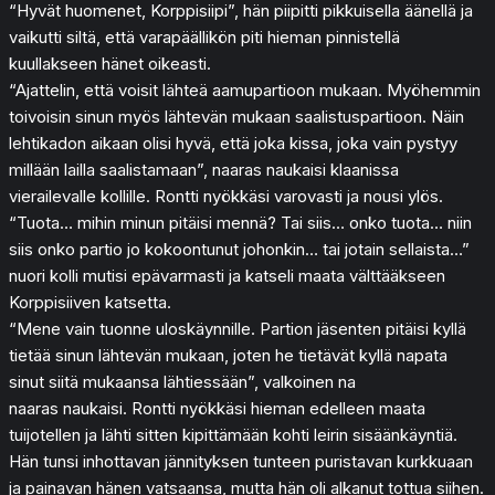
“Hyvät huomenet, Korppisiipi”, hän piipitti pikkuisella äänellä ja
vaikutti siltä, että varapäällikön piti hieman pinnistellä
kuullakseen hänet oikeasti.
“Ajattelin, että voisit lähteä aamupartioon mukaan. Myöhemmin
toivoisin sinun myös lähtevän mukaan saalistuspartioon. Näin
lehtikadon aikaan olisi hyvä, että joka kissa, joka vain pystyy
millään lailla saalistamaan”, naaras naukaisi klaanissa
vierailevalle kollille. Rontti nyökkäsi varovasti ja nousi ylös.
“Tuota… mihin minun pitäisi mennä? Tai siis… onko tuota… niin
siis onko partio jo kokoontunut johonkin… tai jotain sellaista…”
nuori kolli mutisi epävarmasti ja katseli maata välttääkseen
Korppisiiven katsetta.
“Mene vain tuonne uloskäynnille. Partion jäsenten pitäisi kyllä
tietää sinun lähtevän mukaan, joten he tietävät kyllä napata
sinut siitä mukaansa lähtiessään”, valkoinen na
naaras naukaisi. Rontti nyökkäsi hieman edelleen maata
tuijotellen ja lähti sitten kipittämään kohti leirin sisäänkäyntiä.
Hän tunsi inhottavan jännityksen tunteen puristavan kurkkuaan
ja painavan hänen vatsaansa, mutta hän oli alkanut tottua siihen.