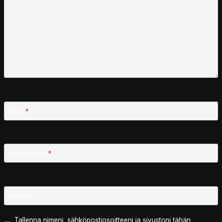
Nimi
*
Sähköposti
*
Sivusto
Tallenna nimeni, sähköpostiosoitteeni ja sivustoni tähän