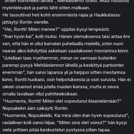
“Sitten voimmekin lähteä”, Mehiläislento totesi. Muut mutisivat
myöntelevästi ja partio lähti sitten matkaan.
He tassuttivat heti kohti ensimmäistä rajaa ja Haukkatassu
jättäytyi Rontin vierelle.
“Hei, Rontti! Miten menee?” oppilas kysyi lempeästi.
“Ihan hyvin kai”, kolli mutisi. Hänen olemuksensa taisi antaa ilmi
sen, että hän ei ollut kamalan puheliaalla mielellä, joten nuori
naaras alkoi kiihdyttää askeliaan saadakseen mestarinsa kiinni.
“Jutellaan taas myöhemmin, minun on varmaan kuitenkin
parempi pysyä Mehiläislennon lähellä ja keskittyä partiointiin
enemmän”, hän sanoi lapansa yli ja harppoi sitten mestarinsa
kiinni. Rontti huokaisi, osin helpotuksesta ja osin surusta. Hän ei
oikein osannut enää jutella muiden kanssa, mutta ei seura
omalla tavallaan ollut pahitteeksikaan.
“Huomenta, Rontti! Miten olet sopeutunut klaanielämään?”
Nopsaliekin ääni säikäytti Rontin.
“Huomenta, Nopsaliekki. Kai minä olen ihan hyvin sopeutunut”,
raidallinen kolli sanoi hiljaa. “Miten sinä olet voinut?” hän kysyi
vielä yrittäen pitää keskustelun pystyssä jollain tapaa.