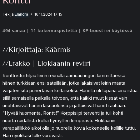
Tekijä
Elandra
16.11.2024 17:15
494 sanaa | 11 kokemuspistettä | KP-boosti ei käytössä
//Kirjoittaja: Käärmis
//Erakko | Eloklaanin reviiri
Rontti istui hiljaa leirin reunalla aamuauringon lämmittäessä
hänen turkkiaan ensi säteillään, jotka lakaisivat leirin maata
värjäten sitä punertavan keltaiseksi. Hänellä oli tapana aina istua
sillä samaisella paikalla toivoen, että kaikki muut kissat vain
unohtaisivat hänen läsnäolonsa ja jättäisivät hänet rauhaan.
“Hyvää huomenta, Rontti!” Korppisiipi tervehti ja tuli kohti
nuorta raidallista kollia hymyillen lempeästi. Eloklaanin
varapäällikkö alkoi olla jo nuorelle kovia kokeneelle kollille tuttu.
Hän nyökkäsi tälle varovasti.