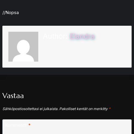
//Nopsa
Author:
Elandra
Vastaa
Sähköpostiosoitettasi ei julkaista.
Pakolliset kentät on merkitty
*
Kommentti
*