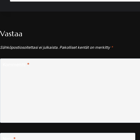
Vastaa
Sähköpostiosoitettasi ei julkaista.
Pakolliset kentät on merkitty
*
Kommentti
*
Nimi
*