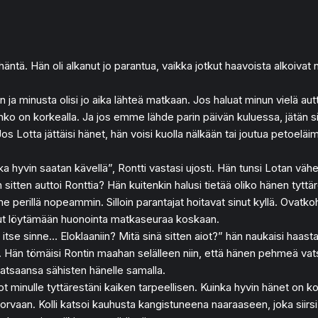
häntä. Hän oli alkanut jo parantua, vaikka jotkut haavoista alkoivat
a minusta olisi jo aika lähteä matkaan. Jos haluat minun vielä autt
n aurinko on korkealla. Ja jos emme lähde parin päivän kuluessa, jätä
os Lotta jättäisi hänet, hän voisi kuolla nälkään tai joutua petoelä
yvin saatan kävellä”, Rontti vastasi ujosti. Hän tunsi Lotan väheks
n sitten auttoi Ronttia? Hän kuitenkin halusi tietää oliko hänen tytt
erillä nopeammin. Silloin parantajat hoitavat sinut kyllä. Ovatko
unut löytämään huonointa matkaseuraa koskaan.
i itse sinne… Eloklaaniin? Mitä sinä sitten aiot?” hän naukaisi haas
. Hän tömäisi Rontin maahan selälleen niin, että hänen pehmeä vatsa
vatsaansa sähisten hänelle samalla.
rot minulle tyttärestäni kaiken tarpeellisen. Kuinka hyvin hänet on k
vaan. Kolli katsoi kauhusta kangistuneena naaraaseen, joka siirsi t