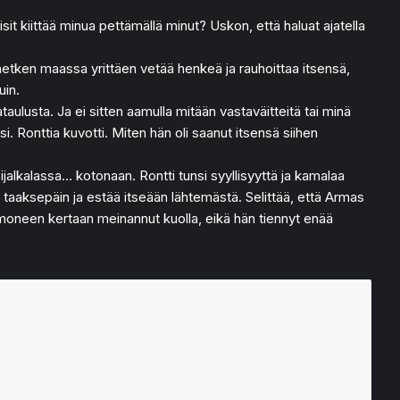
it kiittää minua pettämällä minut? Uskon, että haluat ajatella
i hetken maassa yrittäen vetää henkeä ja rauhoittaa itsensä,
uin.
sta. Ja ei sitten aamulla mitään vastaväitteitä tai minä
. Ronttia kuvotti. Miten hän oli saanut itsensä siihen
ijalkalassa… kotonaan. Rontti tunsi syyllisyyttä ja kamalaa
ssa taaksepäin ja estää itseään lähtemästä. Selittää, että Armas
 jo moneen kertaan meinannut kuolla, eikä hän tiennyt enää