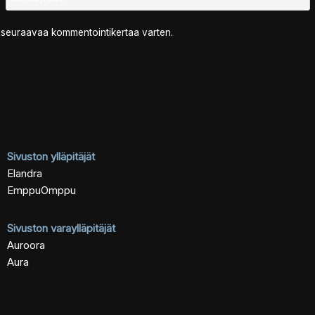
n seuraavaa kommentointikertaa varten.
Sivuston ylläpitäjät
Elandra
EmppuOmppu
Sivuston varaylläpitäjät
Auroora
Aura