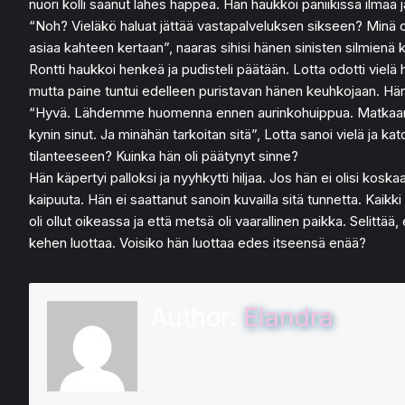
nuori kolli saanut lähes happea. Hän haukkoi paniikissa ilmaa j
“Noh? Vieläkö haluat jättää vastapalveluksen sikseen? Minä ole
asiaa kahteen kertaan”, naaras sihisi hänen sinisten silmienä 
Rontti haukkoi henkeä ja pudisteli päätään. Lotta odotti vielä
mutta paine tuntui edelleen puristavan hänen keuhkojaan. Hän
“Hyvä. Lähdemme huomenna ennen aurinkohuippua. Matkaamme y
kynin sinut. Ja minähän tarkoitan sitä”, Lotta sanoi vielä ja k
tilanteeseen? Kuinka hän oli päätynyt sinne?
Hän käpertyi palloksi ja nyyhkytti hiljaa. Jos hän ei olisi kos
kaipuuta. Hän ei saattanut sanoin kuvailla sitä tunnetta. Kaikki
oli ollut oikeassa ja että metsä oli vaarallinen paikka. Selittä
kehen luottaa. Voisiko hän luottaa edes itseensä enää?
Author:
Elandra