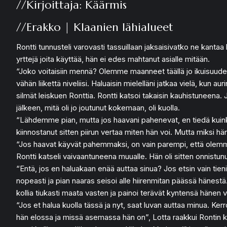
//Kirjoittaja: Käärmis
//Erakko | Klaanien lähialueet
Rontti tunnusteli varovasti tassuillaan jaksaisivatko ne kantaa 
yrttejä joita käyttää, hän ei edes mahtanut asialle mitään.
“Joko voitaisiin mennä? Olemme maanneet täällä jo ikuisuuden j
vähän liikettä niveliisi. Haluaisin mielelläni jatkaa vielä, ku
silmät leiskuen Ronttia. Rontti katsoi takaisin kauhistuneena. J
jälkeen, mitä oli jo joutunut kokemaan, oli kuolla.
“Lähdemme pian, mutta jos haavani pahenevat, en tiedä kuinka h
kiinnostanut sitten piirun vertaa miten hän voi. Mutta miksi hä
“Jos haavat käyvät pahemmaksi, on vain parempi, että olemme p
Rontti katseli vaivaantuneena muualle. Hän oli sitten onnist
“Entä, jos en haluakaan enää auttaa sinua? Jos etsin vain tien
nopeasti ja pian naaras seisoi alle hiirenmitan päässä hänestä
kollia tiukasti maata vasten ja painoi terävät kyntensä hänen 
“Jos et halua kuolla tässä ja nyt, saat luvan auttaa minua. Ker
hän elossa ja missä asemassa hän on”, Lotta raakkui Rontin kor