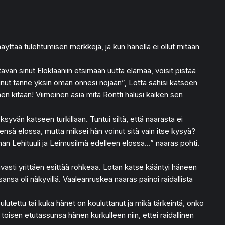
 näyttää tulehtumisen merkkejä, ja kun hänellä ei ollut mitään
avan sinut Eloklaaniin etsimään uutta elämää, voisit pistää
n sinut tänne yksin oman onnesi nojaan”, Lotta sähisi katsoen
imen kitaan! Viimeinen asia mitä Rontti halusi kaiken sen
yvän katseen turkillaan. Tuntui siltä, että naarasta ei
ärensä elossa, mutta miksei hän voinut sitä vain itse kysyä?
han Lehituuli ja Leimusilmä edelleen elossa…” naaras pohti.
tavasti yrittäen esittää rohkeaa. Lotan katse kääntyi häneen
nsa oli näkyvillä. Vaaleanruskea naaras painoi raidallista
oulutettu tai kuka hänet on kouluttanut ja mikä tärkeintä, onko
oisen etutassunsa hänen kurkulleen niin, ettei raidallinen