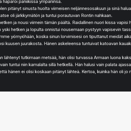
a haparoi paniikissa ympäriinsä.
n pitänyt sinusta huolta viimeisen neljännesosakuun ja sinä haluais
katse oli järkkymätön ja tuntui porautuvan Rontin nahkaan.
 hetken ja nousi viimein tämän päältä. Raidallinen nuori kissa vapis
 yski hetken ja lopulta onnistui nousemaan pystyyn vapisevin tass
ömyöhään, koska sinun lorvimisesi on tiputtanut meidät aikataulu
atosi kuusen juurakosta. Hänen askeleensa tuntuivat katoavan kauaksi
kaan lähtenyt tutkimaan metsää, hän olisi turvassa Armaan luona kaks
 vain tuntui niin kamalalta sillä hetkellä. Hän halusi vain palata aja
ä, että hänen ei olisi koskaan pitänyt lähteä. Kertoa, kuinka hän oli