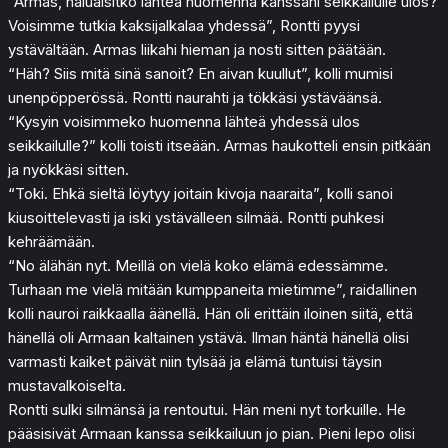
“Armas, haluaisitko lähteä huomenna kanssani seikkailulle ulos?
Voisimme tutkia kaksijalkalaa yhdessä”, Rontti pyysi
ystävältään. Armas liikahi hieman ja nosti sitten päätään.
“Häh? Siis mitä sinä sanoit? En aivan kuullut”, kolli mumisi
unenpöpperössä. Rontti naurahti ja tökkäsi ystäväänsä.
“Kysyin voisimmeko huomenna lähteä yhdessä ulos
seikkailulle?” kolli toisti itseään. Armas haukotteli ensin pitkään
ja nyökkäsi sitten.
“Toki. Ehkä sieltä löytyy joitain kivoja naaraita”, kolli sanoi
kiusoittelevasti ja iski ystävälleen silmää. Rontti puhkesi
kehräämään.
“No älähän nyt. Meillä on vielä koko elämä edessämme.
Turhaan me vielä mitään kumppaneita mietimme”, raidallinen
kolli nauroi raikkaalla äänellä. Hän oli erittäin iloinen siitä, että
hänellä oli Armaan kaltainen ystävä. Ilman häntä hänellä olisi
varmasti kaiket päivät niin tylsää ja elämä tuntuisi täysin
mustavalkoiselta.
Rontti sulki silmänsä ja rentoutui. Hän meni nyt torkuille. He
pääsisivät Armaan kanssa seikkailuun jo pian. Pieni lepo olisi