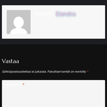
Author:
Elandra
Vastaa
Sähköpostiosoitettasi ei julkaista.
Pakolliset kentät on merkitty
*
Kommentti
*