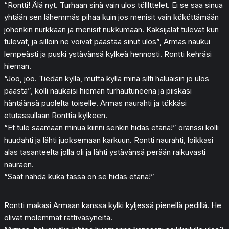
“Rontti! Älä nyt. Turhaan sinä vain ulos tölllttelet. Ei se saa sinua
yhtään sen lähemmäs pihaa kuin jos menisit vain kököttämään
johonkin nurkkaan ja menisit nukkumaan. Kaksijalat tulevat kun
tulevat, ja silloin ne voivat päästää sinut ulos”, Armas naukui
lempeästi ja puski ystävänsä kylkeä hennosti. Rontti kehräsi
hieman.
“Joo, joo. Tiedän kyllä, mutta kyllä minä silti haluaisin jo ulos
päästä”, kolli naukaisi hieman turhautuneena ja piiskasi
häntäänsä puolelta toiselle. Armas naurahti ja tökkäsi
etutassullaan Ronttia kylkeen.
“Et tule saamaan minua kiinni senkin hidas etana!” oranssi kolli
huudahti ja lähti juoksemaan karkuun. Rontti naurahti, loikkasi
alas tasanteelta jolla oli ja lähti ystävänsä perään raikuvasti
nauraen.
“Saat nähdä kuka tässä on se hidas etana!”
Rontti makasi Armaan kanssa kylki kyljessä pienellä pedillä. He
olivat molemmat rättiväsyneitä.