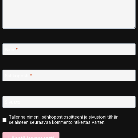
Nimi
*
Sähköposti
*
Sivusto
Tallenna nimeni, sähköpostiosoitteeni ja sivustoni tähän
selaimeen seuraavaa kommentointikertaa varten.