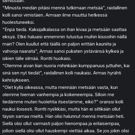
silmissään.
“Minusta meidän pitäisi mennä tutkimaan metsää”, raidallinen
kolli sanoi virnistäen. Armaan ilme muuttui hetkessä
huolestuneeksi.
“Enpä tiedä. Kaksijalkalassa on ihan kivaa ja metsään saattaa
eksyä. Etkö haluaisi ennemmin tutustua muihin kissoihin näillä
main? Olen kuullut että täällä on paljon erittäin kauniita ja
vahvoja naaraita”, Armas sanoi pukaten ystävänsä kylkeä ja
iskien tälle silmää. Rontti huokaisi.
“Olemme aivan liian nuoria mihinkään kumppanuus juttuihin, kai
sinä sen nyt tiedät”, raidallinen kolli naukaisi. Armas hyrähti
kehräykseen.
“Olet kyllä oikeassa, mutta mennään metsään vasta, kun
olemme hieman vanhempia ja kokeneempia. Silloin me
tiedämme muten huolehtia itsestämme, eikö?” oranssi kolli
naukui iloisesti. Rontti nyökkäsi, mutta hän ei siltikään ollut
täysin samaa mieltä. Hän olisi halunnut mennä metsään heti.
Siellä olisi ollut varmasti paljon hienompaa ja erilaisempaa,
jolloin siellä olisi ollut hauskempi viettää aikaa. Se jos jokin olisi