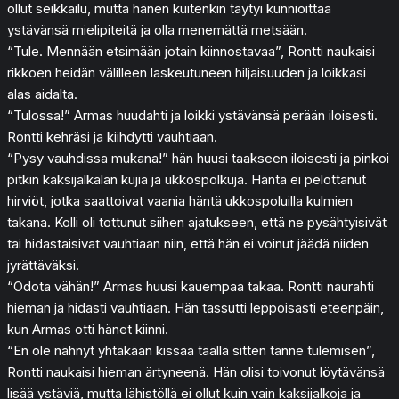
ollut seikkailu, mutta hänen kuitenkin täytyi kunnioittaa
ystävänsä mielipiteitä ja olla menemättä metsään.
“Tule. Mennään etsimään jotain kiinnostavaa”, Rontti naukaisi
rikkoen heidän välilleen laskeutuneen hiljaisuuden ja loikkasi
alas aidalta.
“Tulossa!” Armas huudahti ja loikki ystävänsä perään iloisesti.
Rontti kehräsi ja kiihdytti vauhtiaan.
“Pysy vauhdissa mukana!” hän huusi taakseen iloisesti ja pinkoi
pitkin kaksijalkalan kujia ja ukkospolkuja. Häntä ei pelottanut
hirviöt, jotka saattoivat vaania häntä ukkospoluilla kulmien
takana. Kolli oli tottunut siihen ajatukseen, että ne pysähtyisivät
tai hidastaisivat vauhtiaan niin, että hän ei voinut jäädä niiden
jyrättäväksi.
“Odota vähän!” Armas huusi kauempaa takaa. Rontti naurahti
hieman ja hidasti vauhtiaan. Hän tassutti leppoisasti eteenpäin,
kun Armas otti hänet kiinni.
“En ole nähnyt yhtäkään kissaa täällä sitten tänne tulemisen”,
Rontti naukaisi hieman ärtyneenä. Hän olisi toivonut löytävänsä
lisää ystäviä, mutta lähistöllä ei ollut kuin vain kaksijalkoja ja