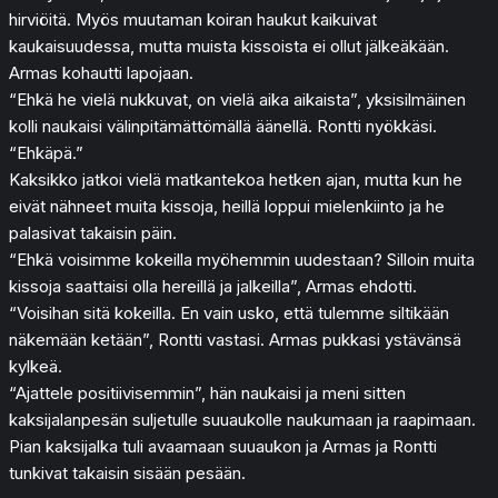
hirviöitä. Myös muutaman koiran haukut kaikuivat
kaukaisuudessa, mutta muista kissoista ei ollut jälkeäkään.
Armas kohautti lapojaan.
“Ehkä he vielä nukkuvat, on vielä aika aikaista”, yksisilmäinen
kolli naukaisi välinpitämättömällä äänellä. Rontti nyökkäsi.
“Ehkäpä.”
Kaksikko jatkoi vielä matkantekoa hetken ajan, mutta kun he
eivät nähneet muita kissoja, heillä loppui mielenkiinto ja he
palasivat takaisin päin.
“Ehkä voisimme kokeilla myöhemmin uudestaan? Silloin muita
kissoja saattaisi olla hereillä ja jalkeilla”, Armas ehdotti.
“Voisihan sitä kokeilla. En vain usko, että tulemme siltikään
näkemään ketään”, Rontti vastasi. Armas pukkasi ystävänsä
kylkeä.
“Ajattele positiivisemmin”, hän naukaisi ja meni sitten
kaksijalanpesän suljetulle suuaukolle naukumaan ja raapimaan.
Pian kaksijalka tuli avaamaan suuaukon ja Armas ja Rontti
tunkivat takaisin sisään pesään.