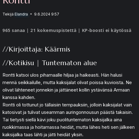
Tekijä
Elandra
9.6.2024 9:57
965 sanaa | 21 kokemuspistettä | KP-boosti ei käytössä
//Kirjoittaja: Käärmis
//Kotikisu | Tuntematon alue
Rontti katsoi ulos pihamaalle hiljaa ja haikeasti. Hän halusi
mennä seikkailulle, mutta kaksijalat olivat poissa kuvioista. Ne
olivat lähteneet jonnekin ja jättäneet kollin ystävänsä Armaan
kanssa kahden.
Rontti oli tottunut jo tällaisiin tempauksiin, jolloin kaksijalat vain
katosivat ja tulivat useamman auringonnousun päästä takaisin.
Tai tietysti siellä kävi joku puolituntematon kaksijalka aina
ruokkimassa ja hoitamassa heidät, mutta lähes heti sen jälkeen
kaksijalka taas lähti ja jätti heidät yksin.