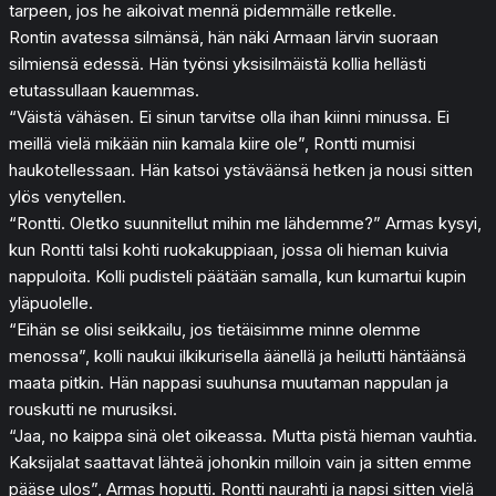
tarpeen, jos he aikoivat mennä pidemmälle retkelle.
Rontin avatessa silmänsä, hän näki Armaan lärvin suoraan
silmiensä edessä. Hän työnsi yksisilmäistä kollia hellästi
etutassullaan kauemmas.
“Väistä vähäsen. Ei sinun tarvitse olla ihan kiinni minussa. Ei
meillä vielä mikään niin kamala kiire ole”, Rontti mumisi
haukotellessaan. Hän katsoi ystäväänsä hetken ja nousi sitten
ylös venytellen.
“Rontti. Oletko suunnitellut mihin me lähdemme?” Armas kysyi,
kun Rontti talsi kohti ruokakuppiaan, jossa oli hieman kuivia
nappuloita. Kolli pudisteli päätään samalla, kun kumartui kupin
yläpuolelle.
“Eihän se olisi seikkailu, jos tietäisimme minne olemme
menossa”, kolli naukui ilkikurisella äänellä ja heilutti häntäänsä
maata pitkin. Hän nappasi suuhunsa muutaman nappulan ja
rouskutti ne murusiksi.
“Jaa, no kaippa sinä olet oikeassa. Mutta pistä hieman vauhtia.
Kaksijalat saattavat lähteä johonkin milloin vain ja sitten emme
pääse ulos”, Armas hoputti. Rontti naurahti ja napsi sitten vielä