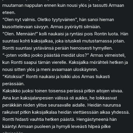
muutaman nappulan ennen kuin nousi ylös ja tassutti Armaan
eteen.
“Olen nyt valmis. Oletko tyytyväinen”, hän sanoi hieman
kiusoittelevaan sävyyn. Armas pyöräytti silmiään.
“Olen. Mennään!” kolli naukaisi ja ryntäsi pois Rontin luota. Hän
suuntasi kohti kaksijalkaa, joka istuskeli mutustamassa jotain.
Rontti suuntasi ystävänsä perään hienoisesti hymyillen.
“-joten voitko jooko päästää meidät ulos?” Armas viimeisteli,
kun Rontti saapui tämän vierelle. Kaksijalka mörähteli hetken ja
nousi sitten ylös ja meni avaamaan uloskäynnin.
“Kiitoksia!” Rontti naukaisi ja loikki ulos Armas tiukasti
perässään.
Kaksikko juoksi toinen toisensa perässä pitkin aitojen viivaa.
Aina kun kaksijalanpesien välissä oli aukko, he loikkasivat
peräkkäin niiden ylitse seuraavalle aidalle. Heidän naurunsa
raikuivat pitkin kaksijalkalaa heidän viettäessään aikaa yhdessä.
Rontti hidasti vauhtia hetken päästä. Hengästyneenä hän
kääntyi Armaan puoleen ja hymyili leveästi hilpeä pilke