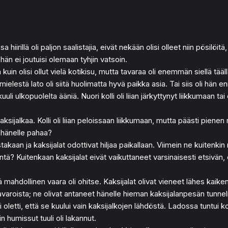
 hiirillä oli paljon saalistajia, eivät nekään olisi olleet niin pösilöi
hän ei joutuisi olemaan tyhjin vatsoin.
in olisi ollut vielä kotikisu, mutta tavaraa oli enemmän siellä tääl
n mielestä lato oli siitä huolimatta hyvä paikka asia. Tai siis oli hä
 kuuli ulkopuolelta ääniä. Nuori kolli oli liian järkyttynyt liikkuma
aksijalkaa. Kolli oli liian peloissaan liikkumaan, mutta päästi pienen 
e hänelle pahaa?
stakaan ja kaksijalat odottivat hiljaa paikallaan. Viimein ne kuitenkin
ntä? Kuitenkaan kaksijalat eivät vaikuttaneet varsinaisesti etsivän,
ttä mahdollinen vaara oli ohitse. Kaksijalat olivat vieneet lähes kaik
t tavaroista; ne olivat antaneet hänelle hieman kaksijalanpesän tunnel
 oletti, että se kuului vain kaksijalkojen lähdöstä. Ladossa tuntui kov
n humissut tuuli oli lakannut.