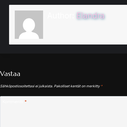
Author:
Elandra
Vastaa
Sähköpostiosoitettasi ei julkaista.
Pakolliset kentät on merkitty
*
Kommentti
*