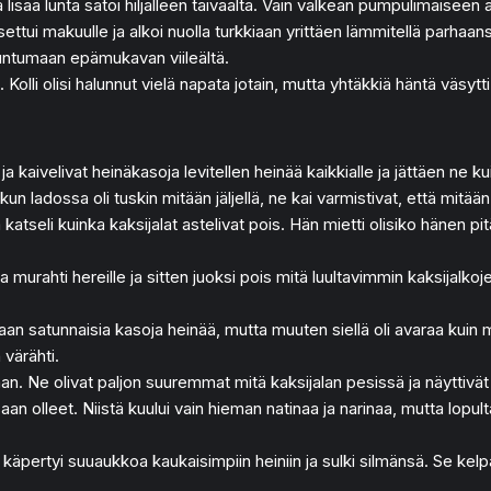
 ja lisää lunta satoi hiljalleen taivaalta. Vain valkean pumpulimaise
asettui makuulle ja alkoi nuolla turkkiaan yrittäen lämmitellä parhaa
tuntumaan epämukavan viileältä.
lli olisi halunnut vielä napata jotain, mutta yhtäkkiä häntä väsytti
 ja kaivelivat heinäkasoja levitellen heinää kaikkialle ja jättäen ne k
 ladossa oli tuskin mitään jäljellä, ne kai varmistivat, että mitään 
katseli kuinka kaksijalat astelivat pois. Hän mietti olisiko hänen pit
kona murahti hereille ja sitten juoksi pois mitä luultavimmin kaksija
taan satunnaisia kasoja heinää, mutta muuten siellä oli avaraa kuin m
 värähti.
an. Ne olivat paljon suuremmat mitä kaksijalan pesissä ja näyttivät m
n olleet. Niistä kuului vain hieman natinaa ja narinaa, mutta lopulta 
äpertyi suuaukkoa kaukaisimpiin heiniin ja sulki silmänsä. Se kelpa