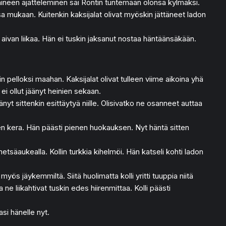
en aineen ajatteleminen sai Rontin tuntemaan olonsa kylmäksi.
nsa mukaan. Kuitenkin kaksijalat olivat myöskin jättäneet ladon
 aivan liikaa. Hän ei tuskin jaksanut nostaa häntäänsäkään.
uin pelloksi maahan. Kaksijalat olivat tulleen viime aikoina yhä
ei ollut jäänyt heinien sekaan.
änyt sittenkin esittäytyä niille. Olisivatko ne osanneet auttaa
lkojen kera. Hän päästi pienen huokauksen. Nyt häntä sitten
etsäaukealla. Kollin turkkia kihelmöi. Hän katseli kohti ladon
yös jäykemmiltä. Siitä huolimatta kolli yritti tuuppia niitä
ne liikahtivat tuskin edes hiirenmittaa. Kolli päästi
si hänelle nyt.