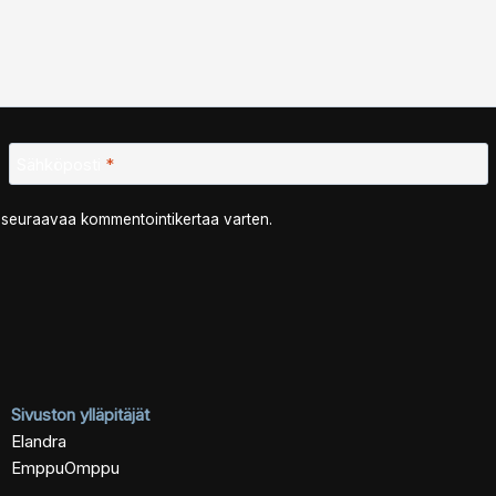
Sähköposti
*
n seuraavaa kommentointikertaa varten.
Sivuston ylläpitäjät
Elandra
EmppuOmppu