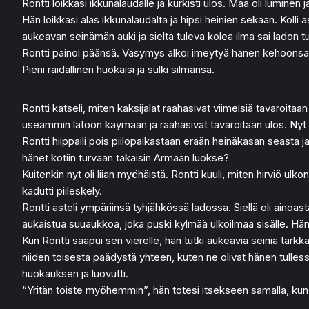
Rontti loikkasi ikkunalaudalle ja kurkisti ulos. Maa oli luminen
Hän loikkasi alas ikkunalaudalta ja hipsi heinien sekaan. Kolli 
aukeavan seinämän auki ja sieltä tuleva kolea ilma sai ladon 
Rontti painoi päänsä. Väsymys alkoi imeytyä hänen kehoonsa. Ko
Pieni raidallinen huokaisi ja sulki silmänsä.
Rontti katseli, miten kaksijalat raahasivat viimeisiä tavaroitaan
useammin latoon käymään ja raahasivat tavaroitaan ulos. Nyt kun
Rontti hiippaili pois piilopaikastaan erään heinäkasan seasta ja 
hänet kotiin turvaan takaisin Armaan luokse?
Kuitenkin nyt oli liian myöhäistä. Rontti kuuli, miten hirviö ul
kadutti piileskely.
Rontti asteli ympäriinsä tyhjähkössä ladossa. Siellä oli ainoas
aukaistua suuaukkoa, joka puski kylmää ulkoilmaa sisälle. Hän
Kun Rontti saapui sen vierelle, hän tutki aukeavia seiniä tarkka
niiden toisesta päädystä yhteen, kuten ne olivat hänen tullessaa
huokauksen ja luovutti.
“Yritän toiste myöhemmin”, hän totesi itsekseen samalla, kun k