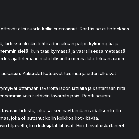
tä, etteivät olisi nuorta kollia huomannut. Ronttia se ei tietenkään
lä, ladossa oli näin lehtikadon aikaan paljon kylmempää ja
n ennemmin siellä, kuin taas kylmässä ja vaarallisessa metsässä.
an tai edes ajattelemaan mahdollisuutta mennä lähellekään äänen
naukaisun. Kaksijalat katsoivat toisiinsa ja sitten alkoivat
 ryhtyivät ottamaan tavaroita ladon lattialta ja kantamaan niitä
 ennemmin vain siirtävän tavaroita pois. Rontti seurasi
en tavaran ladosta, joka sai sen näyttämään raidallisen kollin
maa, joka oli auttanut kollin kolkkoa koti-ikävää.
in hiljaiselta, kun kaksijalat lähtivät. Hiiret eivät uskaltaneet