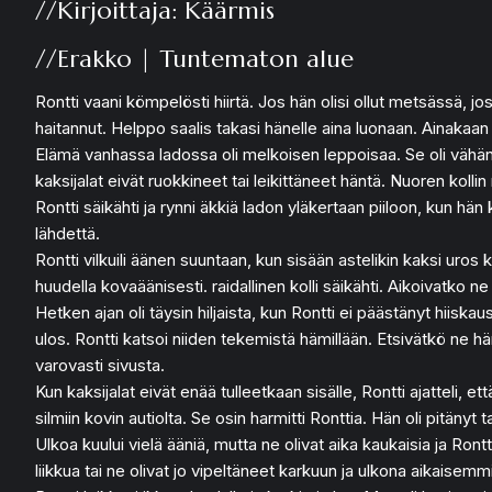
//Kirjoittaja: Käärmis
//Erakko | Tuntematon alue
Rontti vaani kömpelösti hiirtä. Jos hän olisi ollut metsässä, jossa
haitannut. Helppo saalis takasi hänelle aina luonaan. Ainakaan 
Elämä vanhassa ladossa oli melkoisen leppoisaa. Se oli vähän ku
kaksijalat eivät ruokkineet tai leikittäneet häntä. Nuoren kolli
Rontti säikähti ja rynni äkkiä ladon yläkertaan piiloon, kun hän
lähdettä.
Rontti vilkuili äänen suuntaan, kun sisään astelikin kaksi uros k
huudella kovaäänisesti. raidallinen kolli säikähti. Aikoivatko n
Hetken ajan oli täysin hiljaista, kun Rontti ei päästänyt hiiskau
ulos. Rontti katsoi niiden tekemistä hämillään. Etsivätkö ne hä
varovasti sivusta.
Kun kaksijalat eivät enää tulleetkaan sisälle, Rontti ajatteli, e
silmiin kovin autiolta. Se osin harmitti Ronttia. Hän oli pitäny
Ulkoa kuului vielä ääniä, mutta ne olivat aika kaukaisia ja Rontti
liikkua tai ne olivat jo vipeltäneet karkuun ja ulkona aikaisemmi