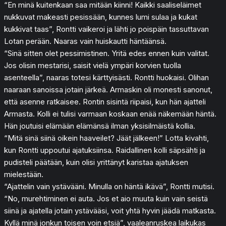
“En minä kuitenkaan saa mitään kiinni! Kaikki saaliseläimet
nukkuvat makeasti pesissään, kunnes lumi sulaa ja kukat
kukkivat taas”, Rontti vaikeroi ja lähti jo poispäin tassuttavan
Lotan perään. Naaras vain huiskautti häntäänsä.
“Sinä sitten olet pessimistinen. Yritä edes ennen kuin valitat.
Jos olisin mestarisi, saisit vielä ympäri korvien tuolla
asenteella”, naaras totesi kärttyisästi. Rontti huokaisi. Olihan
naaraan sanoissa jotain järkeä. Armaskin oli monesti sanonut,
että asenne ratkaisee. Rontin sisintä riipaisi, kun hän ajatteli
Armasta. Kolli ei tulisi varmaan koskaan enää näkemään häntä.
Hän joutuisi elämään elämänsä ilman yksisilmäistä kollia.
“Mitä sinä siinä oikein haaveilet? Jäät jälkeen!” Lotta kivahti,
kun Rontti uppoutui ajatuksiinsa. Raidallinen kolli säpsähti ja
pudisteli päätään, kuin olisi yrittänyt karistaa ajatuksen
mielestään.
“Ajattelin vain ystävääni. Minulla on häntä ikävä”, Rontti mutisi.
“No, murehtiminen ei auta. Jos et aio muuta kuin vain seistä
siinä ja ajatella jotain ystävääsi, voit yhtä hyvin jäädä matkasta.
Kyllä minä jonkun toisen voin etsiä”, vaaleanruskea laikukas