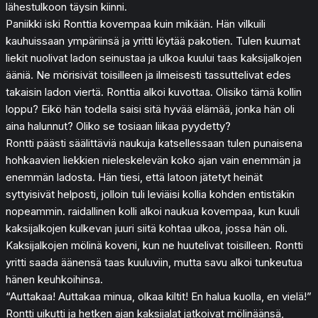
lähestulkoon täysin kiinni.
Paniikki iski Ronttia kovempaa kuin mikään. Hän vilkuili
kauhuissaan ympäriinsä ja yritti löytää pakotien. Tulen kuumat
liekit nuolivat ladon seinustaa ja ulkoa kuului taas kaksijalkojen
ääniä. Ne mörisivät toisilleen ja ilmeisesti tassuttelivat edes
takaisin ladon viertä. Ronttia alkoi kuvottaa. Olisiko tämä kollin
loppu? Eikö hän todella saisi sitä hyvää elämää, jonka hän oli
aina halunnut? Oliko se tosiaan liikaa pyydetty?
Rontti päästi säälittäviä naukuja katsellessaan tulen punaisena
hohkaavien liekkien nieleskelevän koko ajan vain enemmän ja
enemmän ladosta. Hän tiesi, että latoon jätetyt heinät
syttyisivät helposti, jolloin tuli leviäisi kollia kohden entistäkin
nopeammin. raidallinen kolli alkoi naukua kovempaa, kun kuuli
kaksijalkojen kulkevan juuri siitä kohtaa ulkoa, jossa hän oli.
Kaksijalkojen mölinä koveni, kun ne huutelivat toisilleen. Rontti
yritti saada äänensä taas kuuluviin, mutta savu alkoi tunkeutua
hänen keuhkoihinsa.
“Auttakaa! Auttakaa minua, olkaa kiltit! En halua kuolla, en vielä!”
Rontti uikutti ja hetken ajan kaksijalat jatkoivat mölinäänsä,