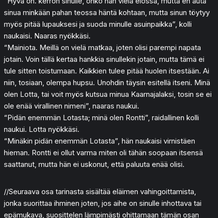
“Hyvä on. kerron sinulle, onko hän vielä elossa, mutta en auta
sinua minkään pahan teossa häntä kohtaan, mutta sinun töytyy
myös pitää lupauksesi ja suoda minulle asuinpaikka”, kolli
naukaisi. Naaras nyökkäsi.
“Mainiota. Meillä on vielä matkaa, joten olisi parempi napata
jotain. Voin tällä kertaa hankkia sinullekin jotain, mutta tämä ei
tule sitten toistumaan. Kaikkien tulee pitää huolen itsestään. Ai
niin, tosiaan, olempa hupsu. Unohdin täysin esitellä itseni. Minä
olen Lotta, tai voit myös kutsua minua Kaarnajalaksi, tosin se ei
ole enää virallinen nimeni”, naaras naukui.
“Pidän enemmän Lotasta; minä olen Rontti”, raidallinen kolli
naukui. Lotta nyökkäsi.
“Minäkin pidän enemmän Lotasta”, hän naukaisi virnistäen
hieman. Rontti ei ollut varma miten oli tähän soopaan itsensä
saattanut, mutta hän ei uskonut, että paluuta enää olisi.
//Seuraava osa tarinasta sisältää eläimen vahingoittamista,
jonka suorittaa ihminen joten, jos aihe on sinulle inhottava tai
epämukava, suosittelen lämpimästi ohittamaan tämän osan