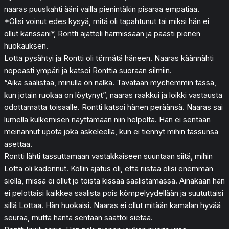
naaras puuskahti ääni vailla pienintäkin pisaraa empatiaa.
*Olisi voinut edes kysyä, mitä oli tapahtunut tai miksi hän ei
ollut kanssani*, Rontti ajatteli harmissaan ja päästi pienen
huokauksen.
Lotta pysähtyi ja Rontti oli törmätä häneen. Naaras käännähti
nopeasti ympäri ja katsoi Ronttia suoraan silmiin.
“Aika saalistaa, minulla on nälkä. Tavataan myöhemmin tässä,
kun jotain ruokaa on löytynyt”, naaras raakkui ja loikki vastausta
odottamatta toisaalle. Rontti katsoi hänen peräänsä. Naaras sai
lumella kulkemisen näyttämään niin helpolta. Hän ei sentään
meinannut upota joka askeleella, kun ei tiennyt mihin tassunsa
asettaa.
Rontti lähti tassuttamaan vastakkaiseen suuntaan siitä, mihin
Lotta oli kadonnut. Kollin ajatus oli, että riistaa olisi enemmän
siellä, missä ei ollut jo toista kissaa saalistamassa. Ainakaan hän
ei pelottaisi kaikkea saalista pois kömpelyydellään ja suututtaisi
sillä Lottaa. Hän huokaisi. Naaras ei ollut mitään kamalan hyvää
seuraa, mutta häntä sentään saattoi sietää.