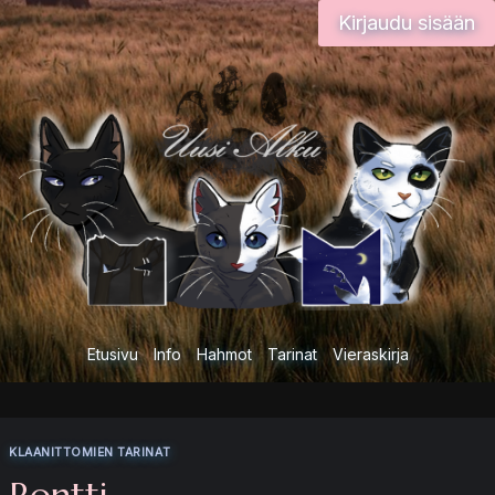
Siirry
Kirjaudu sisään
sisältöön
Etusivu
Info
Hahmot
Tarinat
Vieraskirja
KLAANITTOMIEN TARINAT
Rontti