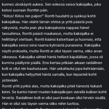
kunnes uloskäynti aukesi. Sen edessä seisoi kaksijalka, joka
katsoi suoraan Ronttiin päin.
“Kiitos! Kiitos niin paljon!” Rontti huudahti ja syöksyi kohti
kaksijalkaa. Hän vilahti tämän ohitse ja yritti päästä pois
näkyvistä, mutta pian yksi kaksijaloista nappasi hänet
tassuihinsa. Rontti päästi maukaisun, mutta kaksijalka ei
hellittänyt otettaan. Rontti käänsi katsettaan ja huomasi, että
kaksijalka seisoi siinä naama kylmästä punaisena. Kaksijalka
näytti urokselta, mutta Rontti ei ollut täysin varma, oliko aivan
oikeassa. Kaksijalka silitteli häntä hellästi käpälällään, jossa oli
kumma päällyste päällä. Ensi kertaa pitkään aikaan raidallinen
kolli ei ollut niin kauhuissaan. Hän uskaltautui jopa kehräämään,
kun kaksijalka hellyytteli häntä samalla, kun tepasteli kohti
ystäviään.
Rontti yritti pyrkiä alas, mutta kaksijalka piteli hänestä tiukasti
kiinni. Se kantoi hänet muiden kaksijalkojen vierellä kulkien kohti
hirviötä. Raidallinen kolli ei ollut juuri koskaan ollut hirviön sisällä.
Hän ei ollut siis täysin varma oliko niihin luottoa.