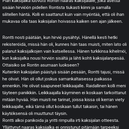
Pian kaksijalka luovutti Rontin naaras kaksijalalle, joka asettui
sisään hirviöön pidellen Rontista tiukasti kiinni ja samalla
silitellen häntä. Kolli ei saattanut kuin vain myöntää, että oli ihan
mukavaa olla taas kaksijalan hoivassa kaiken sen ajan jälkeen.
Rontti nosti päätään, kun hirviö pysähtyi. Hänellä kesti hetki
rekisteröidä, missä hän oli, kunnes hän taas muisti, miten lato oli
palanut kaksijalkojen vain katsellessa. Hänen turkkinsa kihelmöi,
kun kaksijalka nousi hirviön sisältä ja lähti kohti kaksijalanpesää.
Ottaisiko se Rontin asumaan luokseen?
Kuitenkin kaksijalan päästyä sisään pesään, Rontti tajusi, missä
he olivat. Hän oli ollut joskus samankaltaisessa paikassa
ennenkin. He olivat saapuneet leikkaajalle. Raidallinen kolli meni
täyteen paniikkiin. Leikkaajalla käyminen ei koskaan tarkoittanut
mitään hyvää. Hän muisti ne tarinat, joissa kissa oli kerran viety
leikkaajalle, eikä tämä ollut koskaan tullut takaisin, tai hänen
käytöksensä oli muuttunut täysin.
Rontti alkoi panikoida ja yritti rimpuilla irti kaksijalan otteesta.
Yllättynyt naaras kaksijalka ei onnistunut pitämään tarpeeksi