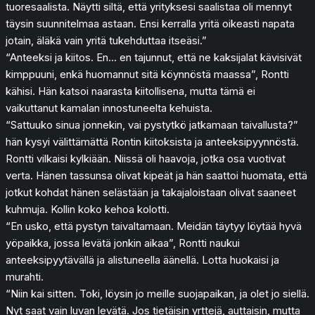
tuoresaalista. Näytti siltä, että yrityksesi saalistaa oli mennyt
täysin suunnitelmaa astaan. Ensi kerralla yritä oikeasti napata
jotain, äläkä vain yritä tukehduttaa itseäsi.”
“Anteeksi ja kiitos. En… en tajunnut, että ne kaksijalat kävisivät
kimppuuni, enkä huomannut sitä köynnöstä maassa”, Rontti
kähisi. Hän katsoi naarasta kiitollisena, mutta tämä ei
vaikuttanut kamalan innostuneelta kehuista.
“Sattuuko sinua jonnekin, vai pystytkö jatkamaan taivallusta?”
hän kysyi välittämättä Rontin kiitoksista ja anteeksipyynnöstä.
Rontti vilkaisi kylkiään. Niissä oli haavoja, jotka osa vuotivat
verta. Hänen tassunsa olivat kipeät ja hän saattoi huomata, että
jotkut kohdat hänen selästään ja takajaloistaan olivat saaneet
kuhmuja. Kollin koko kehoa kolotti.
“En usko, että pystyn taivaltamaan. Meidän täytyy löytää hyvä
yöpaikka, jossa levätä jonkin aikaa”, Rontti naukui
anteeksipyytävällä ja alistuneella äänellä. Lotta huokaisi ja
murahti.
“Niin kai sitten. Toki, löysin jo meille suojapaikan, ja olet jo siellä.
Nyt saat vain luvan levätä. Jos tietäisin yrttejä, auttaisin, mutta