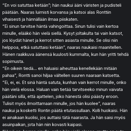
“En voi satuttaa ketään”; hän naukui ääni väristen ja pudisteli
päätään. Naaras luimisti korvansa ja katsoi alas Ronttiin
vihaisesti ja hännällään ilmaa piiskaten.
“Ei sinun tarvitse häntä vahingoittaa. Sinun tulisi vain kertoa
minulle, elääkö hän vielä siellä. Kysyt joltakulta tai vain katsot,
jos löydät hänet ja kerrot sitten asiasta minulle. Se olisi niin
helppoa, etkä satuttaisi ketään”, naaras naukaisi maanitellen.
Hänen raakkuva äänensä kuulosti kummalta, kun hän yritti tehdä
sopimusta.
“En oikein tiedä… en haluaisi aiheuttaa kenellekään mitään
pahaa”, Rontti sanoi hiljaa vältellen suuren naaraan katsetta.
“Ei, ei, ei. Et sinä häntä satuta, kunhan vain kerrot minulle, onko
hän vielä elossa. Haluan vain tietää tarvitseeko minun vaivata
päätäni sillä, että ajattelen, joko hänestä olisi päästy eroon.
Tulisit myös ilmoittamaan minulle, jos hän kuolee”, naaras
naukui ja kosketti Rontin päätä etutassullaan. Kolli huokaisi. Hän
ei ainakaan kuolisi, jos auttaisi tätä naarasta. Ja hän saisi myös
asuinpaikan, jota hän niin kovasti kaipasi.