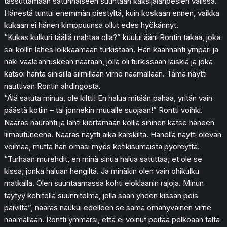
tassuttamaan satunnaiseen suuntaan kaksijalanpesien välissä.
Hänestä tuntui enemmän piestyltä, kuin koskaan ennen, vaikka
kukaan ei hänen kimppuunsa ollut edes hyökännyt.
“Kukas kulkuri täällä mahtaa olla?” kuului ääni Rontin takaa, joka
sai kollin lähes loikkaamaan turkistaan. Hän käännähti ympäri ja
näki vaaleanruskean naaraan, jolla oli turkissaan läiskiä ja joka
katsoi häntä sinisillä silmillään virne naamallaan. Tämä näytti
nauttivan Rontin ahdingosta.
“Älä satuta minua, ole kiltti! En halua mitään pahaa, yritän vain
päästä kotiin – tai jonnekin muualle suojaan!” Rontti voihki.
Naaras naurahti ja lähti kiertämään kollia sininen katse häneen
liimautuneena. Naaras näytti aika karskilta. Hänellä näytti olevan
voimaa, mutta hän omasi myös kotikisumaista pyöreyttä.
“Turhaan murehdit, en minä sinua halua satuttaa, et ole se
kissa, jonka haluan hengiltä. Ja minäkin olen vain ohikulku
matkalla. Olen suuntaamassa kohti eloklaanin rajoja. Minun
täytyy kehitellä suunnitelma, jolla saan yhden kissan pois
päiviltä”, naaras naukui edelleen se sama omahyväinen virne
naamallaan. Rontti ymmärsi, että ei voinut peitää pelkoaan tältä