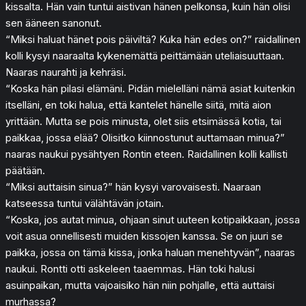
kissalta. Hän vain tuntui aistivan hänen pelkonsa, kuin hän olisi
sen ääneen sanonut.
“Miksi haluat hänet pois päiviltä? Kuka hän edes on?” raidallinen
kolli kysyi naaraalta kykenemättä peittämään uteliaisuuttaan.
Naaras naurahti ja kehräsi.
“Koska hän pilasi elämäni. Pidän mielelläni nämä asiat kuitenkin
itselläni, en toki halua, että kantelet hänelle siitä, mitä aion
yrittään. Mutta se pois minusta, olet siis etsimässä kotia, tai
paikkaa, jossa elää? Olisitko kiinnostunut auttamaan minua?”
naaras naukui pysähtyen Rontin eteen. Raidallinen kolli kallisti
päätään.
“Miksi auttaisin sinua?” hän kysyi varovaisesti. Naaraan
katseessa tuntui välähtävän jotain.
“Koska, jos autat minua, ohjaan sinut uuteen kotipaikkaan, jossa
voit asua onnellisesti muiden kissojen kanssa. Se on juuri se
paikka, jossa on tämä kissa, jonka haluan menehtyvän”, naaras
naukui. Rontti otti askeleen taaemmas. Hän toki halusi
asuinpaikan, mutta vajoaisiko hän niin pohjalle, että auttaisi
murhassa?