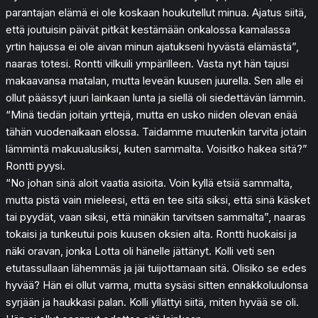
parantajan elämä ei ole koskaan houkutellut minua. Ajatus siitä,
että joutuisin päivät pitkät kestämään onkalossa kamalassa
yrtin hajussa ei ole aivan minun ajatukseni hyvästä elämästä”,
naaras totesi. Rontti vilkuili ympärilleen. Vasta nyt hän tajusi
makaavansa matalan, mutta leveän kuusen juurella. Sen alle ei
ollut päässyt juuri lainkaan lunta ja siellä oli siedettävän lämmin.
“Minä tiedän joitain yrttejä, mutta en usko niiden olevan enää
tähän vuodenaikaan elossa. Taidamme muutenkin tarvita jotain
lämmintä makuualusiksi, kuten sammalta. Voisitko hakea sitä?”
Rontti pyysi.
“No johan sinä aloit vaatia asioita. Voin kyllä etsiä sammalta,
mutta pistä vain mieleesi, että en tee sitä siksi, että sinä käsket
tai pyydät, vaan siksi, että minäkin tarvitsen sammalta”, naaras
tokaisi ja tunkeutui pois kuusen oksien alta. Rontti huokaisi ja
näki oravan, jonka Lotta oli hänelle jättänyt. Kolli veti sen
etutassullaan lähemmäs ja jäi tuijottamaan sitä. Olisiko se edes
hyvää? Hän ei ollut varma, mutta sysäsi sitten ennakkoluulonsa
syrjään ja haukkasi palan. Kolli yllättyi siitä, miten hyvää se oli.