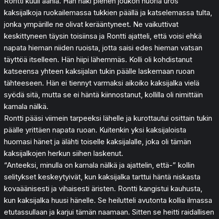
Rontti kuuli ääniä. Hän näki pienen joukon nuoria uros
kaksijalkoja ruokailemassa tukkien päällä ja katselemassa tulta,
jonka ympärille ne olivat kerääntyneet. Ne vaikuttivat
keskittyneen täysin toisiinsa ja Rontti ajatteli, että voisi ehkä
napata hieman niiden ruoista, jotta saisi edes hieman vatsan
täyttöä itselleen. Hän hiipi lähemmäs. Kolli oli kohdistanut
katseensa yhteen kaksijalan tukin päälle laskemaan ruoan
tähteeseen. Hän ei tiennyt varmaksi aikoiko kaksijalka vielä
syödä sitä, mutta se ei häntä kiinnostanut, kollilla oli nimittäin
kamala nälkä.
Rontti pääsi viimein tarpeeksi lähelle ja kurottautui osittain tukin
päälle yrittäen napata ruoan. Kuitenkin yksi kaksijaloista
huomasi hänet ja älähti toiselle kaksijalalle, joka oli tämän
kaksijalkojen herkun siihen laskenut.
“Anteeksi, minulla on kamala nälkä ja ajattelin, että-” kollin
selitykset keskeytyivät, kun kaksijalka tarttui häntä niskasta
kovaäänisesti ja vihaisesti äristen. Rontti kangistui kauhusta,
kun kaksijalka huusi hänelle. Se heilutteli avutonta kollia ilmassa
etutassullaan ja karjui tämän naamaan. Sitten se heitti raidallisen