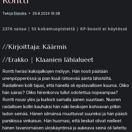
Tekijä
Elandra
29.8.2024 16:38
2376 sanaa | 53 kokemuspistettä | KP-boosti ei käytössä
//Kirjoittaja: Käärmis
//Erakko | Klaanien lähialueet
Rontti heräsi kaksijalkojen mölyyn. Hän nosti päätään
unenpöpperössä ja pian kuuli rätisevää ääntä lähistöltä.
Raidallinen kolli tajusi, että hänellä oli epätavallisen kuuma. Oliko
hän sairas? Oliko hiirenkorva tullut odotettua nopeampaa?
Rontti nousi ylös ja kurkisti samalla äänen suuntaan. Nuoren
raidallisen kollin kauhuksi hän näki lieskojen kohoavan pitkin
ladon seinää. Hänen silmänsä muuttuivat suureksi ja hän päästi
paniikissa vinkaisun. Hän huomasi, että lieskat olivat nielleet
hänen tavanomaisen uloskäyntinsä ja aukeava seinä oli laitettu