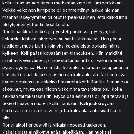
kollin ilman antaen tämän mätkähtää kipeästi lumipenkkaan.
Vaikka valkoinen lumipeite oli pehmentänyt laskua hieman,
maahan iskeytyminen oli ollut tarpeeksi siihen, että kaikki ilma
oli tyhjentynyt Rontin keuhkoista.
Rontti haukkoi henkeä ja pyristeli paniikissa pystyyn, kun
kaksijalat lähtivät lähestymään häntä uhkaavasti. Hän pääsi
jaloilleen, mutta juuri silloin yksi kaksijaloista potkaisi häntä
kylkeen. Kolli päästi kovaäänisen ulahduksen. Hän mätkähti
maahan kiveä vasten ja hänestä tuntui, että oli vaikeaa enää
pysyä pystyssä. Hän onnistui kuitenkin saamaan tasapainon ja
lähti pinkomaan kauemmas nurista kaksijaloista. Ne huutelivat
hänen peräänsä ja viskelivät tavaroita kohti Ronttia. Suurin osa
ei osunut, mutta osa niiden viskomista tavaroista osui kollia
selkään tai takatassuihin. Myös osa esineistä oli jopa teräviä ja
tekivät haavoja nuoren kollin nahkaan. Kolli juoksi sydän
kurkussa eteenpäin toivoen, että kaksijalat antaisivat hänen
olla.
Rontti alkoi hengästyä ja vilkaisi nopeasti taakseen.
Kaksijaloista ei näkynyt enää jälkeäkään. Hän huokaisi