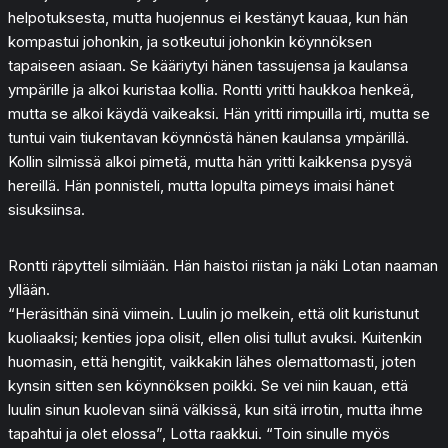
helpotuksesta, mutta huojennus ei kestänyt kauaa, kun hän
kompastui johonkin, ja sotkeutui johonkin köynnöksen
tapaiseen asiaan. Se kääriytyi hänen tassujensa ja kaulansa
ympärille ja alkoi kuristaa kollia. Rontti yritti haukkoa henkeä,
mutta se alkoi käydä vaikeaksi. Hän yritti rimpuilla irti, mutta se
tuntui vain tiukentavan köynnöstä hänen kaulansa ympärillä.
Kollin silmissä alkoi pimetä, mutta hän yritti kaikkensa pysyä
hereillä. Hän ponnisteli, mutta lopulta pimeys imaisi hänet
sisuksiinsa.
Rontti räpytteli silmiään. Hän haistoi riistan ja näki Lotan naaman
yllään.
“Heräsithän sinä viimein. Luulin jo melkein, että olit kuristunut
kuoliaaksi; kenties jopa olisit, ellen olisi tullut avuksi. Kuitenkin
huomasin, että hengitit, vaikkakin lähes olemattomasti, joten
kynsin sitten sen köynnöksen poikki. Se vei niin kauan, että
luulin sinun kuolevan siinä välkissä, kun sitä irrotin, mutta ihme
tapahtui ja olet elossa”, Lotta raakkui. “Toin sinulle myös