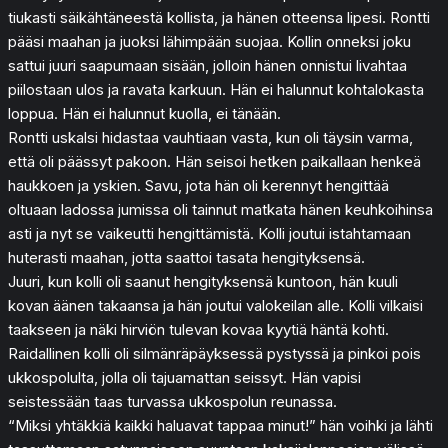
tiukasti säikähtäneestä kollista, ja hänen otteensa lipesi. Rontti
pääsi maahan ja juoksi lähimpään suojaa. Kollin onneksi joku
sattui juuri saapumaan sisään, jolloin hänen onnistui livahtaa
piilostaan ulos ja ravata karkuun. Hän ei halunnut kohtalokasta
loppua. Hän ei halunnut kuolla, ei tänään.
Rontti uskalsi hidastaa vauhtiaan vasta, kun oli täysin varma,
että oli päässyt pakoon. Hän seisoi hetken paikallaan henkeä
haukkoen ja yskien. Savu, jota hän oli kerennyt hengittää
oltuaan ladossa jumissa oli tainnut matkata hänen keuhkoihinsa
asti ja nyt se vaikeutti hengittämistä. Kolli joutui istahtamaan
huterasti maahan, jotta saattoi tasata hengityksensä.
Juuri, kun kolli oli saanut hengityksensä kuntoon, hän kuuli
kovan äänen takaansa ja hän joutui valokeilan alle. Kolli vilkaisi
taakseen ja näki hirviön tulevan kovaa kyytiä häntä kohti.
Raidallinen kolli oli silmänräpäyksessä pystyssä ja pinkoi pois
ukkospolulta, jolla oli tajuamattan seissyt. Hän vapisi
seistessään taas turvassa ukkospolun reunassa.
“Miksi yhtäkkiä kaikki haluavat tappaa minut!” hän voihki ja lähti