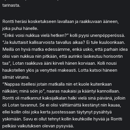
tarinasta.
Rontti heräsi kosketukseen lavallaan ja raakkuvaan ääneen,
joka puhui hänelle.
“Enkö voisi nukkua vielä hetken?” kolli pyysi unenpöpperössä.
“Ja kuluttaisit kallisarvoista taivallus aikaa? Ei tule kuuloonkaan.
Meillä on hyvä matka edessämme, enkä usko, että parhain idea
olisi vain nukkua niin pitkään, että aurinko laskeutuu horisontin
taa”, Lotan raakkuva ääni kirveli hänen korviaan. Kolli nousi
haukotellen ylös ja venytteli makeasti. Lotta katsoi häneen
silmät viiruina.
“Nappaa itsellesi jotain matkalla niin et kuole kuitenkaan
nälkään; minä söin jo”, naaras naukaisi ja kääntyi kannoillaan.
Rontti oli matkannut kaksijalkalan halki vielä sinä päivänä, jolloin
oli Lotan tavannut. Se ei olisi välttämättä kestänyt niin kauaa,
ellei kollin olisi joka kerta juostessaan täytynyt pysähtyä
yskimään. Savu ei ollut tehnyt kollin keuhkoille hyvää ja Rontti
pelkäsi vaikutuksen olevan pysyvää.