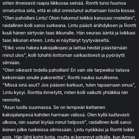
sitten ilmeisesti raapia liikkuvaa seinää. Rontti tunsi huonoa
omatuntoa siitä, että ei ollut onnistunut auttamaan toista kissaa.
“Olen pahoillani Lintu! Olisin halunnut leikkiä kanssasi mielelläni”,
raidallinen kolli sanoi surkeana. Lintu päästi ärähdyksen ja Rontti
kuuli hänen siirtyvän taas ikkunalle. Hän seurasi ääntä ja loikkasi
taas ikkunan eteen. Lintu ei näyttänyt tyytyväiseltä.
“Etkö voisi hakea kaksijalkojasi ja laittaa heidät päästämään
minut ulos”, kolli tuhahti ilottoman sarkastisesti ja pyöräytti
silmiään.
“Olen oikeasti todella pahoillani! En vain ole tarpeeksi taitava
keksimään sinulle pakoreittiä”, Rontti naukui surullisena.
“Missä sinä asut? Jos pääsen karkuun, tulen tapaamaan sinua”,
Lintu kysyi. Ronttia ihmetytti, miten kolli vaikutti yhtäkkiä niin
rennolta.
“Asun tuolla suunnassa. Se on lempeän keltainen
kaksijalanpesä kahden harmaan välissä. Olen kyllä luultavasti
ulkona, niin saatat löytää minut helposti”, raidallinen kolli sanoi
iloinen pilke ruskeissa silmissään. Lintu nyökkäsi ja Rontti loikki
pois. Hän lähti kohti kotia, mutta ei kerennyt pitkälle, kun Armas