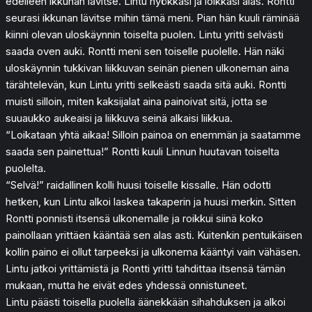
edelleen ikkunan lävitse. Lintu nyökkäsi ja loikkasi alas. Rontti
seurasi ikkunan lävitse mihin tämä meni. Pian hän kuuli räminää
kiinni olevan uloskäynnin toiselta puolen. Lintu yritti selvästi
saada oven auki. Rontti meni sen toiselle puolelle. Hän näki
uloskäynnin tukkivan liikkuvan seinän pienen ulkoneman aina
tärähtelevän, kun Lintu yritti selkeästi saada sitä auki. Rontti
muisti silloin, miten kaksijalat aina painoivat sitä, jotta se
suuaukko aukeaisi ja liikkuva seinä alkaisi liikkua.
“Loikataan yhtä aikaa! Silloin painoa on enemmän ja saatamme
saada sen painettua!” Rontti kuuli Linnun huutavan toiselta
puolelta.
“Selvä!” raidallinen kolli huusi toiselle kissalle. Hän odotti
hetken, kun Lintu alkoi laskea takaperin ja huusi merkin. Sitten
Rontti ponnisti itsensä ulkonemalle ja roikkui siinä koko
painollaan yrittäen kääntää sen alas asti. Kuitenkin pentuikäisen
kollin paino ei ollut tarpeeksi ja ulkonema kääntyi vain vähäsen.
Lintu jatkoi yrittämistä ja Rontti yritti tahdittaa itsensä tämän
mukaan, mutta he eivät edes yhdessä onnistuneet.
Lintu päästi toisella puolella äänekkään sihahduksen ja alkoi