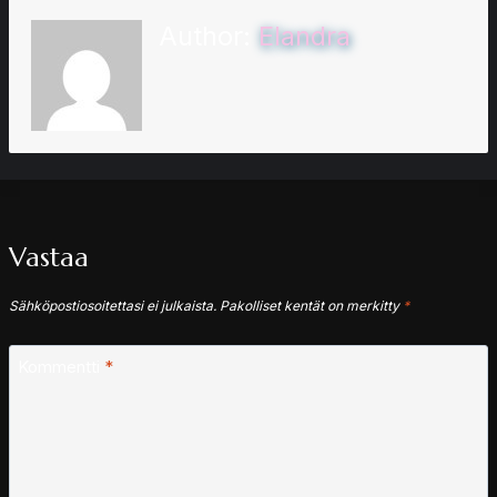
Author:
Elandra
Vastaa
Sähköpostiosoitettasi ei julkaista.
Pakolliset kentät on merkitty
*
Kommentti
*