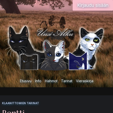
Siirry
Kirjaudu sisään
sisältöön
Etusivu
Info
Hahmot
Tarinat
Vieraskirja
KLAANITTOMIEN TARINAT
Rontti