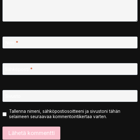
Nimi
*
Sähköposti
*
Sivusto
Tallenna nimeni, sähköpostiosoitteeni ja sivustoni tähän
selaimeen seuraavaa kommentointikertaa varten.