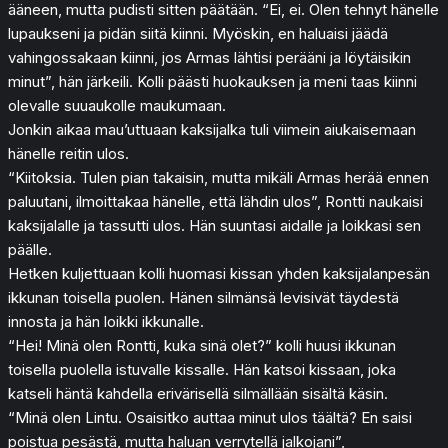
ääneen, mutta pudisti sitten päätään. “Ei, ei. Olen tehnyt hänelle
lupaukseni ja pidän siitä kiinni. Myöskin, en haluaisi jäädä
vahingossakaan kiinni, jos Armas lähtisi perääni ja löytäisikin
minut”, hän järkeili. Kolli päästi huokauksen ja meni taas kiinni
olevalle suuaukolle maukumaan.
Jonkin aikaa mau’uttuaan kaksijalka tuli viimein aiukaisemaan
hänelle reitin ulos.
“Kiitoksia. Tulen pian takaisin, mutta mikäli Armas herää ennen
paluutani, ilmoittakaa hänelle, että lähdin ulos”, Rontti naukaisi
kaksijalalle ja tassutti ulos. Hän suuntasi aidalle ja loikkasi sen
päälle.
Hetken kuljettuaan kolli huomasi kissan yhden kaksijalanpesän
ikkunan toisella puolen. Hänen silmänsä levisivät täydestä
innosta ja hän loikki ikkunalle.
“Hei! Minä olen Rontti, kuka sinä olet?” kolli huusi ikkunan
toisella puolella istuvalle kissalle. Hän katsoi kissaan, joka
katseli häntä kahdella erivärisellä silmällään sisältä käsin.
“Minä olen Lintu. Osaisitko auttaa minut ulos täältä? En saisi
poistua pesästä, mutta haluan verrytellä jalkojani”,