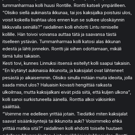
tummanharmaa kolli huusi Rontille. Rontti katseli ympärilleen.
“Olisiko siellä aukinaista ikkunaa, tai jos kaksijalka poistuisi ulos,
voisit kokeilla livahtaa ulos ennen kun se sulkee uloskäynnin
liikkuvalla seinällä?” raidallinen kolli ehdotti Lintu nimiselle
kollille. Hän toivoi voivansa auttaa tätä ja saavansa tästä
itselleen ystävän. Tummanharmaa kolli katosi alas ikkunan
edestä ja lähti jonnekin. Rontti jäi siihen odottamaan, mikäli
tämä tulisi takaisin.
Kesti tovi, kunnes Linnuksi itsensä esitellyt kolli saapui takaisin.
“En löytänyt aukinaisia ikkunoita, ja kaksijalat ovat lähteneet
pesästä jo aikaisemmin. Olisiko sinulla mitään muita ideoita, jolla
saada minut ulos? Haluaisin kovasti hengittää raikasta
ulkoilmaa, mutta kaksijalkani eivät pidä siitä, että kuljen ulkona”,
kolli sanoi surkistuneella äänellä. Ronttia alkoi väkisinkin
säälittää.
“Voimme me edelleen yrittää jotain. Tiedätkö miten kaksijalat
saavat sisäänkäyntejä tai ikkunoita auki? Voisimmeko ehkä
yrittää matkia sitä?” raidallinen kolli ehdotti toiselle huutaen