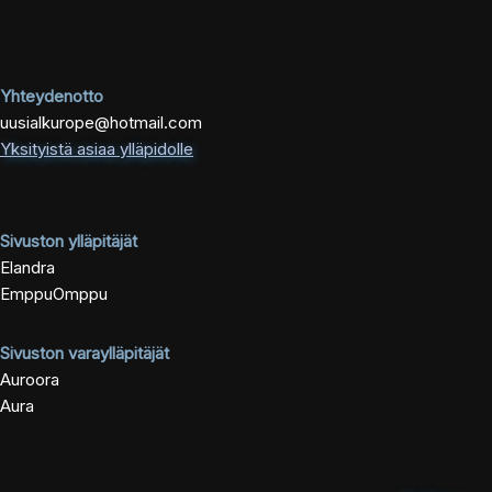
Yhteydenotto
uusialkurope@hotmail.com
Yksityistä asiaa ylläpidolle
Sivuston ylläpitäjät
Elandra
EmppuOmppu
Sivuston varaylläpitäjät
Auroora
Aura