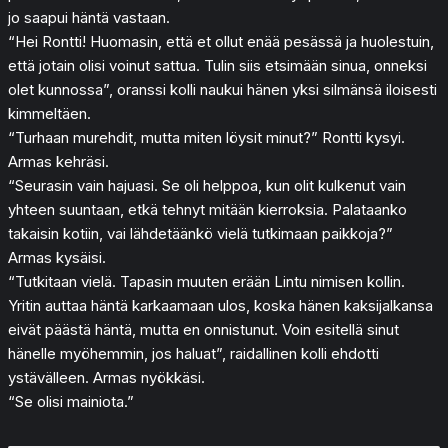
jo saapui häntä vastaan.
“Hei Rontti! Huomasin, että et ollut enää pesässä ja huolestuin,
että jotain olisi voinut sattua. Tulin siis etsimään sinua, onneksi
olet kunnossa”, oranssi kolli naukui hänen yksi silmänsä iloisesti
kimmeltäen.
“Turhaan murehdit, mutta miten löysit minut?” Rontti kysyi.
Armas kehräsi.
“Seurasin vain hajuasi. Se oli helppoa, kun olit kulkenut vain
yhteen suuntaan, etkä tehnyt mitään kierroksia. Palataanko
takaisin kotiin, vai lähdetäänkö vielä tutkimaan paikkoja?”
Armas kysäisi.
“Tutkitaan vielä. Tapasin muuten erään Lintu nimisen kollin.
Yritin auttaa häntä karkaamaan ulos, koska hänen kaksijalkansa
eivät päästä häntä, mutta en onnistunut. Voin esitellä sinut
hänelle myöhemmin, jos haluat”, raidallinen kolli ehdotti
ystävälleen. Armas nyökkäsi.
“Se olisi mainiota.”