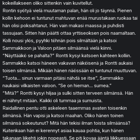
kokeillakseen oliko sittenkin vain kuvitellut.
Rontin syötyä vielä muutaman palan, hän oli jo täynnä. Pienen
kollin kehoon ei tuntunut mahtuvan enää murustakaan ruokaa tai
hän olisi poksahtanut. Hän vain makasi maassa ja puhdisti
tassujaan. Sitten hän päätti ottaa yrttiseoksen pois naamaltaan.
Kolli nousi ylös, pyyhki töhnän pois silmältään ja katsoi
Sammakkoon ja Valoon pitäen silmäänsä vielä kiinni.
“Näyttääkö se pahalta?” Rontti kysyi katsoen kahteen kolliin.
Sammakko katsoi häneen vakavan näköisenä ja Rontti aukaisi
toisen silmänsä. Mikään hänen näössään ei tuntunut muuttuvan.
“Tuota… sinun varmaan pitäisi nähdä se itse”, Sammakko
naukaisi vilkaisten valoon. “Se on hieman… sumea.”
“Mitä?” Rontti kysyi hiljaa ja sulki sitten terveen silmänsä. Hän
ei nähnyt mitään. Kaikki oli tummaa ja sumuista.
Raidallinen pentu otti askeleen taaemmas avaten toisenkin
silmänsä. Hän vapisi ja katsoi maahan. Oliko hänen toinen
silmänsä sokeutunut? Mitä hän tekisi ilman toista silmäänsä?
Kuitenkaan hän ei kerennyt asiaa kauaa pohtia, kun hänen
takanaan liikehti jokin nopeasti. Se piti kovaa ääntä liikkuessaan