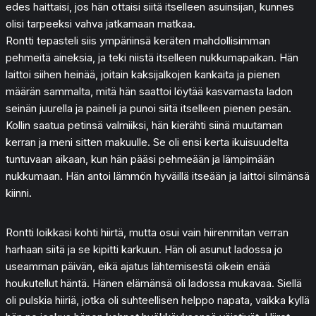
edes haittaisi, jos hän ottaisi siitä itselleen asuinsijan, kunnes
olisi tarpeeksi vahva jatkamaan matkaa.
Rontti tepasteli siis ympäriinsä keräten mahdollisimman
pehmeitä aineksia, ja teki niistä itselleen nukkumapaikan. Hän
laittoi siihen heinää, joitain kaksijalkojen kankaita ja pienen
määrän sammalta, mitä hän saattoi löytää kasvamasta ladon
seinän juurella ja paineli ja punoi siitä itselleen pienen pesän.
Kollin saatua petinsä valmiiksi, hän kierähti siinä muutaman
kerran ja meni sitten makuulle. Se oli ensi kerta ikuisuudelta
tuntuvaan aikaan, kun hän pääsi pehmeään ja lämpimään
nukkumaan. Hän antoi lämmön hyväillä itseään ja laittoi silmänsä
kiinni.
Rontti loikkasi kohti hiirtä, mutta osui vain hiirenmitan verran
harhaan siitä ja se kipitti karkuun. Hän oli asunut ladossa jo
useamman päivän, eikä ajatus lähtemisestä oikein enää
houkutellut häntä. Hänen elämänsä oli ladossa mukavaa. Siellä
oli pulskia hiiriä, jotka oli suhteellisen helppo napata, vaikka kyllä