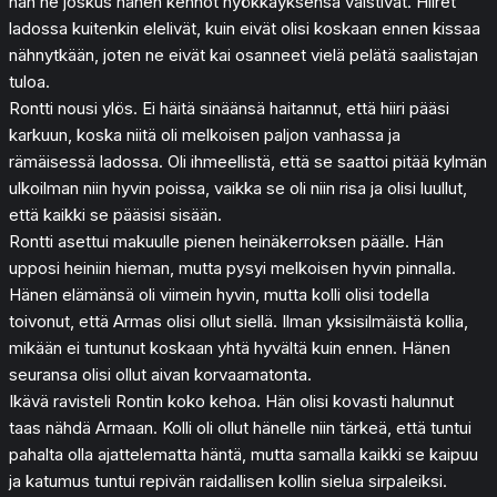
hän ne joskus hänen kehnot hyökkäyksensä väistivät. Hiiret
ladossa kuitenkin elelivät, kuin eivät olisi koskaan ennen kissaa
nähnytkään, joten ne eivät kai osanneet vielä pelätä saalistajan
tuloa.
Rontti nousi ylös. Ei häitä sinäänsä haitannut, että hiiri pääsi
karkuun, koska niitä oli melkoisen paljon vanhassa ja
rämäisessä ladossa. Oli ihmeellistä, että se saattoi pitää kylmän
ulkoilman niin hyvin poissa, vaikka se oli niin risa ja olisi luullut,
että kaikki se pääsisi sisään.
Rontti asettui makuulle pienen heinäkerroksen päälle. Hän
upposi heiniin hieman, mutta pysyi melkoisen hyvin pinnalla.
Hänen elämänsä oli viimein hyvin, mutta kolli olisi todella
toivonut, että Armas olisi ollut siellä. Ilman yksisilmäistä kollia,
mikään ei tuntunut koskaan yhtä hyvältä kuin ennen. Hänen
seuransa olisi ollut aivan korvaamatonta.
Ikävä ravisteli Rontin koko kehoa. Hän olisi kovasti halunnut
taas nähdä Armaan. Kolli oli ollut hänelle niin tärkeä, että tuntui
pahalta olla ajattelematta häntä, mutta samalla kaikki se kaipuu
ja katumus tuntui repivän raidallisen kollin sielua sirpaleiksi.