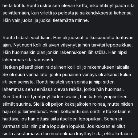
heitä kohti. Rontti uskoi sen olevan kettu, eikä ehtinyt jäädä sitä
selvittämään, kun viiletti jo pelosta ja säikähdyksestä tiehensä.
Hän vain juoksi ja juoksi tietämättä minne.
Rontti hidasti vauhtiaan. Hän oli juossut jo ikuisuudelta tuntuvan
ajan. Nyt nuori kolli oli aivan väsynyt ja hän tarvitsi lepopaikkaa.
Hän huomasikin pian jonkin rakennuksen lähistöllä. Hän hipsi
lähemmäs sitä varovasti.
Hetken päästä pieni raidallinen kolli oli jo rakennuksen laidalla.
Se oli suuri vanha lato, jonka punainen värjäys oli alkanut kulua
irti sen seinistä. Rontti haisteli sen seinää ja hiipi sitten
lähemmäs sen seinässä olevaa reikää, jonka hän huomasi.
Kun Rontti oli työntynyt ladon sisään, hän katseli ympärilleen
silmät suurina. Siellä oli paljon kaksijalkojen roinaa, mutta niiden
haju oli jo laimentunut. Pieni kollipentu siis oletti, että ketään ei
haittaisi, jos hän ottaisi siitä itselleen lepopaikan. Sehän ei
varmasti olisi niin paha loppujen lopuksi. Jos kukaan ei ollut
siellä asustamassa tai muutenkaan käyttäyt sitä, ehkä ketään ei