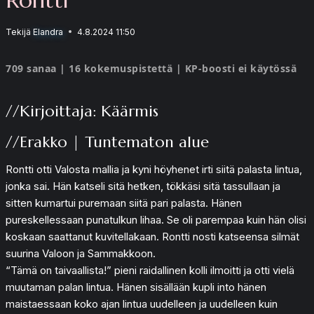
Tekijä
Elandra
4.8.2024 11:50
709 sanaa | 16 kokemuspistettä | KP-boosti ei käytössä
//Kirjoittaja: Käärmis
//Erakko | Tuntematon alue
Rontti otti Valosta mallia ja kyni höyhenet irti siitä palasta lintua,
jonka sai. Hän katseli sitä hetken, tökkäsi sitä tassullaan ja
sitten kumartui puremaan siitä pari palasta. Hänen
pureskellessaan punatulkun lihaa. Se oli parempaa kuin hän olisi
koskaan saattanut kuvitellakaan. Rontti nosti katseensa silmät
suurina Valoon ja Sammakkoon.
“Tämä on taivaallista!” pieni raidallinen kolli ilmoitti ja otti vielä
muutaman palan lintua. Hänen sisällään kupli into hänen
maistaessaan koko ajan lintua uudelleen ja uudelleen kuin