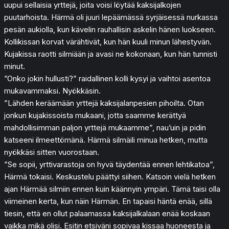
uupui sellaisia yrttejä, joita voisi löytää kaksijalkojen
puutarhoista. Härmä oli juuri lepäämässä syrjäisessä nurkassa
pesän aukiolla, kun kävelin rauhallisin askelin hänen luokseen.
Kollikissan korvat värähtivät, kun hän kuuli minun lähestyvän.
Kujakissa raotti silmiään ja avasi ne kokonaan, kun hän tunnisti
minut.
”Onko jokin hullusti?” raidallinen kolli kysyi ja vaihtoi asentoa
mukavammaksi. Nyökkäsin.
”Lähden keräämään yrttejä kaksijalanpesien pihoilta. Otan
jonkun kujakissoista mukaani, jotta saamme kerättyä
mahdollisimman paljon yrttejä mukaamme”, nau’uin ja pidin
katseeni ilmeettömänä. Härmä silmäili minua hetken, mutta
nyökkäsi sitten vuorostaan.
”Se sopii, yrttivarastoja on hyvä täydentää ennen lehtikatoa”,
Härmä tokaisi. Keskustelu päättyi siihen. Katsoin vielä hetken
ajan Härmää silmiin ennen kuin käännyin ympäri. Tämä taisi olla
viimeinen kerta, kun näin Härmän. En tapaisi häntä enää, sillä
tiesin, että en ollut palaamassa kaksijalkalaan enää koskaan
vaikka mikä olisi. Esitin etsiväni sopivaa kissaa huoneesta ja