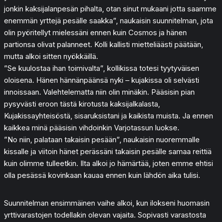
jonkin kaksijalanpesän pihalta, otan sinut mukaani jotta saamme
enemmän yrttejä pesälle saakka”, naukaisin suunnitelman, jota
olin pyöritellyt mielessäni ennen kuin Cosmos ja hänen
partionsa olivat palanneet. Kolli kallisti mietteliäästi päätään,
mutta alkoi sitten nyökkäillä.
”Se kuulostaa ihan toimivalta”, kollikissa totesi tyytyväisen
oloisena. Hänen hännänpäänsä nyki – kujakissa oli selvästi
innoissaan. Valehtelematta niin olin minäkin. Pääsisin pian
pysyvästi eroon tästä kirotusta kaksijalkalasta,
Kujakissayhteisöstä, sisaruksistani ja kaikista muista. Ja ennen
kaikkea minä pääsisin vihdoinkin Varjotassun luokse.
”No niin, palataan takaisin pesään”, naukaisin nuoremmalle
kissalle ja viitoin hänet perässäni takaisin pesälle samaa reittiä
kuin olimme tulleetkin. Ilta alkoi jo hämärtää, joten emme ehtisi
olla pesässä kovinkaan kauaa ennen kuin lähdön aika tulisi.
Suunnitelman ensimmäinen vaihe alkoi, kun ilokseni huomasin
yrttivarastojen todellakin olevan vajaita. Sopivasti varastosta