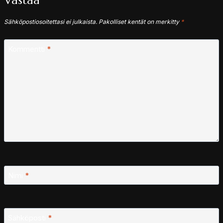
Vastaa
Sähköpostiosoitettasi ei julkaista.
Pakolliset kentät on merkitty
*
Kommentti
*
Nimi
*
Sähköposti
*