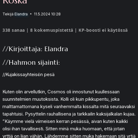
Tekijä
Elandra
11.5.2024 10:28
338 sanaa | 8 kokemuspistettä | KP-boosti ei käytössä
//Kirjoittaja: Elandra
//Hahmon sijainti:
//Kujakissayhteisön pesä
Kuten olin arvellutkin, Cosmos oli innostunut kuullessaan
suunnitelmien muutoksista. Kolli oli kuin pikkupentu, joka
malttamattomana kyseli vanhemmalta kissalta mitä seuraavaksi
tapahtuisi. Pysyttelin rauhallisena ja tarkkailin kaksijalkalan kujaa.
”Käymme vielä viimeisen kerran pesässä, aivan kuten kaikki
olisi ihan tavallisesti. Sitten minä muka huomaan, että jotain
yrttiä on liian vähän. Lähdemme sitten muka hakemaan sitä yrtiä