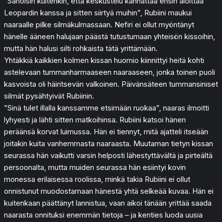
”Sanoisin kuitenkin, että keskustelu kannattaa ensin aloittaa
Leopardin kanssa ja sitten siirtyä muihin”, Rubiini maukui
naaraalle pilke silmäkulmassaan. Nefiri ei ollut myöntänyt
hänelle ääneen halujaan päästä tutustumaan yhteisön kissoihin,
mutta hän halusi silti rohkaista tätä yrittämään.
Yhtäkkiä kaikkien kolmen kissan huomio kiinnittyi heitä kohti
astelevaan tummanharmaaseen naaraaseen, jonka toinen puoli
kasvoista oli häiritsevän valkoinen. Päivänsäteen tummansiniset
silmät pysähtyivät Rubiinin.
”Sinä tulet illalla kanssamme etsimään ruokaa”, naaras ilmoitti
lyhyesti ja lähti sitten matkoihinsa. Rubiini katsoi hänen
peräänsä korvat luimussa. Hän ei tiennyt, mitä ajatteli itseään
joitakin kuita vanhemmasta naaraasta. Muutaman tietyn kissan
seurassa hän vaikutti varsin helposti lähestyttävältä ja pirteältä
persoonalta, mutta muiden seurassa hän esiintyi kovin
monessa erilaisessa roolissa, minkä takia Rubiini ei ollut
onnistunut muodostamaan hänestä yhtä selkeää kuvaa. Hän ei
kuitenkaan päättänyt lannistua, vaan aikoi tänään yrittää saada
naarasta onnituksi enemmän tietoja – ja kenties luoda uusia