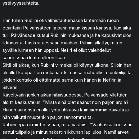
ystävyyssuhteita.
Illan tullen Rubiini oli valmistautumassa lähtemään ruoan
etsintään Päivänsäteen ja parin muun kissan kanssa. Kun aika
tuli, Päivänsäde kutsui Rubiinin mukaansa ja he kapusivat ulos
ikkunasta. Laskeutuessaan maahan, Rubiini yllättyi, miten
syvälle lumeen hän upposi. Nefiri ei ollut valehdellut
sanoessaan lunta tulleen lisää.
Siitä oli aikaa, kun Rubiini viimeksi oli käynyt ulkona. Silloin hän
oli ollut katupartion mukana etsimässä mahdollisia tunkeilijoita,
joiden kohtalo oli eittämättä sama kuin hänen ja Nefirin ja
Silverin.
Käveltyään jonkin aikaa hiljaisuudessa, Päivänsäde yllättäen
aloitti keskustelun: ”Mistä sinä olet saanut noin paljon arpia?”
Hänen äänensä ei ollut yhtä uhkaava kuin aiemmin päivällä ja
hän vaikutti muutenkin paljon rennommalta.
Rubiini epäröi miettiessään, mitä vastaisi. ”Vanhassa kodissani
sattui tulipalo ja minut nakattiin ikkunan läpi ulos. Nämä arvet