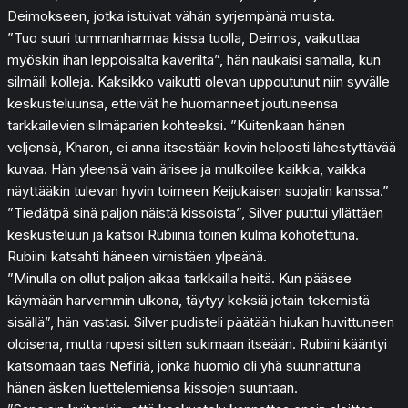
Deimokseen, jotka istuivat vähän syrjempänä muista.
”Tuo suuri tummanharmaa kissa tuolla, Deimos, vaikuttaa
myöskin ihan leppoisalta kaverilta”, hän naukaisi samalla, kun
silmäili kolleja. Kaksikko vaikutti olevan uppoutunut niin syvälle
keskusteluunsa, etteivät he huomanneet joutuneensa
tarkkailevien silmäparien kohteeksi. ”Kuitenkaan hänen
veljensä, Kharon, ei anna itsestään kovin helposti lähestyttävää
kuvaa. Hän yleensä vain ärisee ja mulkoilee kaikkia, vaikka
näyttääkin tulevan hyvin toimeen Keijukaisen suojatin kanssa.”
”Tiedätpä sinä paljon näistä kissoista”, Silver puuttui yllättäen
keskusteluun ja katsoi Rubiinia toinen kulma kohotettuna.
Rubiini katsahti häneen virnistäen ylpeänä.
”Minulla on ollut paljon aikaa tarkkailla heitä. Kun pääsee
käymään harvemmin ulkona, täytyy keksiä jotain tekemistä
sisällä”, hän vastasi. Silver pudisteli päätään hiukan huvittuneen
oloisena, mutta rupesi sitten sukimaan itseään. Rubiini kääntyi
katsomaan taas Nefiriä, jonka huomio oli yhä suunnattuna
hänen äsken luettelemiensa kissojen suuntaan.