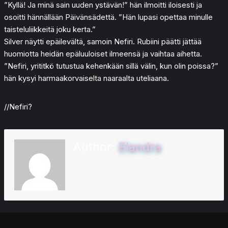
”Kyllä! Ja minä sain uuden ystävän!” hän ilmoitti iloisesti ja
osoitti hännällään Päivänsädettä. ”Hän lupasi opettaa minulle
taisteluliikkeitä joku kerta.”
Silver näytti epäilevältä, samoin Nefiri. Rubiini päätti jättää
huomiotta heidän epäluuloiset ilmeensä ja vaihtaa aihetta.
”Nefiri, yrititkö tutustua kehenkään sillä välin, kun olin poissa?”
hän kysyi harmaakorvaiselta naaraalta uteliaana.
//Nefiri?
Author:
Elandra