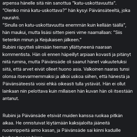
arpensa hänelle sitä niin sanottua ”katu-uskottavuutta”.
”Olenko minä katu-uskottava?” hän kysyi Päivänsäteeltä, joka
naurahti.
”Sinulla on katu-uskottavuutta enemmän kuin kellään täällä”,
hän maukui, mutta lisäsi sitten pieni virne naamallaan: ”Siis
tietenkin minun ja Keijukaisen jälkeen.”
Rubiini räpytteli silmiään hieman yllättyneenä naaraan
kommentista. Hän oli ennen häpeillyt arpiaan kovasti ja pitänyt
niitä rumina, mutta Päivänsäde oli saanut hänet vakuutetuksi
siitä, että arvet eivät olleet huono asia. Valkoinen naaras tunsi
olonsa itsevarmemmaksi ja alkoi uskoa siihen, että hänestä ja
Päivänsäteestä voisi ehkä oikeasti tulla ystävät. Hän ei ollut
lainkaan niin pelottava kuin millaisen hän kuvan hän oli itsestään
antanut.
Rubiini ja Päivänsäde etsivät muiden kanssa ruokaa pitkän
aikaa. He onnistuivat löytämään kaksijaloilta jääneitä
ruoanrippeitä aimo kasan, ja Päivänsäde sai kiinni kaduille