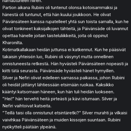
harhautuneen hiiren.
Partion aikana Rubiini oli tuntenut olonsa kotoisammaksi ja
hänestä oli tuntunut, että hän kuului joukkoon. He olivat
Päivänsäteen kanssa rupatelleet yhtä sun toista samalla, kun he
olivat tonkineet kaksijalkojen tähteitä, ja Päivänsäde oli luvannut
opettaa hänelle joitain taisteluliikkeitä, joita oli oppinut
Kharonilta.
Kotimatkallakaan heidän juttunsa ei katkennut. Kun he pääsivät
takaisin yhteisön luo, Rubiini oli väsynyt mutta onnellinen
onnistuneesta retkestä. Hän hyvästeli Päivänsäteen nopeasti ja
kiitti tätä seurasta. Päivänsäde hyvästeli hänet hymyillen.
Silver ja Nefiri olivat edelleen samassa paikassa, johon Rubiini
oli heidät jättänyt lähtiessään etsimään ruokaa. Kaksikko
kääntyi katsomaan häneen, kun hän tuli heidän luokseen.
”Hei!” hän tervehti heitä pirteästi ja kävi istumaan. Silver ja
Nefiri vaihtoivat katseita.
”Teillä taisi olla onnistunut etsintäretki?” Silver murahti ja vilkaisi
vaivihkaa Päivänsäteen ja muiden kissojen suuntaan. Rubiini
nyökytteli päätään ylpeänä.