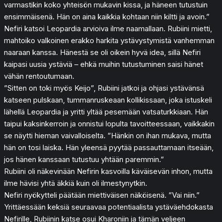
varmastikin koko yhteisön mukavin kissa, ja häneen tutustuin
ensimmäisenä. Hän on aina kaikkia kohtaan niin kiltti ja avoin.”
Nefiri katsoi Leopardia arvioiva ilme naamallaan. Rubiini mietti,
mahtoiko valkoinen erakko harkita ystävystymistä vanhemman
naaraan kanssa. Hänestä se oli oikein hyvä idea, sillä Nefiri
kaipasi uusia ystäviä – ehkä muihin tutustuminen saisi hänet
vähän rentoutumaan.
”Sitten on toki myös Keijo”, Rubiini jatkoi ja ohjasi ystävänsä
katseen pulskaan, tummanruskeaan kollikissaan, joka istuskeli
lähellä Leopardia ja yritti yltää pesemään vatsaturkkiaan. Hän
taipui kaksinkerroin ja onnistui lopulta tavoitteessaan, vaikkakin
se näytti hieman vaivalloiselta. ”Hänkin on ihan mukava, mutta
hän on tosi laiska. Hän yleensä pyytää passauttamaan itseään,
jos hänen kanssaan tutustuu yhtään paremmin.”
Rubiini oli näkevinään Nefirin kasvoilla käväisevän inhon, mutta
ilme hävisi yhtä äkkiä kuin oli ilmestynytkin.
Nefiri nyökytteli päätään miettiväisen näköisenä. ”Vai niin.”
Yrittäessään keksiä seuraavaa potentiaalista ystäväehdokasta
Nefirille, Rubiinin katse osui Kharoniin ja tämän veljeen