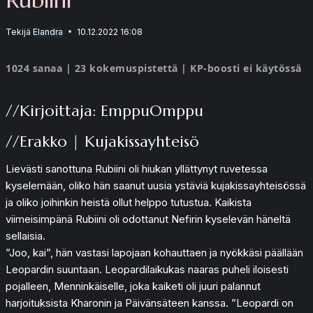
Tekijä
Elandra
10.12.2022 16:08
1024 sanaa | 23 kokemuspistettä | KP-boosti ei käytössä
//Kirjoittaja: EmppuOmppu
//Erakko | Kujakissayhteisö
Lievästi sanottuna Rubiini oli hiukan yllättynyt ruvetessa
kyselemään, oliko hän saanut uusia ystäviä kujakissayhteisössä
ja oliko joihinkin heistä ollut helppo tutustua. Kaikista
viimeisimpänä Rubiini oli odottanut Nefirin kyselevän häneltä
sellaisia.
”Joo, kai”, hän vastasi lapojaan kohauttaen ja nyökkäsi päällään
Leopardin suuntaan. Leopardilaikukas naaras puheli iloisesti
pojalleen, Menninkäiselle, joka kaiketi oli juuri palannut
harjoituksista Kharonin ja Päivänsäteen kanssa. ”Leopardi on