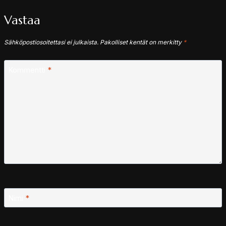
Vastaa
Sähköpostiosoitettasi ei julkaista.
Pakolliset kentät on merkitty
*
Kommentti
*
Nimi
*