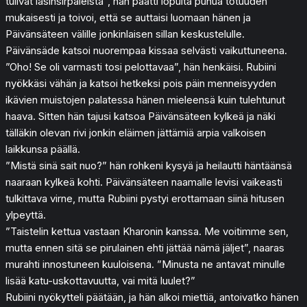
tulivat lasinsirpaleista”, hän päätti lopulta puhua totuuden
mukaisesti ja toivoi, että se auttaisi luomaan hänen ja
Päivänsäteen välille jonkinlaisen sillan keskustelulle.
Päivänsäde katsoi nuorempaa kissaa selvästi vaikuttuneena.
”Oho! Se oli varmasti tosi pelottavaa”, hän henkäisi. Rubiini
nyökkäsi vähän ja katsoi hetkeksi pois päin menneisyyden
ikävien muistojen palatessa hänen mieleensä kuin tulehtunut
haava. Sitten hän tajusi katsoa Päivänsäteen kylkeä ja näki
tälläkin olevan rivi jonkin eläimen jättämiä arpia valkoisen
laikkunsa päällä.
”Mistä sinä sait nuo?” hän rohkeni kysyä ja heilautti häntäänsä
naaraan kylkeä kohti. Päivänsäteen naamalle levisi vaikeasti
tulkittava virne, mutta Rubiini pystyi erottamaan siinä hitusen
ylpeyttä.
”Taistelin kettua vastaan Kharonin kanssa. Me voitimme sen,
mutta ennen sitä se pirulainen ehti jättää nämä jäljet”, naaras
murahti innostuneen kuuloisena. ”Minusta ne antavat minulle
lisää katu-uskottavuutta, vai mitä luulet?”
Rubiini nyökytteli päätään, ja hän alkoi miettiä, antoivatko hänen