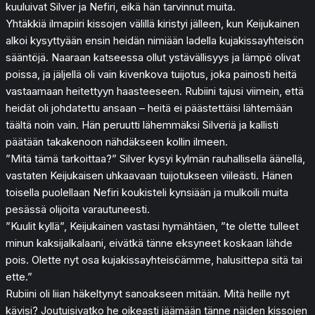
kuuluivat Silver ja Nefiri, eikä hän tarvinnut muita.
Yhtäkkiä ilmapiiri kissojen välillä kiristyi jälleen, kun Keijukainen
alkoi kysyttyään ensin heidän nimiään ladella kujakissayhteisön
sääntöjä. Naaraan katseessa ollut ystävällisyys ja lämpö olivat
poissa, ja jäljellä oli vain kivenkova tuijotus, joka painosti heitä
vastaamaan heitettyyn haasteeseen. Rubiini tajusi viimein, että
heidät oli johdatettu ansaan – heitä ei päästettäisi lähtemään
täältä noin vain. Hän peruutti lähemmäksi Silveriä ja kallisti
päätään takakenoon nähdäkseen kollin ilmeen.
”Mitä tämä tarkoittaa?” Silver kysyi kylmän rauhallisella äänellä,
vastaten Keijukaisen uhkaavaan tuijotukseen viileästi. Hänen
toisella puolellaan Nefiri koukisteli kynsiään ja mulkoili muita
pesässä olijoita varautuneesti.
”Kuulit kyllä”, Keijukainen vastasi hymähtäen, ”te olette tulleet
minun kaksijalkalaani, eivätkä tänne eksyneet koskaan lähde
pois. Olette nyt osa kujakissayhteisöämme, halusittepa sitä tai
ette.”
Rubiini oli liian häkeltynyt sanoakseen mitään. Mitä heille nyt
kävisi? Joutuisivatko he oikeasti jäämään tänne näiden kissojen