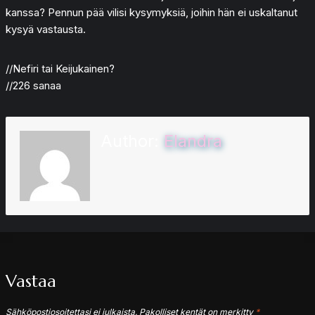
kanssa? Pennun pää vilisi kysymyksiä, joihin hän ei uskaltanut
kysyä vastausta.
//Nefiri tai Keijukainen?
//226 sanaa
Author:
Elandra
Vastaa
Sähköpostiosoitettasi ei julkaista.
Pakolliset kentät on merkitty
*