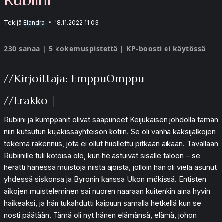
Tekijä
Elandra
18.11.2022 11:03
230 sanaa | 5 kokemuspistettä | KP-boosti ei käytössä
//Kirjoittaja: EmppuOmppu
//Erakko |
Rubiini ja kumppanit olivat saapuneet Keijukaisen johdolla tämän
niin kutsutun kujakissayhteisön kotiin. Se oli vanha kaksijalkojen
tekemä rakennus, jota ei ollut huollettu pitkään aikaan. Tavallaan
Rubiinille tuli kotoisa olo, kun he astuivat sisälle taloon – se
herätti hänessä muistoja niistä ajoista, jolloin hän oli vielä asunut
yhdessä siskonsa ja Byronin kanssa Ukon mökissä. Entisten
aikojen muisteleminen sai nuoren naaraan kuitenkin aina hyvin
haikeaksi, ja hän tukahdutti kaipuun samalla hetkellä kun se
nosti päätään. Tämä oli nyt hänen elämänsä, elämä, johon