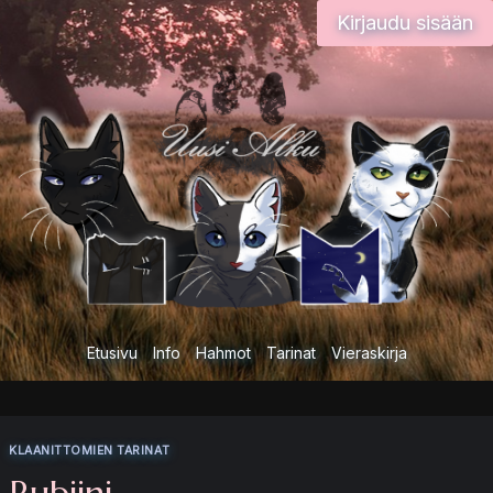
Siirry
Kirjaudu sisään
sisältöön
Etusivu
Info
Hahmot
Tarinat
Vieraskirja
KLAANITTOMIEN TARINAT
Rubiini