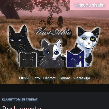
Siirry
Kirjaudu sisään
sisältöön
Etusivu
Info
Hahmot
Tarinat
Vieraskirja
KLAANITTOMIEN TARINAT
Ruskapentu