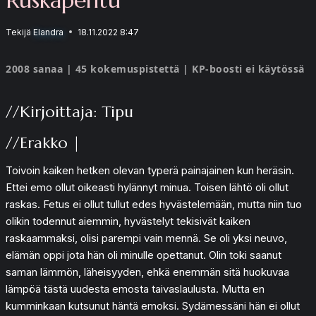
Tekijä
Elandra
18.11.2022 8:47
2008 sanaa | 45 kokemuspistettä | KP-boosti ei käytössä
//Kirjoittaja: Tipu
//Erakko |
Toivoin kaiken hetken olevan typerä painajainen kun heräsin.
Ettei emo ollut oikeasti hylännyt minua. Toisen lähtö oli ollut
raskas. Fetus ei ollut tullut edes hyvästelemään, mutta niin tuo
olikin todennut aiemmin, hyvästelyt tekisivät kaiken
raskaammaksi, olisi parempi vain mennä. Se oli yksi neuvo,
elämän oppi jota hän oli minulle opettanut. Olin toki saanut
saman lämmön, läheisyyden, ehkä enemmän sitä huokuvaa
lämpöä tästä uudesta emosta taivaslaulusta. Mutta en
kumminkaan kutsunut häntä emoksi. Sydämessäni hän ei ollut