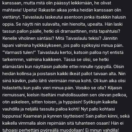
kanssaan, mutta mitä olin päässyt leikkimään, he olivat
mahtavia! Upeita! Rakastin aikaa jonka heidän kanssaan olin
viettänyt. Taivaslaulu laskeutui asentoon jonka itsekkin halusin
oppia. Se näytti niin sulavalta, niin hienolta, upealta. Hän laski
tassun pallon päälle, hetki oli dramaattinen, mitä tapahtuisi?
Kenelle viholinen säntäisi? Mitä Taivaslaulu tekisi? Jännitin
lapani valmiina hyökkäykseen, jos pallo syöksyisi minua päin.
”Varmasti tulen!” Taivaslaulu kertoi, katsoin palloa nyt entistä
tarkemmin, valmiina kaikkeen. Tässä se olisi, se hetki
elämästäni kun näyttäisin palloille ettei minulle ryppyillä. Olisin
heidän kollinsa ja poistaisin kaikki ilkeät pallot taivaan alta. Niin
siinä kävikin, pallo lähti vierimään minua kohti. Oli kuin aika olisi
hidastettu kun pallo vieri minua päin. Voisiko se olla? Kiljaisin
riemuissani, kielsin itseltäni mahdollisuuden sen olevan pelkoa,
otin askeleen, sitten toisen, ja hyppäsin! Syöksyin kaikella
vauhdilla ja neljällä tassulla palloa kohti! Nyt pallo kohtaisi
loppunsa! Kaamean ja kynnen täytteisen! Sain pallon kiinni, sekä
kaikella vimmalla aloin repimään sitä tuhanteen osaan! Hän ei
tuhoaisi perhettäni pyöreällä muodollaan! Ei minun vahdilla!