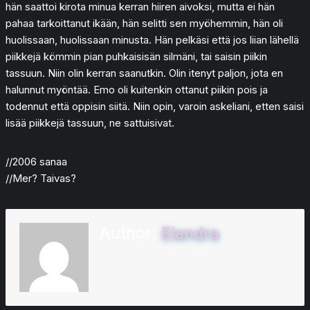
hän saattoi kirota minua kerran hiiren aivoksi, mutta ei hän
pahaa tarkoittanut ikään, hän selitti sen myöhemmin, hän oli
huolissaan, huolissaan minusta. Hän pelkäsi että jos liian lähellä
piikkejä kömmin pian puhkaisisän silmäni, tai saisin piikin
tassuun. Niin olin kerran saanutkin. Olin itenyt paljon, jota en
halunnut myöntää. Emo oli kuitenkin ottanut piikin pois ja
todennut että oppisin siitä. Niin opin, varoin askeliani, etten saisi
lisää piikkejä tassuun, ne sattuisivat.
//2006 sanaa
//Mer? Taivas?
Author:
Elandra