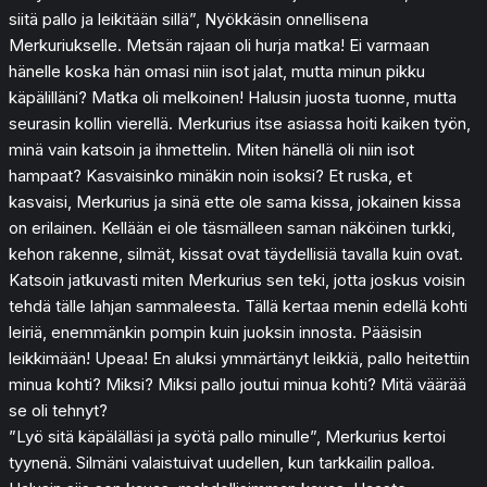
siitä pallo ja leikitään sillä”, Nyökkäsin onnellisena
Merkuriukselle. Metsän rajaan oli hurja matka! Ei varmaan
hänelle koska hän omasi niin isot jalat, mutta minun pikku
käpälilläni? Matka oli melkoinen! Halusin juosta tuonne, mutta
seurasin kollin vierellä. Merkurius itse asiassa hoiti kaiken työn,
minä vain katsoin ja ihmettelin. Miten hänellä oli niin isot
hampaat? Kasvaisinko minäkin noin isoksi? Et ruska, et
kasvaisi, Merkurius ja sinä ette ole sama kissa, jokainen kissa
on erilainen. Kellään ei ole täsmälleen saman näköinen turkki,
kehon rakenne, silmät, kissat ovat täydellisiä tavalla kuin ovat.
Katsoin jatkuvasti miten Merkurius sen teki, jotta joskus voisin
tehdä tälle lahjan sammaleesta. Tällä kertaa menin edellä kohti
leiriä, enemmänkin pompin kuin juoksin innosta. Pääsisin
leikkimään! Upeaa! En aluksi ymmärtänyt leikkiä, pallo heitettiin
minua kohti? Miksi? Miksi pallo joutui minua kohti? Mitä väärää
se oli tehnyt?
”Lyö sitä käpälälläsi ja syötä pallo minulle”, Merkurius kertoi
tyynenä. Silmäni valaistuivat uudellen, kun tarkkailin palloa.