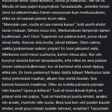
Kissathan elivät täällä ikuisesti, söivät ja nukkuivat.. niin se oli.
Minulla oli taas paljon kysymyksiä Taivaslaululle. Jotenkin tunsin
oloni turvallisemmaksi hänen seurassaan kuin merkuuriuksen,
ehkä se oli naaraan pienen koon takia.
”Mennään vain, mutta et saa mennä kauas”, kolli asetti ehdot
tavan mukaan. Silmiini nousi into, Merkuriuksen lämpimän äänen
kuullessani. Jes! Ulos! Taapersin ovi aukkoa kohti, jossa oksat
olivat tiellä. Katsoin sitä innolla, silmät kiiltäen. Olisin valmis
vaikka juoksemaan aukion ympäri! En tosin jaksanut vielä.
Merkurius nosti minut suuhunsa, kantoi minua ulos. Kun olin
kysynyt asiasta kerran taivaslaululta, että miksi en aina pääsisi
toisen selässä kulkemaan, tuo oli kertonut että voisin tippua,
ehkä niin. En tosin pelänmyt! Aukio täältä tullaan! Merkurius laski
minut pehmeästi maahan, alkaen itse siistiä itseään. Itse
katsoin kaunista maailmaa. Oliko se todella päivästä päivään
näin kaunis? Upea ja kiiltävä? Tuuli oli tosin ikävän kylmä, en
pitänyt siitä niin paljoa. Tuuli oli hävittänyt puista lehdet, ainakin
niin arvalin, mutristin sille suuta. Ilkeä tuuli kun veit puiden kauniit
lehdet, eivät puut mitään tuulelle tehneet, eiväthän? Tassuttelin