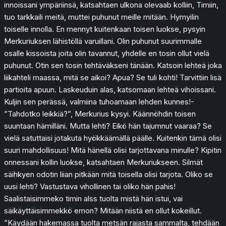
innoissani ympäriinsä, katsahtaen ulkona olevaab kolliin, Timiin,
tuo tarkkaili meitä, muttei puhunut meille mitään. Hymyilin
toiselle innolla. En mennyt kuitenkaan toisen luokse, pysyin
Merkuriuksen lähistöllä varuillani. Olin puhunut suurimmalle
osalle kissoista joita olin tavannut, yhdelle en tosin ollut vielä
puhunut. Otin sen tosin tehtäväkseni tänään. Katsoin lehteä joka
liikahteli maassa, mitä se aikoi? Apua? Se tuli kohti! Tarvittiin lisä
partioita apuun. Laskeuduin alas, katsomaan lehteä vihoissani.
Kuljin sen perässä, valmiina tuhoamaan lehden kunnes!-
”Tahdotko leikkiä?”, Merkurius kysyi. Käännöhdin toisen
suuntaan hämilläni. Mutta lehti? Eikö hän tajumnut vaaraa? Se
vielä satuttaisi jotakuta hyökkäämällä päälle. Kuitenkin tämä olisi
suuri mahdollisuus! Mitä hänellä olisi tarjottavana minulle? Kipitin
onnessani kollin luokse, katsahtaen Merkuriukseen. Silmät
säihkyen odotin liian pitkään mitä toisella olisi tarjota. Oliko se
uusi lehti? Vastustava vihollinen tai oliko hän pahis!
Saalistaisimmeko timin alss tuolta mistä hän istui, vai
säikäyttäisimmekkö emon? Mitään niistä en ollut kokeillut.
”Käydään hakemassa tuolta metsän rajasta sammalta, tehdään