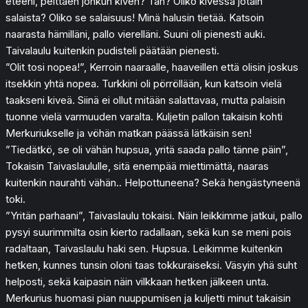
eteeni, peittäen jonkun kiven? Täh? Oliko kivessä jotain
salaista? Oliko se salaisuus! Minä halusin tietää. Katsoin
naarasta hämilläni, pallo vierelläni. Suuni oli pienesti auki.
Taivalaulu kuitenkin pudisteli päätään pienesti.
”Olit tosi nopea!”, Kerroin naaraalle, haaveillen että olisin joskus
itsekkin yhtä nopea. Turkkini oli pörröllään, kun katsoin vielä
taakseni kiveä. Siinä ei ollut mitään salattavaa, mutta palaisin
tuonne vielä varmuuden varalta. Kuljetin pallon takaisin kohti
Merkuriukselle ja vöhän matkan päässä lätkäisin sen!
”Tiedätkö, se oli vähän hupsua, yritä saada pallo tänne päin”,
Tokaisin Taivaslaululle, sitä enempää miettimättä, naaras
kuitenkin naurahti vähän.. Helpottuneena? Sekä hengästyneenä
toki.
”Yritän parhaani”, Taivaslaulu tokaisi. Näin leikkimme jatkui, pallo
pysyi suurimmilta osin kierto radallaan, sekä kun se meni pois
radaltaan, Taivaslaulu haki sen. Hupsua. Leikimme kuitenkin
hetken, kunnes tunsin oloni taas tokkuraiseksi. Väsyin yhä suht
helposti, sekä kaipasin näin vilkkaan hetken jälkeen unta.
Merkurius huomasi pian nuuppumisen ja kuljetti minut takaisin