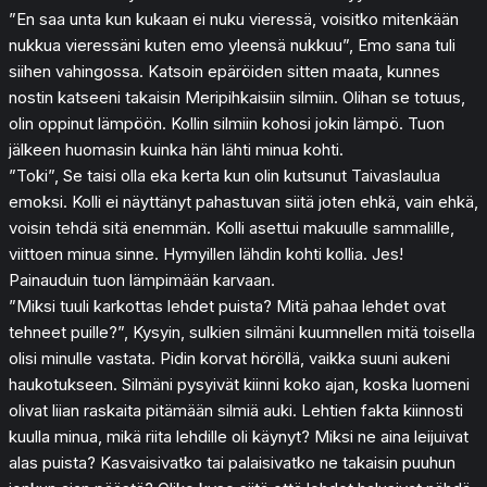
”En saa unta kun kukaan ei nuku vieressä, voisitko mitenkään
nukkua vieressäni kuten emo yleensä nukkuu”, Emo sana tuli
siihen vahingossa. Katsoin epäröiden sitten maata, kunnes
nostin katseeni takaisin Meripihkaisiin silmiin. Olihan se totuus,
olin oppinut lämpöön. Kollin silmiin kohosi jokin lämpö. Tuon
jälkeen huomasin kuinka hän lähti minua kohti.
”Toki”, Se taisi olla eka kerta kun olin kutsunut Taivaslaulua
emoksi. Kolli ei näyttänyt pahastuvan siitä joten ehkä, vain ehkä,
voisin tehdä sitä enemmän. Kolli asettui makuulle sammalille,
viittoen minua sinne. Hymyillen lähdin kohti kollia. Jes!
Painauduin tuon lämpimään karvaan.
”Miksi tuuli karkottas lehdet puista? Mitä pahaa lehdet ovat
tehneet puille?”, Kysyin, sulkien silmäni kuumnellen mitä toisella
olisi minulle vastata. Pidin korvat höröllä, vaikka suuni aukeni
haukotukseen. Silmäni pysyivät kiinni koko ajan, koska luomeni
olivat liian raskaita pitämään silmiä auki. Lehtien fakta kiinnosti
kuulla minua, mikä riita lehdille oli käynyt? Miksi ne aina leijuivat
alas puista? Kasvaisivatko tai palaisivatko ne takaisin puuhun