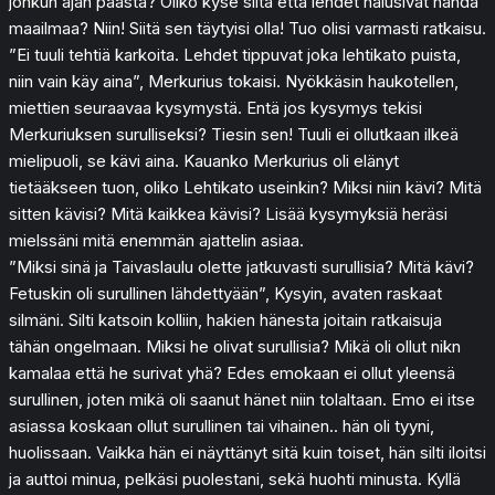
jonkun ajan päästä? Oliko kyse siitä että lehdet halusivat nähdä
maailmaa? Niin! Siitä sen täytyisi olla! Tuo olisi varmasti ratkaisu.
”Ei tuuli tehtiä karkoita. Lehdet tippuvat joka lehtikato puista,
niin vain käy aina”, Merkurius tokaisi. Nyökkäsin haukotellen,
miettien seuraavaa kysymystä. Entä jos kysymys tekisi
Merkuriuksen surulliseksi? Tiesin sen! Tuuli ei ollutkaan ilkeä
mielipuoli, se kävi aina. Kauanko Merkurius oli elänyt
tietääkseen tuon, oliko Lehtikato useinkin? Miksi niin kävi? Mitä
sitten kävisi? Mitä kaikkea kävisi? Lisää kysymyksiä heräsi
mielssäni mitä enemmän ajattelin asiaa.
”Miksi sinä ja Taivaslaulu olette jatkuvasti surullisia? Mitä kävi?
Fetuskin oli surullinen lähdettyään”, Kysyin, avaten raskaat
silmäni. Silti katsoin kolliin, hakien hänesta joitain ratkaisuja
tähän ongelmaan. Miksi he olivat surullisia? Mikä oli ollut nikn
kamalaa että he surivat yhä? Edes emokaan ei ollut yleensä
surullinen, joten mikä oli saanut hänet niin tolaltaan. Emo ei itse
asiassa koskaan ollut surullinen tai vihainen.. hän oli tyyni,
huolissaan. Vaikka hän ei näyttänyt sitä kuin toiset, hän silti iloitsi
ja auttoi minua, pelkäsi puolestani, sekä huohti minusta. Kyllä