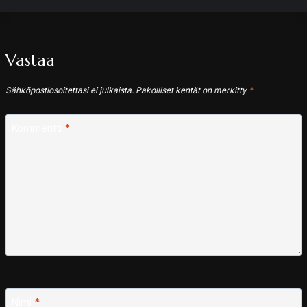
Vastaa
Sähköpostiosoitettasi ei julkaista.
Pakolliset kentät on merkitty
*
Kommentti
*
Nimi
*