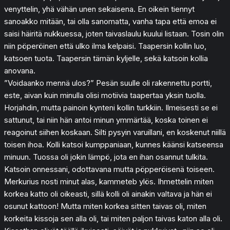
venyttelin, yhä vähän unen sekaisena. En oikein tiennyt
sanoakko mitään, tai olla sanomatta, vanha tapa että emoa ei
saisi häiritä nukkuessa, joten taivaslaulu kuului listaan. Tosin olin
niin pöperöinen että ulko ilma kelpaisi. Taapersin kollin luo,
katsoen tuota. Taapersin tämän kyljelle, sekä katsoin kollia
anovana.
”Voidaanko mennä ulos?” Pesän suulle oli rakennettu portti,
este, aivan kuin minulla olisi motiivia taapertaa yksin tuolla.
Horjahdin, mutta painoin kynteni kollin turkkiin. Ilmeisesti se ei
sattunut, tai niin hän antoi minun ymmärtää, koska toinen ei
reagoinut siihen koskaan. Silti pysyin varuillani, en koskenut niillä
toisen ihoa. Kolli katsoi kumppaniaan, kunnes käänsi katseensa
minuun. Tuossa oli jokin lämpö, jota en ihan osannut tulkita.
Katsoin onnessani, odottavana mutta pöpperöisenä toiseen.
Merkurius nosti minut alas, kammeteb ylös. Ihmettelin miten
korkea katto oli oikeasti, sillä kolli oli ainakin valtava ja hän ei
osunut kattoon! Mutta miten korkea sitten taivas oli, miten
korkeita kissoja sen alla oli, tai miten paljon taivas katon alla oli.