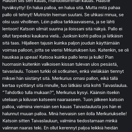
Halusin siis sen kauas, mahdollisimman kauas. Haaste
hyväksytty! En halua palloa, en halua sitä. Mutta mitä pahaa
pallo oli tehnyt! Mutristin hieman suutani. Se uhkasi minua, se
olisi uusi vihollinen. Löin palloa tarkkaavaisena, ja se lähti
lentoon! Katsoin silmät suurina ja iloissani sitä näkyä. Pallo ei
ollut tarpeeksi kaukana vielä.. Juoksin kohti palloa ja lätkäisin
sitä taas. Hiljalleen tajusin kuinka paljon jouduin käyttämään
voimaa palloon, jotta se vierisi Mrkuriuksen luo. Kuitenkin, se oli
hauskaa ja upeaa! Katsoa kuinka pallo lensi ja kulki! Pian
huomasin kuitenkin valkoisen kissan tulevan ulos pesästä,
taivaslaulu. Toisen turkki oli sotkuinen, enkä vieläkään tiennyt
miksei hän siistänyt sitä. Merkurius omasi pallon, eikä tällä
kertaa syöttänyt sitä minulle, tuo lätkäisi sitä kohti Taivaslaulua.
”Tahdotko tulla mukaan?”, Merkurius kysyi. Käänsin itsekin
uteliaan ja kiiluvan katseeni naaraaseen. Tuon jälkeen katsoin
palloa, valmiina viemään sen kauas Taivaslaulusta jos hän ei
halunnut muuan palloa. Minä heivaisin sen ilolla Merkuriukselle!
Katsoin sitten Taivaslauluun, valmiina tiedostamaan minkä
valinnan naaras teki. En ollut kerennyt paljoa leikkiä heidän