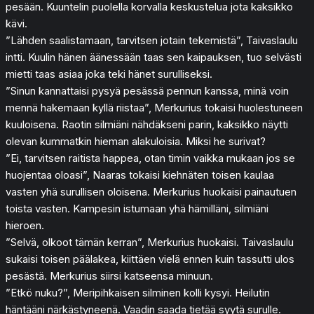
pesään. Kuuntelin puolella korvalla keskustelua jota kaksikko
kävi.
”Lähden saalistamaan, tarvitsen jotain tekemistä”, Taivaslaulu
intti. Kuulin hänen äänessään taas sen kaipauksen, tuo selvästi
mietti taas asiaa joka teki hänet surulliseksi.
”Sinun kannattaisi pysyä pesässä pennun kanssa, minä voin
mennä hakemaan kyllä riistaa”, Merkurius tokaisi huolestuneen
kuuloisena. Raotin silmiäni nähdäkseni parin, kaksikko näytti
olevan kummatkin hieman alakuloisia. Miksi he surivat?
”Ei, tarvitsen raitista happea, otan timin vaikka mukaan jos se
huojentaa oloasi”, Naaras tokaisi kiehnäten toisen kaulaa
vasten yhä surullisen oloisena. Merkurius huokaisi painautuen
toista vasten. Kampesin istumaan yhä hämilläni, silmiäni
hieroen.
”Selvä, olkoot tämän kerran”, Merkurius huokaisi. Taivaslaulu
sukaisi toisen päälakea, kiittäen vielä ennen kuin tassutti ulos
pesästä. Merkurius siirsi katseensa minuun.
”Etkö nuku?”, Meripihkaisen silminen kolli kysyi. Heilutin
häntääni närkästyneenä. Vaadin saada tietää syytä surulle.