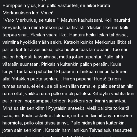
Pomppasin ylös, kun pallo vastusteli, se aikoi karata
Merkuriuksen luo! Voi ei!
”Varo Merkurius, se tulee!”, Mau’uin kauhuissani. Kolli naurahti
kevyesti, kun minä katsoin palloa tiiviisti. Yksikin liike niin kolli
tappaa sinut. Yksikin väärä liike. Häntäni heilui leikin tahdissa,
valmiina hyökkäämään sekin. Katsoin kuinka Merkurius lätkäisi
pallon kohti Taivaslaulua, joka huokui taas lämpöään. Tuo sai
pallon helposti tassuihinsa, mutta jotain tapahtui. Pallo lähti
väärään suuntaan. Pinkaisin kuitenkin pallon perään. Kuule
lörjys! Tästähän puhuttiin! Et pääse mihinkään minun katseeni
alla! Yritäkkin paeta senkin…. Hiiren papana! Hups! Ei noin
rumaa sanaa, ei ei ei, se oli aivan liian ruma, ei pallo sentään niin
ruma ollut, vaikka ruma pallo se oli palloksi. Kiihdytin vauhtia kun
pallo meni nopeampaa, tehden kaikkeni sen kiinni saanniksi.
Minä saisin sen kiinni! Pyytäisin anteeksi vielä pallolta törkeitä
sanojani. Kuulin askeleet takaani, mutta en kiinnittänyt moiseen
huomiota, pallo olisi tässä ja nyt. Pallo hidasti pian kuitenkin,
joten sain sen kiinni. Katsoin hämilläni kun Taivaslaulu tassutteli