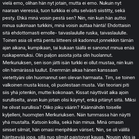
vielä emo, olihan hän nyt jotain, mutta ei emo. Nukuin nyt
naaraan vieressä, tuon turkkia ei oltu selvästi siistitty, sekä
pesty. Ehkä minä voisin pestä sen? Niin, niin kuin hän auttoi
minua sukimaan turkkini, minä voisin auttaa häntä! Ehdottaisin
sitä ehdottomasti emolle- taivaslaululle ruska, taivaslaululle.
Toinen asia oli että pentu liitteeni oli kadonnut jonnekkin tämän
ajan aikana, kumpikaan, tai kukaan täällä ei sanonut minua enää
ruskapennuksi. Olin paljon asioita joita olin huolannut.
Merkuriuksen, sen ison jätti isän turkki ei ollut mustaa, niin kuin
olin hämärässä luullut. Enemmän aikaa hänen kanssaan
vietettyäni olin huomannut sen olevan harmaata. Tim, se toinen
valkoinen musta kissa, oli puolestaan musta. Väri teoriani piti
siis yhä jotenkin, muttei kokonaan. Kissat näyttivät aika ajoin
surulliselta, aivan kuin jotain olisi käynyt, enkä pitänyt siitä. Miksi
he olivat surullisia? Oliko joku väärin? Käännähdin toiselle
kyljelleni, huomqten Merkuriuksen. Näin tummassa hän näytti
yhä mustalta. Katsoin kollia, sekä hän minua. Minä omasin
siniset silmät, hän omasi meripihkan väriset. Niin, se oli välillä
häiritsevää jopa, sillä nuo silmät paistoivat kauas. Nousin ylös ja