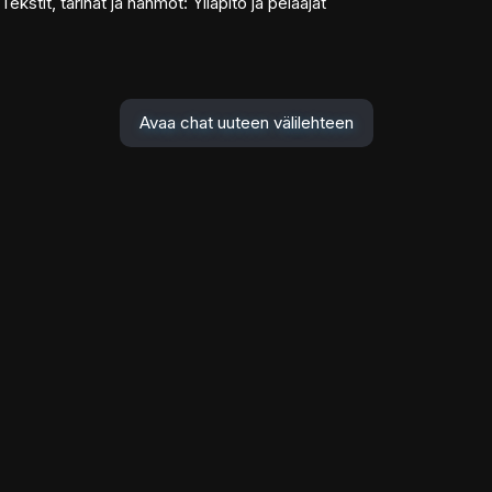
Tekstit, tarinat ja hahmot: Ylläpito ja pelaajat
Avaa chat uuteen välilehteen