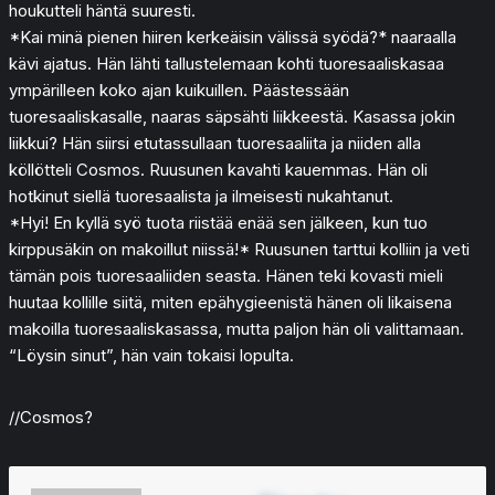
houkutteli häntä suuresti.
*Kai minä pienen hiiren kerkeäisin välissä syödä?* naaraalla
kävi ajatus. Hän lähti tallustelemaan kohti tuoresaaliskasaa
ympärilleen koko ajan kuikuillen. Päästessään
tuoresaaliskasalle, naaras säpsähti liikkeestä. Kasassa jokin
liikkui? Hän siirsi etutassullaan tuoresaaliita ja niiden alla
köllötteli Cosmos. Ruusunen kavahti kauemmas. Hän oli
hotkinut siellä tuoresaalista ja ilmeisesti nukahtanut.
*Hyi! En kyllä syö tuota riistää enää sen jälkeen, kun tuo
kirppusäkin on makoillut niissä!* Ruusunen tarttui kolliin ja veti
tämän pois tuoresaaliiden seasta. Hänen teki kovasti mieli
huutaa kollille siitä, miten epähygieenistä hänen oli likaisena
makoilla tuoresaaliskasassa, mutta paljon hän oli valittamaan.
“Löysin sinut”, hän vain tokaisi lopulta.
//Cosmos?