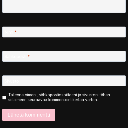
Nimi
*
Sähköposti
*
Sivusto
Tallenna nimeni, sähköpostiosoitteeni ja sivustoni tähän
selaimeen seuraavaa kommentointikertaa varten.