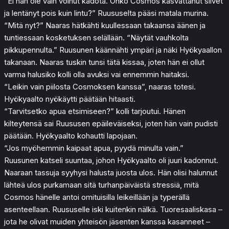
“Ei hän ole vain voinut kadota. Onko Cosmos kasvattanut siivet
ja lentänyt pois kuin lintu?” Ruususelta pääsi matala murina.
“Mitä nyt?” Naaras hätkähti kuullessaan takaansa äänen ja
tuntiessaan kosketuksen selällään. “Näytät vauhkolta
pikkupennulta.” Ruusunen käännähti ympäri ja näki Hyökyaallon
takanaan. Naaras tuskin tunsi tätä kissaa, joten hän ei ollut
varma halusiko kolli olla avuksi vai ennemmin haitaksi.
“Leikin vain piilosta Cosmoksen kanssa”, naaras totesi.
Hyökyaalto nyökäytti päätään hitaasti.
“Tarvitsetko apua etsimiseen?” kolli tarjoutui. Hänen
kilteytensä sai Ruususen epäileväiseksi, joten hän vain pudisti
päätään. Hyökyaalto kohautti lapojaan.
“Jos myöhemmin kaipaat apua, pyydä minulta vain.”
Ruusunen katseli suuntaa, johon Hyökyaalto oli juuri kadonnut.
Naaraan tassuja syyhysi halusta juosta ulos. Hän olisi halunnut
lähteä ulos purkamaan sitä turhanpäiväistä stressiä, mitä
Cosmos hänelle antoi omituisilla leikeillään ja typerällä
asenteellaan. Ruususelle iski kuitenkin nälkä. Tuoresaaliskasa –
jota he olivat muiden yhteisön jäsenten kanssa kasanneet –