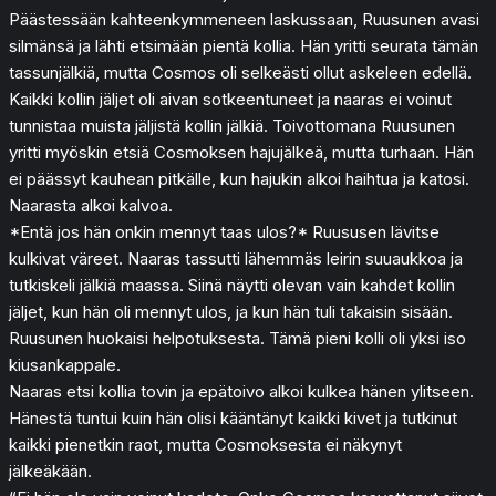
Päästessään kahteenkymmeneen laskussaan, Ruusunen avasi
silmänsä ja lähti etsimään pientä kollia. Hän yritti seurata tämän
tassunjälkiä, mutta Cosmos oli selkeästi ollut askeleen edellä.
Kaikki kollin jäljet oli aivan sotkeentuneet ja naaras ei voinut
tunnistaa muista jäljistä kollin jälkiä. Toivottomana Ruusunen
yritti myöskin etsiä Cosmoksen hajujälkeä, mutta turhaan. Hän
ei päässyt kauhean pitkälle, kun hajukin alkoi haihtua ja katosi.
Naarasta alkoi kalvoa.
*Entä jos hän onkin mennyt taas ulos?* Ruususen lävitse
kulkivat väreet. Naaras tassutti lähemmäs leirin suuaukkoa ja
tutkiskeli jälkiä maassa. Siinä näytti olevan vain kahdet kollin
jäljet, kun hän oli mennyt ulos, ja kun hän tuli takaisin sisään.
Ruusunen huokaisi helpotuksesta. Tämä pieni kolli oli yksi iso
kiusankappale.
Naaras etsi kollia tovin ja epätoivo alkoi kulkea hänen ylitseen.
Hänestä tuntui kuin hän olisi kääntänyt kaikki kivet ja tutkinut
kaikki pienetkin raot, mutta Cosmoksesta ei näkynyt
jälkeäkään.