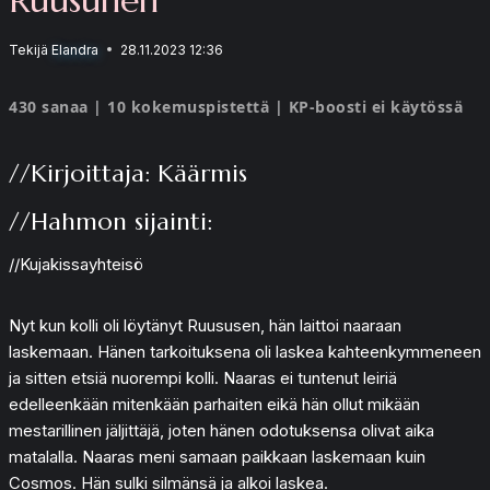
Tekijä
Elandra
28.11.2023 12:36
430 sanaa | 10 kokemuspistettä | KP-boosti ei käytössä
//Kirjoittaja: Käärmis
//Hahmon sijainti:
//Kujakissayhteisö
Nyt kun kolli oli löytänyt Ruususen, hän laittoi naaraan
laskemaan. Hänen tarkoituksena oli laskea kahteenkymmeneen
ja sitten etsiä nuorempi kolli. Naaras ei tuntenut leiriä
edelleenkään mitenkään parhaiten eikä hän ollut mikään
mestarillinen jäljittäjä, joten hänen odotuksensa olivat aika
matalalla. Naaras meni samaan paikkaan laskemaan kuin
Cosmos. Hän sulki silmänsä ja alkoi laskea.