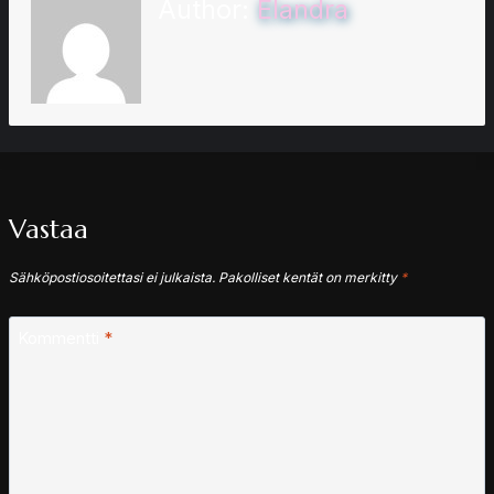
Author:
Elandra
Vastaa
Sähköpostiosoitettasi ei julkaista.
Pakolliset kentät on merkitty
*
Kommentti
*