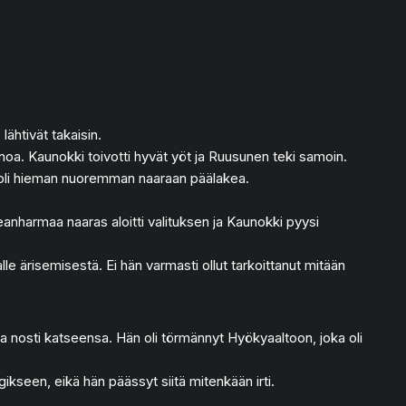
lähtivät takaisin.
noa. Kaunokki toivotti hyvät yöt ja Ruusunen teki samoin.
 nuoli hieman nuoremman naaraan päälakea.
anharmaa naaras aloitti valituksen ja Kaunokki pyysi
le ärisemisestä. Ei hän varmasti ollut tarkoittanut mitään
ja nosti katseensa. Hän oli törmännyt Hyökyaaltoon, joka oli
kseen, eikä hän päässyt siitä mitenkään irti.