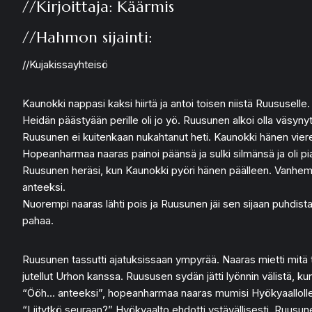
//Kirjoittaja: Käärmis
//Hahmon sijainti:
//Kujakissayhteisö
Kaunokki nappasi kaksi hiirtä ja antoi toisen niistä Ruususelle. N
Heidän päästyään perille oli jo yö. Ruusunen alkoi olla väsyn
Ruusunen ei kuitenkaan nukahtanut heti. Kaunokki hänen viere
Hopeanharmaa naaras painoi päänsä ja sulki silmänsä ja oli p
Ruusunen heräsi, kun Kaunokki pyöri hänen päälleen. Vanhempi
anteeksi.
Nuorempi naaras lähti pois ja Ruusunen jäi sen sijaan puhdista
pahaa.
Ruusunen tassutti ajatuksissaan ympyrää. Naaras mietti mitä te
jutellut Urhon kanssa. Ruususen sydän jätti lyönnin välistä, ku
“Ööh… anteeksi”, hopeanharmaa naaras mumisi Hyökyaallolle irr
“Liitytkö seuraan?” Hyökyaalto ehdotti ystävällisesti. Ruusune