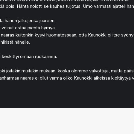
ä pois. Häntä nolotti se kauhea tuijotus. Urho varmasti ajatteli hänen
rtä hänen jalkojensa juureen.
i voinut estää pientä hymyä.
yö?” naaras kuitenkin kysyi huomatessaan, että Kaunokki ei itse syöny
iiristä hänelle.
 keskittyi omaan ruokaansa.
toki joitakin muitakin mukaan, koska olemme valvottuja, mutta pää
harmaa naaras ei ollut varma oliko Kaunokki aikeissa kieltäytyä vai