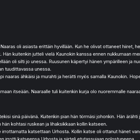
aaras oli asiasta erittäin hyvillään. Kun he olivat ottaneet hiiret, he 
yt. Hän kuitenkin jutteli vielä Kaunokin kanssa ennen nukkumaan me
llään oli silti jo unessa. Ruusunen käpertyi hänen ympärilleen ja
ian tuudittavassa unessa.
 naaras ähkäisi ja murahti ja herätti myös samalla Kaunokin. Hope
maan itseään. Naaraalle tuli kuitenkin kurja olo nuoremmalle naaraal
kisi sinä päivänä. Kuitenkin pian hän törmäsi johonkin. Hän ärähti 
n hän kohtasi ruskean ja lihaksikkaan kollin katseen.
ottamatta katsettaan Urhosta. Kollin katse oli ottanut hänet vangi
n irrotti katseensa Urhosta ja siirteli etutassujaan nolostuneena.