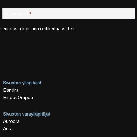
Sähköposti
*
n seuraavaa kommentointikertaa varten.
Sivuston ylläpitäjät
Elandra
EmppuOmppu
Sivuston varaylläpitäjät
Auroora
Aura