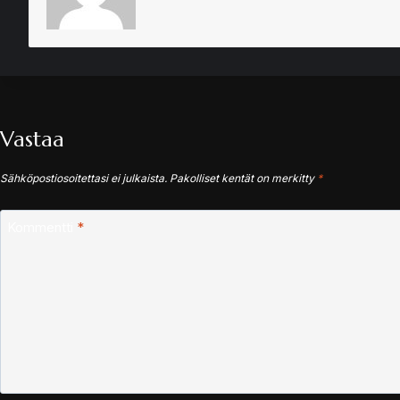
Vastaa
Sähköpostiosoitettasi ei julkaista.
Pakolliset kentät on merkitty
*
Kommentti
*