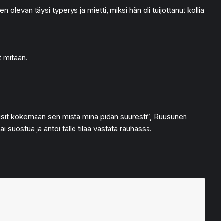
 olevan täysi typerys ja mietti, miksi hän oli tuijottanut kollia
t mitään.
sisit kokemaan sen mistä minä pidän suuresti”, Ruusunen
 suostua ja antoi tälle tilaa vastata rauhassa.