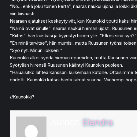
“No… ehkä joku toinen kerta”, naaras naukui ujona ja loikki äkki
niin kiivaasti.
Naaraan ajatukset keskeytyivät, kun Kaunokki tiputti kaksi hii
“Nämä ovat sinulle”, naaras naukui hieman ujosti. Ruusunen e
“Kiitos”, hän kuiskasi ja kyyristyi hiirien ylle. “Etkös sinä s
“En minä tarvitse”, hän mumisi, mutta Ruusunen työnsi toisen h
“Syö nyt. Minun ilokseni.”
Kaunokki alkoi syödä hieman epäröiden, mutta Ruusunen vain
Syötyään hiirensä Ruusunen kääntyi Kaunokin puoleen.
“Haluaisitko lähteä kanssani kulkemaan katoille. Ottaisimme 
ehdotti. Kaunokki katsoi häntä silmät suurina. Vanhempi hopean
//Kaunokki?
Author:
Elandra