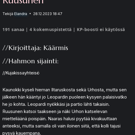
Tekijä
Elandra
28.12.2023 18:47
191 sanaa | 4 kokemuspistettä | KP-boosti ei käytössä
//Kirjoittaja: Käärmis
//Hahmon sijainti:
//Kujakissayhteisö
Kaunokki kyseli hieman Iltaruskosta sekä Urhosta, mutta sen
jälkeen hän kääntyi jo Leopardin puoleen kysyen palaisivatko
he jo kohta. Leopardi nyökkäsi ja partio lähti takaisin.
Ruusunen katsoi taakseen ja näki Urhon katselevan
mietteliäänä poispäin. Naaras halusi pyytää kivakuuttaan
anteeksi, mutta samalla oli vain iloinen siitä, että kolli tajusi
pysyä kauempana.