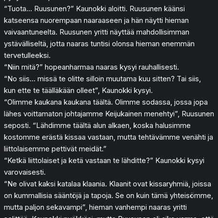
“Tuota… Ruusunen?” Kaunokki aloitti. Ruusunen käänsi
katseensa nuorempaan naaraaseen ja hän näytti hieman
vaivaantuneelta. Ruusunen yritti näyttää mahdollisimman
ystävälliseltä, jotta naaras tuntisi olonsa hieman enemmän
tervetulleeksi.
“Niin mitä?” hopeanharmaa naaras kysyi rauhallisesti.
“No siis… missä te olitte silloin muutama kuu sitten? Tai siis,
kun ette te täälläkään olleet”, Kaunokki kysyi.
“Olimme kaukana kaukana täältä. Olimme sodassa, jossa jopa
lähes voittamaton johtajamme Keijukainen menehtyi”, Ruusunen
seposti. “Lähdimme täältä alun alkaen, koska halusimme
kostomme erästä kissaa vastaan, mutta tehtävämme venähti ja
liittolaisemme pettivät meidät.”
“Ketkä liittolaiset ja ketä vastaan te lähditte?” Kaunokki kysyi
varovaisesti.
“Ne olivat kaksi katalaa klaania. Klaanit ovat kissaryhmiä, joissa
on kummallisia sääntöjä ja tapoja. Se on kuin tämä yhteisömme,
mutta paljon sekavampi”, hieman vanhempi naaras yritti