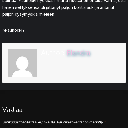
selittää. Kaunokki nyökkäsi, mutta Ruusunen oli aika varma, että
hänen selityksensä oli jättänyt paljon kohtia auki ja antanut
paljon kysymyskiä mieleen.
//kaunokki?
Author:
Elandra
Vastaa
Sähköpostiosoitettasi ei julkaista.
Pakolliset kentät on merkitty
*