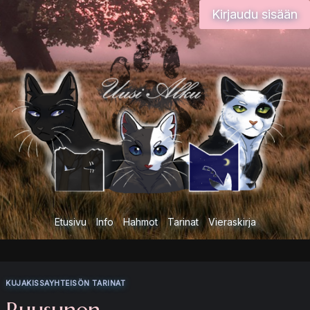
Siirry
Kirjaudu sisään
sisältöön
Etusivu
Info
Hahmot
Tarinat
Vieraskirja
KUJAKISSAYHTEISÖN TARINAT
Ruusunen