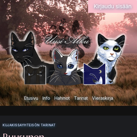
Siirry
Kirjaudu sisään
sisältöön
Etusivu
Info
Hahmot
Tarinat
Vieraskirja
KUJAKISSAYHTEISÖN TARINAT
Ruusunen