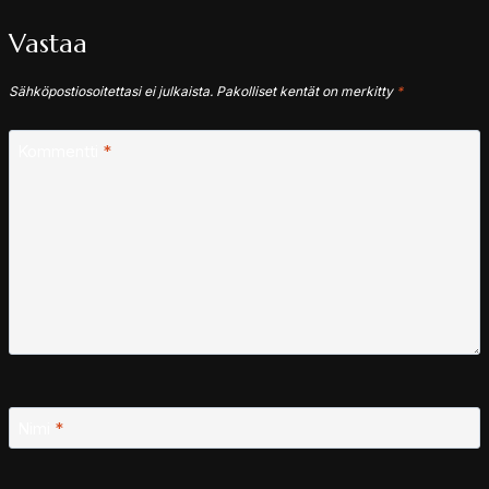
Vastaa
Sähköpostiosoitettasi ei julkaista.
Pakolliset kentät on merkitty
*
Kommentti
*
Nimi
*