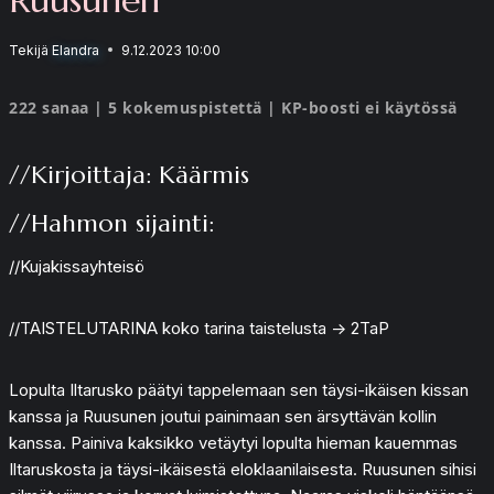
Tekijä
Elandra
9.12.2023 10:00
222 sanaa | 5 kokemuspistettä | KP-boosti ei käytössä
//Kirjoittaja: Käärmis
//Hahmon sijainti:
//Kujakissayhteisö
//TAISTELUTARINA koko tarina taistelusta -> 2TaP
Lopulta Iltarusko päätyi tappelemaan sen täysi-ikäisen kissan
kanssa ja Ruusunen joutui painimaan sen ärsyttävän kollin
kanssa. Painiva kaksikko vetäytyi lopulta hieman kauemmas
Iltaruskosta ja täysi-ikäisestä eloklaanilaisesta. Ruusunen sihisi