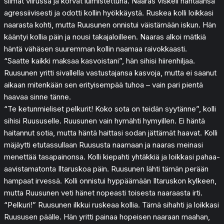
silmät viirussa ja korvat luimistettuna. Naaras viskeli häntäänsä
agressiivisesti ja odotti kollin hyökkäystä. Ruskea kolli loikkasi
naarasta kohti, mutta Ruusunen onnistui väistämään iskun. Hän
kääntyi kollia päin ja nousi takajaloilleen. Naaras alkoi mätkiä
häntä vähäsen suuremman kollin naamaa raivokkaasti.
“Saatte kaikki maksaa kasvoistani”, hän sihisi hiirenhiljaa.
Ruusunen yritti sivallella vastustajansa kasvoja, mutta ei saanut
aikaan mitenkään sen erityisempää tuhoa – vain pari pientä
haavaa sinne tänne.
“Te ketunmieliset pelkurit! Koko sota on teidän syytänne”, kolli
sihisi Ruususelle. Ruusunen vain hymähti hymyillen. Ei häntä
haitannut sotia, mutta häntä haittasi sodan jättämät haavat. Kolli
mäjäytti etutassullaan Ruususta naamaan ja naaras meinasi
menettää tasapainonsa. Kolli kiepahti yhtäkkiä ja loikkasi pahaa-
aavistamatonta Iltaruskoa päin. Ruusunen lähti tämän perään
hampaat irvessä. Kolli onnistui hyppäämään Iltaruskon kylkeen,
mutta Ruusunen veti hänet nopeasti toisesta naaraasta irti.
“Pelkuri!” Ruusunen ilkkui ruskeaa kollia. Tämä sihahti ja loikkasi
Ruususen päälle. Hän yritti painaa hopeisen naaraan maahan,