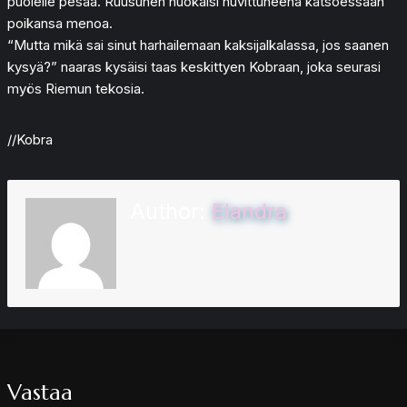
puolelle pesää. Ruusunen huokaisi huvittuneena katsoessaan
poikansa menoa.
“Mutta mikä sai sinut harhailemaan kaksijalkalassa, jos saanen
kysyä?” naaras kysäisi taas keskittyen Kobraan, joka seurasi
myös Riemun tekosia.
//Kobra
Author:
Elandra
Vastaa