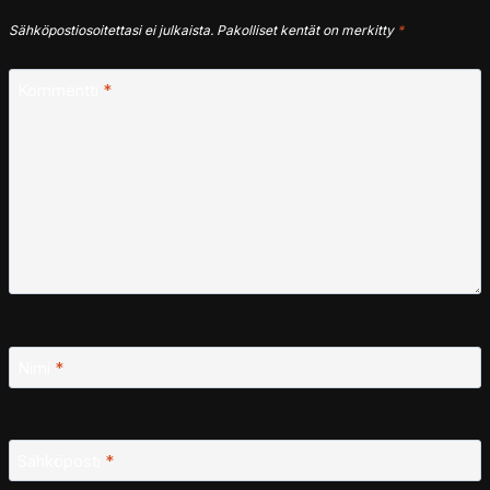
Sähköpostiosoitettasi ei julkaista.
Pakolliset kentät on merkitty
*
Kommentti
*
Nimi
*
Sähköposti
*