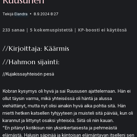
Tekijä
Elandra
8.9.2024 8:27
233 sanaa | 5 kokemuspistettä | KP-boosti ei käytössä
//Kirjoittaja: Käärmis
//Hahmon sijainti:
//Kujakissayhteisön pesä
Kobran kysymys oli hyvä ja sai Ruususen ajattelemaan. Hän ei
ollut täysin varma, mikä yhteisössä oli häntä ja alussa
viehättänyt, mutta nyt olisi ainakin hyvä aika pohtia sitä. Hän
mietti hetken katsellen tyhjyyteen ja muisteli sitä päivää, kun oli
karannut ja liittynyt osaksi yhteisöä. Siitä oli niin kauan.
“En pitänyt kotikisun niin yksinkertaisesta ja pehmeästä
elämästä. Halusin säpinää ja kiintoisan elämäntavan itselleni sen