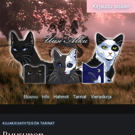
Siirry
Kirjaudu sisään
sisältöön
Etusivu
Info
Hahmot
Tarinat
Vieraskirja
KUJAKISSAYHTEISÖN TARINAT
Ruusunen