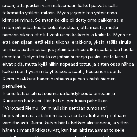
sijaan, että jouduin vain makaamaan kaiket päivät sisällä
tekemättä yhtikäs mitään. Myös järjestelmä yhteisössä
kiinnosti minua. Se miten kaikille oli tietty oma paikkansa ja
miten piti pitää huolta sekä itsestään, että muista, mutta
samaan aikaan et ollut vastuussa kaikesta ja kaikista. Myös se,
että sen sijaan, että eläisi ulkona, erakkona, yksin, täällä sinulla
on muita auttamassa, jos jotain tapahtuu etkä saata pitää huolta
itsestäsi. Tietysti täällä on joitain huonoja puolia, joista kissat
eivät pidä, mutta kyllä niihin nopeasti tottuu ja sitten osaa nähdä
kaiken sen hyvän mitä yhteisöstä saat”, Ruusunen sepitti.
Riemu näykkäisi hänen häntäänsä ja hän sihahti hieman
pennulleen.
Riemu katsoi silmät suurina säikähdyksestä emoaan ja
Ruusunen huokaisi. Hän katsoi pentuaan pahoillaan.
“Varovasti Riemu. On minullakin sentään tuntoaisti”,
hopeanharmaa raidallinen naaras naukaisi katsoen pentuaan
varoittavasti. Riemu katsoi häntä hetken alistuneena, ja sitten
hänen silmänsä kirkastuivat, kun hän lähti ravaaman toiselle