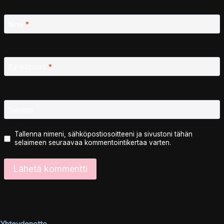
Nimi
*
Sähköposti
*
Sivusto
Tallenna nimeni, sähköpostiosoitteeni ja sivustoni tähän
selaimeen seuraavaa kommentointikertaa varten.
Yhteydenotto