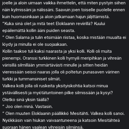
joelle ja aloin uimaan vaikka ihmettelin, että miten pystyin siihen
näin kylmissäni ja nälissäni. Saavuin joen toiselle puolelle ennen
kuin huomasinkaan ja aloin jatkamaan hajun jäljittämistä.
”Kuka sinä olet ja mitä teet Eloklaanin reviirillä? Kuului
epäilemättä kollin ääni puiden seasta.
” Olen Salama ja tulin etsimään riistaa, koska mistään muualta ei
löydy ja minulla ei ole suojaakaan.
Kollin taakse tuli kaksi naarasta ja yksi kolli. Kolli oli muita
pienempi. Oranssi turkkinen kolli hymyili meripihkan ja vihreän
värisillä silmillään ymmärtävästi minulle ja sitten heidän
vieressään seisoi naaras jolla oli poltetun punasaven värinen
turkki ja tummansiniset silmät.
Valkea kolli jolla oli ruskeita yksityiskohtia katsoi minua
ystävällisesti ja myötätuntoinen pilke silmissään ja kysyi?
Oletko sinä yksin täällä?
” Joo olen minä. Vastasin.
” Olen muuten Eloklaanin päällikkö Mesitähti. Valkea kolli sanoi.
Nyökkäsin vain hiukan vaivaantuneena ja katsoin Mesitähteä
suoraan hänen vaalean vihreisiin silmiinsä.