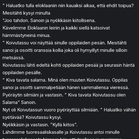
” Haluatko tulla eloklaaniin niin kauaksi aikaa, että ehdit toipua?
Mesitähti kysyi minulta
”Joo tahdon. Sanoin ja nyökkäsin kiitollisena.
Kävelimme Eloklaanin leiriin ja kaikki siellä katsoivat
hämmästyneinä minua.
” Koivutassu voi näyttää sinulle oppilaiden pesän. Mesitähti
sanoi ja osoitti oranssia kollia joka oli hymyillyt minulle silloin
metsässä.
Koivutassu lähti edeltä kohti oppilaiden pesää ja seurasin häntä
oppilaiden pesälle.
” Kiva tavata salama. Minä olen muuten Koivutassu. Oppilas
sanoi ja osoitti sammalpetiään hänen sammaliensa vieressä.
Pyöräytin silmiäni ja vastasin. ” Kiva tavata Koivutassu olen
Salama” Sanoin.
Nyt oli Koivutassun vuoro pyöräyttää silmiään. ” Haluatko vähän
syötävää? Koivutassu kysyi.
Nyökkäsin ja vastasin. ”Kyllä kiitos”.
Lähdimme tuoresaaliskasalle ja Koivutassu antoi minulle