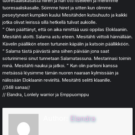
tuoresaaliskasasta hiiren ja hän otti itselleen ja menimme
tuoresaaliskasalle. Söimme hiiret ja sitten kun olimme
peseytyneet kumpikin kuului Mesitähden kutsuhuuto ja kaikki
jotka olivat leirissä sillä hetkellä tulivat aukiolle.
” Olen päättänyt, että on aika nimittää uusi oppilas Eloklaaniin.
Mesitähti aloitti. Salama astu eteen. Mesitähti viittoili hännällään.
Kävelin päällikön eteen turtunein käpälin ja katsoin päällikköön.
” Salama tästä päivästä aina siihen päivään jona saat
soturinimesi sinut tunnetaan Salamatassuna. Mestarinasi toimin
minä. Mesitähti naukui ja jatkoi. ” Kun olin partioni kanssa
metsässä löysimme tämän nuoren naaraan kylmissään ja
nälissään Eloklaanin reviiriltä. Mesitähti selitti klaanille.
//348 sanaa//
// Elandra, Lonlely warrior ja Emppuomppu
Author:
Elandra