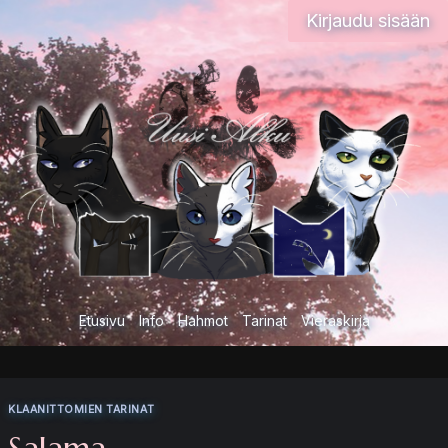
Siirry
Kirjaudu sisään
sisältöön
Etusivu
Info
Hahmot
Tarinat
Vieraskirja
KLAANITTOMIEN TARINAT
Salama