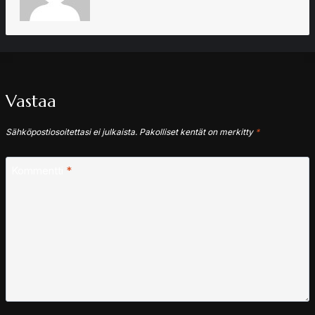
Vastaa
Sähköpostiosoitettasi ei julkaista.
Pakolliset kentät on merkitty
*
Kommentti
*