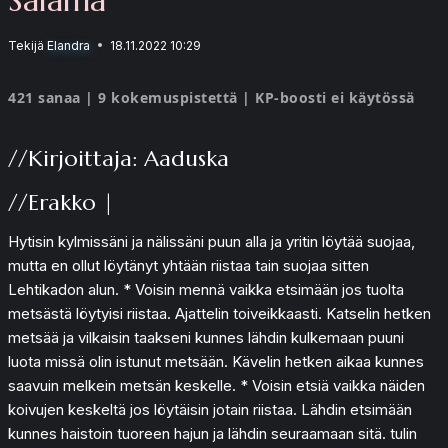
Tekijä
Elandra
18.11.2022 10:29
421 sanaa | 9 kokemuspistettä | KP-boosti ei käytössä
//Kirjoittaja: Aaduska
//Erakko |
Hytisin kylmissäni ja nälissäni puun alla ja yritin löytää suojaa,
mutta en ollut löytänyt yhtään riistaa tain suojaa sitten
Lehtikadon alun. * Voisin mennä vaikka etsimään jos tuolta
metsästä löytyisi riistaa. Ajattelin toiveikkaasti. Katselin hetken
metsää ja vilkaisin taakseni kunnes lähdin kulkemaan puuni
luota missä olin istunut metsään. Kävelin hetken aikaa kunnes
saavuin melkein metsän keskelle. * Voisin etsiä vaikka näiden
koivujen keskeltä jos löytäisin jotain riistaa. Lähdin etsimään
kunnes haistoin tuoreen hajun ja lähdin seuraamaan sitä. tulin