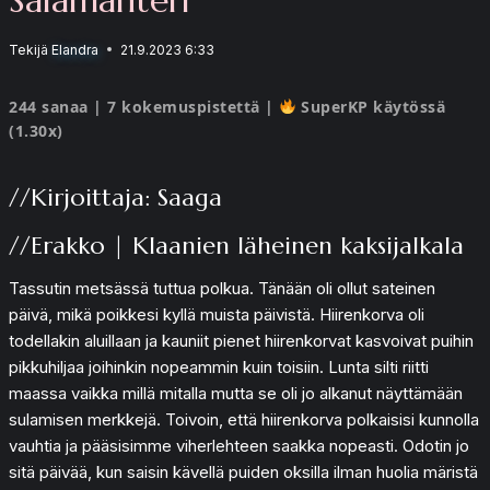
Tekijä
Elandra
21.9.2023 6:33
244 sanaa | 7 kokemuspistettä |
SuperKP käytössä
(1.30x)
//Kirjoittaja: Saaga
//Erakko | Klaanien läheinen kaksijalkala
Tassutin metsässä tuttua polkua. Tänään oli ollut sateinen
päivä, mikä poikkesi kyllä muista päivistä. Hiirenkorva oli
todellakin aluillaan ja kauniit pienet hiirenkorvat kasvoivat puihin
pikkuhiljaa joihinkin nopeammin kuin toisiin. Lunta silti riitti
maassa vaikka millä mitalla mutta se oli jo alkanut näyttämään
sulamisen merkkejä. Toivoin, että hiirenkorva polkaisisi kunnolla
vauhtia ja pääsisimme viherlehteen saakka nopeasti. Odotin jo
sitä päivää, kun saisin kävellä puiden oksilla ilman huolia märistä