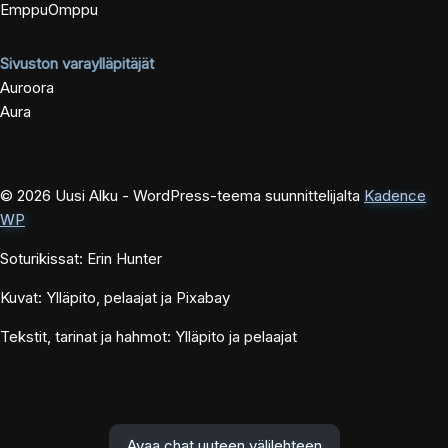
EmppuOmppu
Sivuston varaylläpitäjät
Auroora
Aura
© 2026 Uusi Alku - WordPress-teema suunnittelijalta
Kadence
WP
Soturikissat: Erin Hunter
Kuvat: Ylläpito, pelaajat ja Pixabay
Tekstit, tarinat ja hahmot: Ylläpito ja pelaajat
Avaa chat uuteen välilehteen