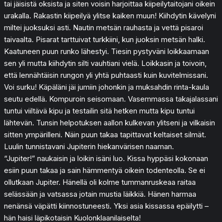
tai jäisistä oksista ja siten voisin harjoittaa kiipeilytaitojani oikein
urakalla. Rakastin kiipeilyä ylitse kaiken muun! Kiihdytin kävelyni
miltei juoksuksi asti. Nautin metsän rauhasta ja vettä pisaroi
taivaalta. Pisarat tarttuivat turkkiini, kun juoksin metsän halki.
Kaatuneen puun runko lähestyi. Tiesin pystyväni loikkaamaan
sen yli mutta kiihdytin silti vauhtiani vielä. Loikkasin ja toivoin,
että lennähtäisin rungon yli yhtä puhtaasti kuin kuvitelmissani.
Voi surku! Käpäläni jäi jumiin johonkin ja muksahdin rinta-kaula
seutu edellä. Kompuroin seisomaan. Vasemmassa takajalassani
tuntui viiltävä kipu ja testailin sitä hetken mutta kipu tuntui
lähtevän. Tunsin helpotuksen aallon kulkevan ylitseni ja vilkaisin
sitten ympärilleni. Näin puun takaa tapittavat keltaiset silmät.
Luulin tunnistavani Jupiterin hiekanvärisen naaman.
“Jupiter!” naukaisin ja loikin isäni luo. Kissa hyppäsi kokonaan
esiin puun takaa ja sain hämmentyä oikein todenteolla. Se ei
ollutkaan Jupiter. Hänellä oli kolme tummanruskeaa raitaa
selässään ja vatsassa jotain mustia läikkiä. Hänen harmaa
nenänsä väpätti kiinnostuneesti. Yksi asia kissassa epäilytti –
hän haisi läpikotaisin Kuolonklaanilaiselta!