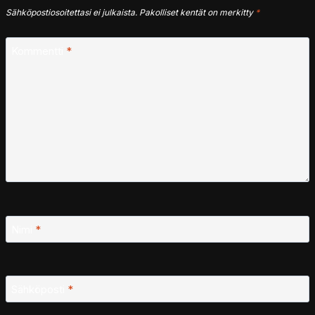
Sähköpostiosoitettasi ei julkaista.
Pakolliset kentät on merkitty
*
Kommentti
*
Nimi
*
Sähköposti
*