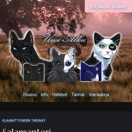
Siirry
Kirjaudu sisään
sisältöön
Etusivu
Info
Hahmot
Tarinat
Vieraskirja
KLAANITTOMIEN TARINAT
Salamanteri