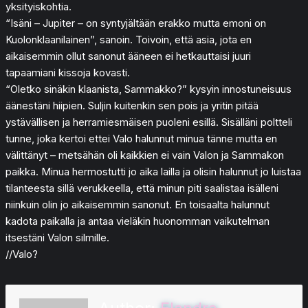
yksityiskohtia.
“Isäni – Jupiter – on syntyjältään erakko mutta emoni on
Kuolonklaanilainen”, sanoin. Toivoin, että asia, jota en
aikaisemmin ollut sanonut ääneen ei hetkauttaisi juuri
tapaamiani kissoja kovasti.
“Oletko sinäkin klaanista, Sammakko?” kysyin innostuneisuus
äänestäni hiipien. Suljin kuitenkin sen pois ja yritin pitää
ystävällisen ja herramiesmäisen puoleni esillä. Sisälläni poltteli
tunne, joka kertoi ettei Valo halunnut minua tänne mutta en
välittänyt – metsähän oli kaikkien ei vain Valon ja Sammakon
paikka. Minua hermostutti jo aika lailla ja olisin halunnut jo luistaa
tilanteesta sillä verukkeella, että minun piti saalistaa isälleni
niinkuin olin jo aikaisemmin sanonut. En toisaalta halunnut
kadota paikalla ja antaa vieläkin huonomman vaikutelman
itsestäni Valon silmille.
//Valo?