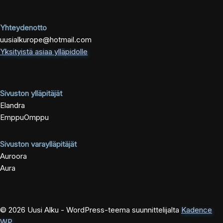
Yhteydenotto
uusialkurope@hotmail.com
Yksityistä asiaa ylläpidolle
Sivuston ylläpitäjät
Elandra
EmppuOmppu
Sivuston varaylläpitäjät
Auroora
Aura
© 2026 Uusi Alku - WordPress-teema suunnittelijalta
Kadence
WP