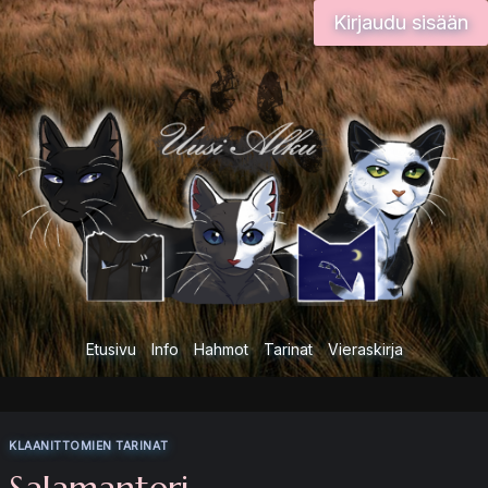
Siirry
Kirjaudu sisään
sisältöön
Etusivu
Info
Hahmot
Tarinat
Vieraskirja
KLAANITTOMIEN TARINAT
Salamanteri