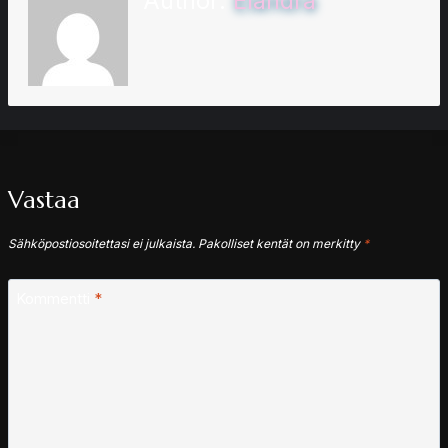
Author:
Elandra
Vastaa
Sähköpostiosoitettasi ei julkaista.
Pakolliset kentät on merkitty
*
Kommentti
*