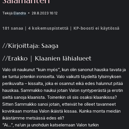
Tekijä
Elandra
28.8.2023 16:12
181 sanaa | 4 kokemuspistettä | KP-boosti ei käytössä
//Kirjoittaja: Saaga
//Erakko | Klaanien lähialueet
Valo oli naukunut “kuin myös”, kun olin sanonut hauska tavata ja
se tuntui jotenkin ironiselta. Valo vaikutti täydeltä tylsimyksen
perikuvalta – kissalta, joka ei osannut eikä edes halunnut pitää
hauskaa. Sammakko naukui jotain Valon syntyperästä ja erotin
sieltä sanoja klaanista. Toinenkin oli siis osaksi klaanikissa?
Sitten Sammakko sanoi jotain, etteivät he olleet tavanneet
kovinkaan montaa Valon ikäistä kissaa. Kuinka monta meidän
ikäistämme metsässä edes eli?
“Ai…”, na’uin ja unohduin katselemaan Valon turkin