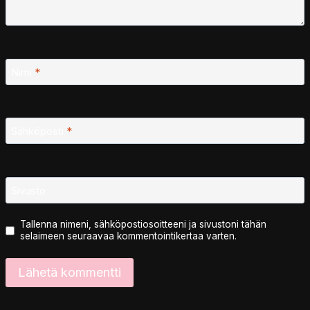
Nimi
*
Sähköposti
*
Sivusto
Tallenna nimeni, sähköpostiosoitteeni ja sivustoni tähän
selaimeen seuraavaa kommentointikertaa varten.