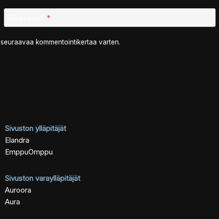
Sähköposti
*
n seuraavaa kommentointikertaa varten.
Sivuston ylläpitäjät
Elandra
EmppuOmppu
Sivuston varaylläpitäjät
Auroora
Aura