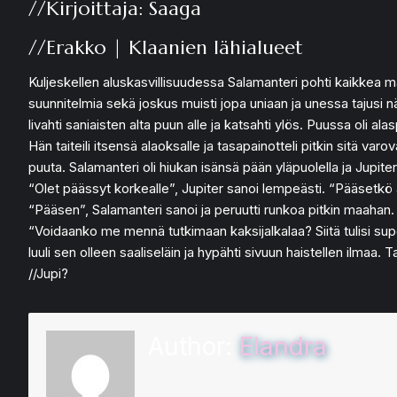
//Kirjoittaja: Saaga
//Erakko | Klaanien lähialueet
Kuljeskellen aluskasvillisuudessa Salamanteri pohti kaikkea maa
suunnitelmia sekä joskus muisti jopa uniaan ja unessa tajusi näk
livahti saniaisten alta puun alle ja katsahti ylös. Puussa oli a
Hän taiteili itsensä alaoksalle ja tasapainotteli pitkin sitä v
puuta. Salamanteri oli hiukan isänsä pään yläpuolella ja Jupit
“Olet päässyt korkealle”, Jupiter sanoi lempeästi. “Pääsetkö
“Pääsen”, Salamanteri sanoi ja peruutti runkoa pitkin maahan.
“Voidaanko me mennä tutkimaan kaksijalkalaa? Siitä tulisi supe
luuli sen olleen saaliseläin ja hypähti sivuun haistellen ilmaa
//Jupi?
Author:
Elandra