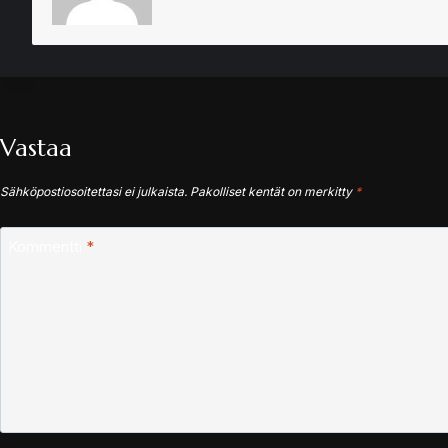
Vastaa
Sähköpostiosoitettasi ei julkaista.
Pakolliset kentät on merkitty
*
Kommentti
*