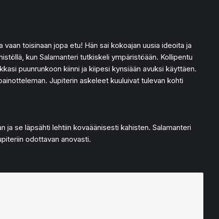
a vaan toisinaan jopa etu! Hän sai kokoajan uusia ideoita ja
histöllä, kun Salamanteri tutkiskeli ympäristöään. Kollipentu
oikkasi puunrunkoon kiinni ja kiipesi kynsiään avuksi käyttäen.
apainotteleman. Jupiterin askeleet kuuluivat tulevan kohti
 ja se läpsähti lehtiin kovaäänisesti kahisten. Salamanteri
upiteriin odottavan anovasti.