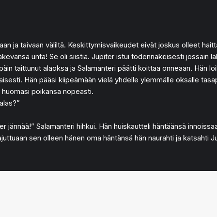
n ja taivaan väliltä. Keskittymisvaikeudet eivät joskus olleet haitt
evänsä unta! Se oli siistiä. Jupiter istui todennäköisesti jossain lä
laspäin taittunut alaoksa ja Salamanteri päätti koittaa onneaan. Hän l
arovaisesti. Hän pääsi kiipeämään vielä yhdelle ylemmälle oksalle tas
er huomasi poikansa nopeasti.
 alas?”
r jännää!” Salamanteri hihkui. Hän huiskautteli häntäänsä innoissaan
. Tajuttuaan sen olleen hänen oma häntänsä hän naurahti ja katsahti J