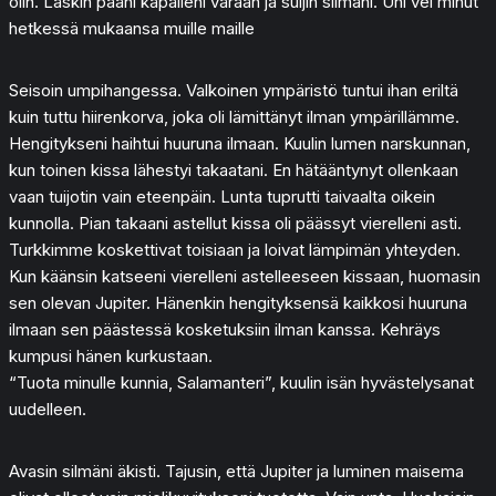
olin. Laskin pääni käpälieni varaan ja suljin silmäni. Uni vei minut
hetkessä mukaansa muille maille
Seisoin umpihangessa. Valkoinen ympäristö tuntui ihan eriltä
kuin tuttu hiirenkorva, joka oli lämittänyt ilman ympärillämme.
Hengitykseni haihtui huuruna ilmaan. Kuulin lumen narskunnan,
kun toinen kissa lähestyi takaatani. En hätääntynyt ollenkaan
vaan tuijotin vain eteenpäin. Lunta tuprutti taivaalta oikein
kunnolla. Pian takaani astellut kissa oli päässyt vierelleni asti.
Turkkimme koskettivat toisiaan ja loivat lämpimän yhteyden.
Kun käänsin katseeni vierelleni astelleeseen kissaan, huomasin
sen olevan Jupiter. Hänenkin hengityksensä kaikkosi huuruna
ilmaan sen päästessä kosketuksiin ilman kanssa. Kehräys
kumpusi hänen kurkustaan.
“Tuota minulle kunnia, Salamanteri”, kuulin isän hyvästelysanat
uudelleen.
Avasin silmäni äkisti. Tajusin, että Jupiter ja luminen maisema