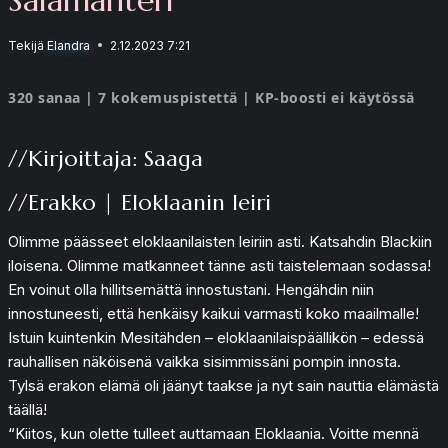
Tekijä
Elandra
2.12.2023 7:21
320 sanaa | 7 kokemuspistettä | KP-boosti ei käytössä
//Kirjoittaja: Saaga
//Erakko | Eloklaanin leiri
Olimme päässeet eloklaanilaisten leiriin asti. Katsahdin Blackiin
iloisena. Olimme matkanneet tänne asti taistelemaan sodassa!
En voinut olla hillitsemättä innostustani. Hengähdin niin
innostuneesti, että henkäisy kaikui varmasti koko maailmalle!
Istuin kuintenkin Mesitähden – eloklaanilaispäällikön – edessä
rauhallisen näköisenä vaikka sisimmissäni pompin innosta.
Tylsä erakon elämä oli jäänyt taakse ja nyt sain nauttia elämästä
täällä!
“Kiitos, kun olette tulleet auttamaan Eloklaania. Voitte mennä