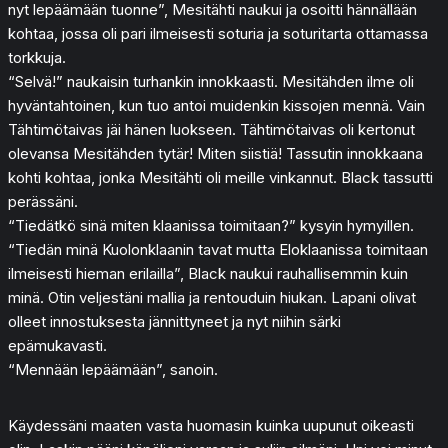
nyt lepäämään tuonne”, Mesitähti naukui ja osoitti hännällään
kohtaa, jossa oli pari ilmeisesti soturia ja soturitarta ottamassa
torkkuja.
“Selvä!” naukaisin turhankin innokkaasti. Mesitähden ilme oli
hyväntahtoinen, kun tuo antoi muidenkin kissojen mennä. Vain
Tähtimötaivas jäi hänen luokseen. Tähtimötaivas oli kertonut
olevansa Mesitähden tytär! Miten siistiä! Tassutin innokkaana
kohti kohtaa, jonka Mesitähti oli meille vinkannut. Black tassutti
perässäni.
“Tiedätkö sinä miten klaanissa toimitaan?” kysyin hymyillen.
“Tiedän minä Kuolonklaanin tavat mutta Eloklaanissa toimitaan
ilmeisesti hieman erilailla”, Black naukui rauhallisemmin kuin
minä. Otin veljestäni mallia ja rentouduin hiukan. Lapani olivat
olleet innostuksesta jännittyneet ja nyt niihin särki
epämukavasti.
“Mennään lepäämään”, sanoin.
Käydessäni maaten vasta huomasin kuinka uupunut oikeasti