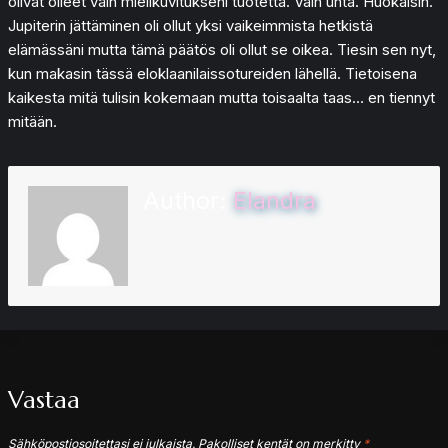
olivat olleet vain mielikuvitukseni tuotetta. Vain unta. Huokaisin.
Jupiterin jättäminen oli ollut yksi vaikeimmista hetkistä
elämässäni mutta tämä päätös oli ollut se oikea. Tiesin sen nyt,
kun makasin tässä eloklaanilaissotureiden lähellä. Tietoisena
kaikesta mitä tulisin kokemaan mutta toisaalta taas… en tiennyt
mitään.
Author:
Elandra
Vastaa
Sähköpostiosoitettasi ei julkaista.
Pakolliset kentät on merkitty
*