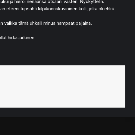
ukui ja hieroi nenäänsä otsaani vasten. Nyökyttelin.
ian eteeni tupsahti kilpikonnakuvioinen kolli, joka oli ehkä
ään vaikka tämä uhkaili minua hampaat paljaina.
llut hidasjärkinen.