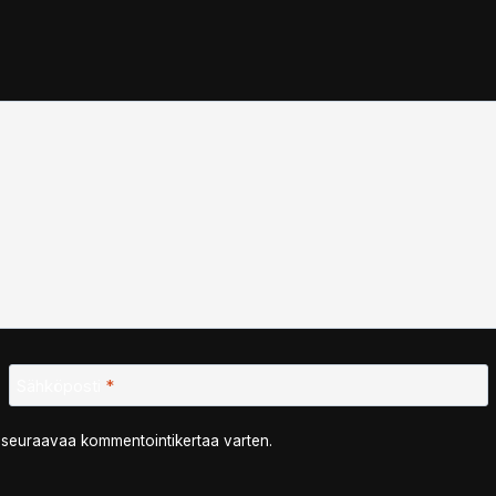
Sähköposti
*
n seuraavaa kommentointikertaa varten.