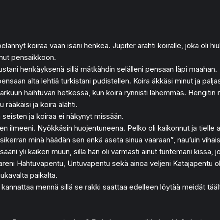
pelännyt koiraa vaan isäni henkeä. Jupiter ärähti koiralle, joka oli 
inut pensaikkoon.
suustani henkäyksenä sillä mätkähdin selälleni pensaan läpi maahan.
ensaan alta lehtiä turkistani pudistellen. Koira äkkäsi minut ja pa
 karkuun haihtuvan hetkessä, kun koira rynnisti lähemmäs. Hengitin r
ääkäisi ja koira älähti.
an seisten ja koiraa ei näkynyt missään.
en ilmeeni. Nyökkäsin huojentuneena. Pelko oli kaikonnut ja tielle 
 Ensikerran minä häädän sen enkä aseta sinua vaaraan”, nau’uin vihaise
n isääni yli kaiken muun, sillä hän oli varmasti ainut tuntemani kissa,
a sisareni Hahtuvapentu, Untuvapentu sekä ainoa veljeni Katajapentu 
ukavalta paikalta.
kannattaa mennä sillä se rakki saattaa edelleen löytää meidät täältä”