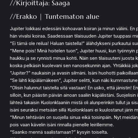
//Kirjoittaja: Saaga
//Erakko | Tuntematon alue
Jupiter loikkasi edessäni kohoavan koiran ja minun väliini. En 
hän vivalsi koiraa. Saadessaan tilaisuuden Jupiter tuuppasi m
“Ei tämä ole reilua! Haluan taistella!” älähdykseni purkautui 
“Mene pois! Minä hoitelen tuon”, Jupiter huusi, kun työnnyin p
haukku ja se rynnisti minua kohti. Näin sen tilaisuuteni juosta
koska pelkäsin kuolevani sen nanosekunnin ajan. Yhtäkkiä joku r
“Jupiter?” naukaisin ja avasin silmäni. Isäni huohotti paikoilla
“Se lähti käpälämäkeen”, Jupiter selitti, kun näki kummastune
“Olisin halunnut taistella sitä vastaan! En usko, että jänistin!
silloin, kun päästin päivän ainoan saaliin käpälistäni. Suojelisi
lähteä takaisin Kuolonklaaniin mistä oli alunperinkin tullut j
isäni seuraksi metsään sillä Kuolonklaani ei kuulostanut järin m
“Minun tehtäväni on suojella sinua eikä toisinpäin. Nyt meidän 
pois vaan kävelin isäni rinnalla pienelle leirillemme.
“Saanko mennä saalistamaan?” kysyin toiselta.