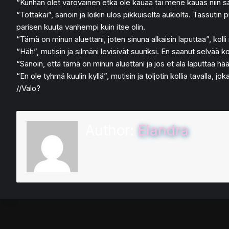
“Kunhan olet varovainen etkä ole kauaa tai mene kauas niin sa
“Tottakai”, sanoin ja loikin ulos pikkuiselta aukiolta. Tassutin 
parisen kuuta vanhempi kuin itse olin.
“Tämä on minun aluettani, joten sinuna alkaisin laputtaa”, koll
“Häh”, mutisin ja silmäni levisivät suuriksi. En saanut selvää ko
“Sanoin, että tämä on minun aluettani ja jos et ala laputtaa hääd
“En ole tyhmä kuulin kyllä”, mutisin ja toljotin kollia tavalla, jo
//Valo?
Author:
Elandra