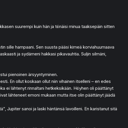
hiukkasen suurempi kuin hän ja tönäisi minua taaksepäin sitten
ljastin sille hampaani. Sen suusta pääsi kimeä korviahuumaava
askaasti ja sydämeni hakkasi pikavauhtia. Suljin silmäni,
astui pienoinen ärsyyntyminen.
sti. En ollut koskaan ollut niin vihainen itselleni – en edes
 joka ei lähtenyt rinnaltani hetkeksikään. Höyhen oli päättänyt
olivat lähteneet emoni mukaan mutta itse olin päättänyt jäädä
, Jupiter sanoi ja laski häntänsä lavoilleni. En karistanut sitä