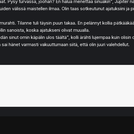
at. Pysy turvassa, joohan? En halua menettää sinuakin”, Jupiter na
puiden välissä maistellen ilmaa. Olin taas sotkeutunut ajatuksiini ja p
i murahti. Tilanne tuli täysin puun takaa. En pelännyt kollia pätkääk
llin sanoista, koska ajatukseni olivat muualla.
än sinut omin käpälin ulos täältä”, kolli ärähti lujempaa kuin olisin o
ka sai hänet varmasti vakuuttumaan siitä, että olin juuri valehdellut.