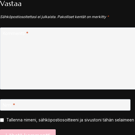
Vastaa
Sähköpostiosoitettasi ei julkaista.
Pakolliset kentät on merkitty
*
Kommentti
*
Nimi
*
Tallenna nimeni, sähköpostiosoitteeni ja sivustoni tähän selaimee