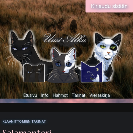
Siirry
Kirjaudu sisään
sisältöön
Etusivu
Info
Hahmot
Tarinat
Vieraskirja
KLAANITTOMIEN TARINAT
Salamanteri