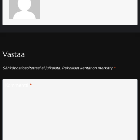
Vastaa
Sähköpostiosoitettasi ei julkaista.
Pakolliset kentät on merkitty
*
Kommentti
*