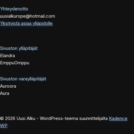
Yhteydenotto
uusialkurope@hotmail.com
Yksityistä asiaa ylläpidolle
Sivuston ylläpitäjät
Elandra
EmppuOmppu
Sivuston varaylläpitäjät
Auroora
Aura
© 2026 Uusi Alku - WordPress-teema suunnittelijalta
Kadence
WP