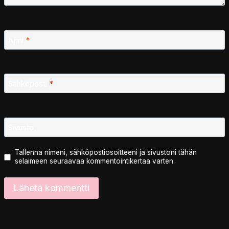
Nimi
*
Sähköposti
*
Sivusto
Tallenna nimeni, sähköpostiosoitteeni ja sivustoni tähän
selaimeen seuraavaa kommentointikertaa varten.