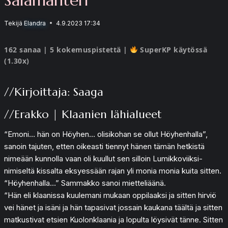
Tekijä
Elandra
4.9.2023 17:34
162 sanaa | 5 kokemuspistettä |
SuperKP käytössä
(1.30x)
//Kirjoittaja: Saaga
//Erakko | Klaanien lähialueet
“Emoni… hän on Höyhen… olisikohan se ollut Höyhenhalla”,
sanoin tajuten, etten oikeasti tiennyt hänen tämän hetkistä
nimeään kunnolla vaan oli kuullut sen silloin Lumikkoviiksi-
nimiseltä kissalta eksyessään rajan yli monia monia kuita sitten.
“Höyhenhalla…” Sammakko sanoi mietteliäänä.
“Hän eli klaanissa kuulemani mukaan oppilaaksi ja sitten hirviö
vei hänet ja isäni ja hän tapasivat jossain kaukana täältä ja sitten
matkustivat etsien Kuolonklaania ja lopulta löysivät tänne. Sitten