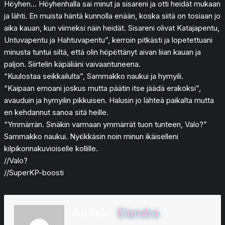
Höyhen… Höyhenhalla sai minut ja sisareni ja otti heidät mukaan
ja lähti. En muista häntä kunnolla enään, koska siitä on tosiaan jo
aika kauan, kun viimeksi näin heidät. Sisareni olivat Katajapentu,
Untuvapentu ja Hahtuvapentu”, kerroin pitkästi ja lopetettuani
minusta tuntui siltä, että olin höpöttänyt aivan liian kauan ja
paljon. Siirtelin käpäliäni vaivaantuneena.
“Kuulostaa seikkailulta”, Sammakko naukui ja hymyili.
“Kaipaan emoani joskus mutta päätin itse jäädä erakoksi”,
avauduin ja hymyilin pikkuisen. Halusin jo lähteä paikalta mutta
en kehdannut sanoa sitä heille.
“Ymmärrän. Sinäkin varmaan ymmärrät tuon tunteen, Valo?”
Sammakko naukui. Nyökkäsin noin minun ikäiselleni
kilpikonnakuvioiselle kollille.
//Valo?
//SuperKP-boosti
Author:
Elandra