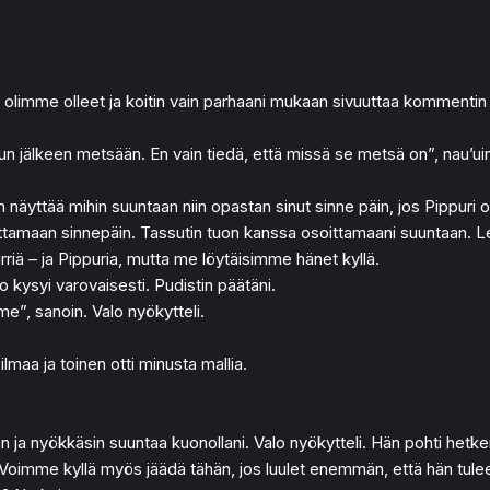
 olimme olleet ja koitin vain parhaani mukaan sivuuttaa kommentin 
een metsään. En vain tiedä, että missä se metsä on”, nau’uin epä
näyttää mihin suuntaan niin opastan sinut sinne päin, jos Pippuri olis
assuttamaan sinnepäin. Tassutin tuon kanssa osoittamaani suuntaan. 
Mirriä – ja Pippuria, mutta me löytäisimme hänet kyllä.
kysyi varovaisesti. Pudistin päätäni.
”, sanoin. Valo nyökytteli.
maa ja toinen otti minusta mallia.
a nyökkäsin suuntaa kuonollani. Valo nyökytteli. Hän pohti hetken 
Voimme kyllä myös jäädä tähän, jos luulet enemmän, että hän tulee