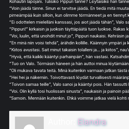
Kohautin lapojani. Tulisiko Pippuri tänne? Löytäisikö hän tänn
“Voin jäädä tänne. Sinun ei tarvitse jäädä. En tiedä mitä muuta
pimeämpää kuin silloin, kun olimme törmänneet ja en tiennyt ku
“Ei odottelen mielelläni kanssasi, jos aiot jäädä tähän”, Valo sa
“Pippuri!” kirkaisin ja juoksin täyttäpäätä tuon luokse. Rakas k
“Voi, luulin, että unohdit minut jo”, Pippuri naukaisi. Kehräsin ja
“En minä niin voisi tehdä”, ärähdin kollille. Käännyin ympäri ja
“Kiitos avustasi. Sait minut takaisin tolalleni ja… ja kiitos”, 
“Hyvä, että kaikki kääntyi parhainpäin”, hän vastasi. Katsahdin
“Tuo on Valo. Törmäsin häneen ja hän auttoi minua löytämään 
“Oli mukava tavata teitä. Minä kuitenkin varmaan jatkan tästä 
“Hei hei ja näkemiin. Toivottavasti löydät turvallisesti määränp
“Toivon samaa teille”, Valo sanoi ja kääntyi pois. Hän tassut
“Voi. Olin kyllä tosi huolissani sinusta”, naukaisin ja painoin p
“Samoin. Mennään kuitenkin. Ehkä voimme jatkaa vielä kohti m
Author:
Elandra