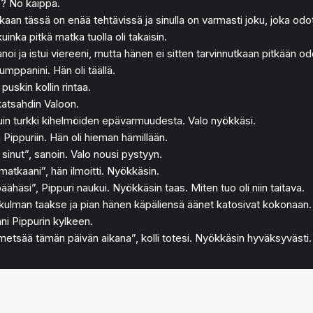
e? No kaippa.
kaan tässä on enää tehtävissä ja sinulla on varmasti joku, joka odot
inka pitkä matka tuolla oli takaisin.
noi ja istui viereeni, mutta hänen ei sitten tarvinnutkaan pitkään odo
umppanini. Hän oli täällä.
 puskin kollin rintaa.
 katsahdin Valoon.
nau’uin turkki kihelmöiden epävarmuudesta. Valo nyökkäsi.
 Pippuriin. Hän oli hieman hämillään.
sinut”, sanoin. Valo nousi pystyyn.
matkaani”, hän ilmoitti. Nyökkäsin.
äähäsi”, Pippuri naukui. Nyökkäsin taas. Miten tuo oli niin taitava.
ti kulman taakse ja pian hänen käpäliensä äänet katosivat kokonaan.
ääni Pippurin kylkeen.
etsää tämän päivän aikana”, kolli totesi. Nyökkäsin hyväksyvästi.