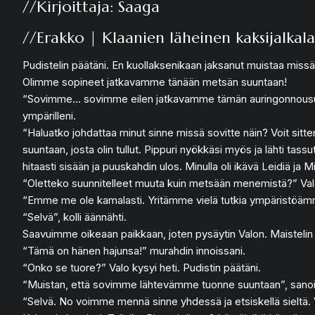
//Kirjoittaja: Saaga
//Erakko | Klaanien läheinen kaksijalkala
Pudistelin päätäni. En kuollaksenikaan jaksanut muistaa missä
Olimme sopineet jatkavamme tänään metsän suuntaan!
“Sovimme… sovimme eilen jatkavamme tämän auringonnousun jälk
ympärilleni.
“Haluatko johdattaa minut sinne missä sovitte näin? Voit sitten 
suuntaan, josta olin tullut. Pippuri nyökkäsi myös ja lähti t
hitaasti sisään ja puuskahdin ulos. Minulla oli ikävä Leidiä ja 
“Oletteko suunnitelleet muuta kuin metsään menemistä?” Valo 
“Emme me ole kamalasti. Yritämme vielä tutkia ympäristöämme
“Selvä”, kolli äännähti.
Saavuimme oikeaan paikkaan, joten pysäytin Valon. Maistelin il
“Tämä on hänen hajunsa!” murahdin innoissani.
“Onko se tuore?” Valo kysyi heti. Pudistin päätäni.
“Muistan, että sovimme lähtevämme tuonne suuntaan”, sanoin j
“Selvä. No voimme mennä sinne yhdessä ja etsiskellä sieltä. 