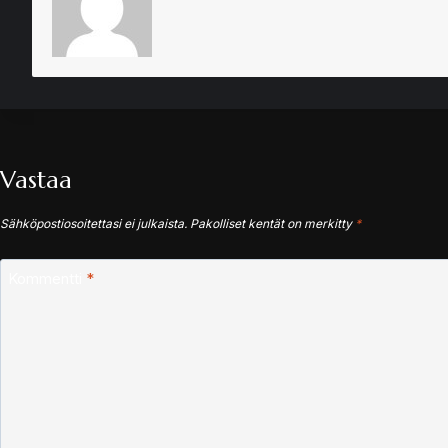
Vastaa
Sähköpostiosoitettasi ei julkaista.
Pakolliset kentät on merkitty
*
Kommentti
*