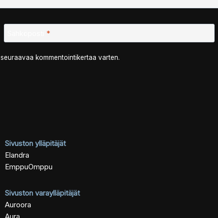
Sähköposti
*
n seuraavaa kommentointikertaa varten.
Sivuston ylläpitäjät
Elandra
EmppuOmppu
Sivuston varaylläpitäjät
Auroora
Aura