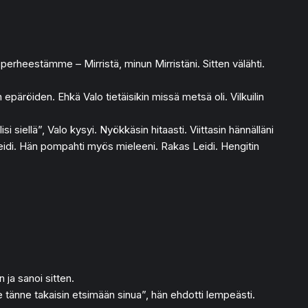
perheestämme – Mirristä, minun Mirristäni. Sitten välähti.
röiden. Ehkä Valo tietäisikin missä metsä oli. Vilkuilin
i siellä”, Valo kysyi. Nyökkäsin hitaasti. Viittasin hännälläni
Leidi. Hän pompahti myös mieleeni. Rakas Leidi. Hengitin
ja sanoi sitten.
 tänne takaisin etsimään sinua”, hän ehdotti lempeästi.