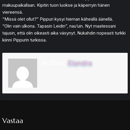
makuupaikallaan. Kipitin tuon luokse ja käperryin hänen
viereensä.
“Missä olet ollut?” Pippuri kysyi hieman käheällä äänellä.
“Olin vain ulkona. Tapasin Leidin”, nau’uin. Nyt maatessani
tajusin, että olin oikeasti aika väsynyt. Nukahdin nopeasti turkki
kiinni Pippurin turkissa.
Author:
Elandra
Vastaa