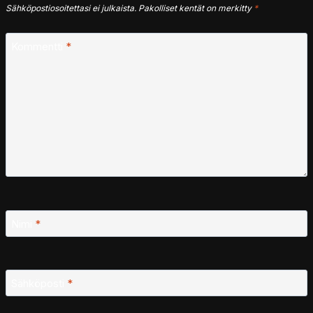
Sähköpostiosoitettasi ei julkaista.
Pakolliset kentät on merkitty
*
Kommentti
*
Nimi
*
Sähköposti
*