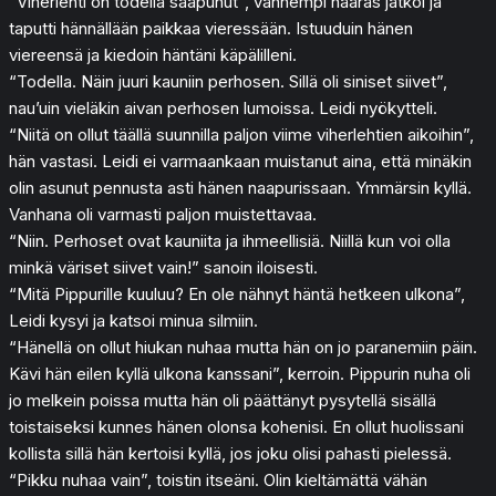
“Viherlehti on todella saapunut”, vanhempi naaras jatkoi ja
taputti hännällään paikkaa vieressään. Istuuduin hänen
viereensä ja kiedoin häntäni käpälilleni.
“Todella. Näin juuri kauniin perhosen. Sillä oli siniset siivet”,
nau’uin vieläkin aivan perhosen lumoissa. Leidi nyökytteli.
“Niitä on ollut täällä suunnilla paljon viime viherlehtien aikoihin”,
hän vastasi. Leidi ei varmaankaan muistanut aina, että minäkin
olin asunut pennusta asti hänen naapurissaan. Ymmärsin kyllä.
Vanhana oli varmasti paljon muistettavaa.
“Niin. Perhoset ovat kauniita ja ihmeellisiä. Niillä kun voi olla
minkä väriset siivet vain!” sanoin iloisesti.
“Mitä Pippurille kuuluu? En ole nähnyt häntä hetkeen ulkona”,
Leidi kysyi ja katsoi minua silmiin.
“Hänellä on ollut hiukan nuhaa mutta hän on jo paranemiin päin.
Kävi hän eilen kyllä ulkona kanssani”, kerroin. Pippurin nuha oli
jo melkein poissa mutta hän oli päättänyt pysytellä sisällä
toistaiseksi kunnes hänen olonsa kohenisi. En ollut huolissani
kollista sillä hän kertoisi kyllä, jos joku olisi pahasti pielessä.
“Pikku nuhaa vain”, toistin itseäni. Olin kieltämättä vähän