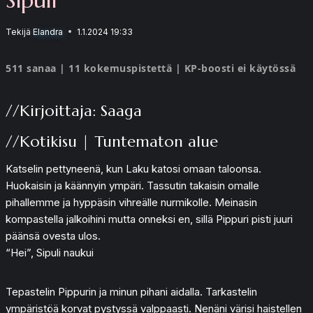
Tekijä
Elandra
1.1.2024 19:33
511 sanaa | 11 kokemuspistettä | KP-boosti ei käytössä
//Kirjoittaja: Saaga
//Kotikisu | Tuntematon alue
Katselin pettyneenä, kun Laku katosi omaan taloonsa.
Huokaisin ja käännyin ympäri. Tassutin takaisin omalle
pihallemme ja hyppäsin vihreälle nurmikolle. Meinasin
kompastella jalkoihini mutta onneksi en, sillä Pippuri pisti juuri
päänsä ovesta ulos.
“Hei”, Sipuli naukui
Tepastelin Pippurin ja minun pihani aidalla. Tarkastelin
ympäristöä korvat pystyssä valppaasti. Nenäni värisi haistellen