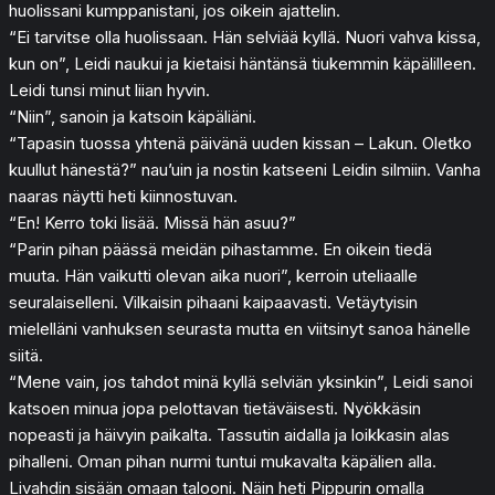
huolissani kumppanistani, jos oikein ajattelin.
“Ei tarvitse olla huolissaan. Hän selviää kyllä. Nuori vahva kissa,
kun on”, Leidi naukui ja kietaisi häntänsä tiukemmin käpälilleen.
Leidi tunsi minut liian hyvin.
“Niin”, sanoin ja katsoin käpäliäni.
“Tapasin tuossa yhtenä päivänä uuden kissan – Lakun. Oletko
kuullut hänestä?” nau’uin ja nostin katseeni Leidin silmiin. Vanha
naaras näytti heti kiinnostuvan.
“En! Kerro toki lisää. Missä hän asuu?”
“Parin pihan päässä meidän pihastamme. En oikein tiedä
muuta. Hän vaikutti olevan aika nuori”, kerroin uteliaalle
seuralaiselleni. Vilkaisin pihaani kaipaavasti. Vetäytyisin
mielelläni vanhuksen seurasta mutta en viitsinyt sanoa hänelle
siitä.
“Mene vain, jos tahdot minä kyllä selviän yksinkin”, Leidi sanoi
katsoen minua jopa pelottavan tietäväisesti. Nyökkäsin
nopeasti ja häivyin paikalta. Tassutin aidalla ja loikkasin alas
pihalleni. Oman pihan nurmi tuntui mukavalta käpälien alla.
Livahdin sisään omaan talooni. Näin heti Pippurin omalla