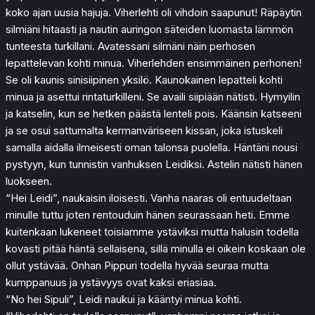
koko ajan uusia hajuja. Viherlehti oli vihdoin saapunut! Räpäytin
silmiäni hitaasti ja nautin auringon säteiden luomasta lämmön
tunteesta turkillani. Avatessani silmäni näin perhosen
lepattelevan kohti minua. Viherlehden ensimmäinen perhonen!
Se oli kaunis sinisiipinen yksilö. Kaunokainen lepatteli kohti
minua ja asettui rintaturkilleni. Se availi siipiään nätisti. Hymyilin
ja katselin, kun se hetken päästä lenteli pois. Käänsin katseeni
ja se osui sattumalta kermanväriseen kissan, joka istuskeli
samalla aidalla ilmeisesti oman talonsa puolella. Häntäni nousi
pystyyn, kun tunnistin vanhuksen Leidiksi. Astelin nätisti hänen
luokseen.
“Hei Leidi”, naukaisin iloisesti. Vanha naaras oli entuudeltaan
minulle tuttu joten rentouduin hänen seurassaan heti. Emme
kuitenkaan lukeneet toisiamme ystäviksi mutta halusin todella
kovasti pitää häntä sellaisena, sillä minulla ei oikein koskaan ole
ollut ystävää. Onhan Pippuri todella hyvää seuraa mutta
kumppanuus ja ystävyys ovat kaksi eriasiaa.
“No hei Sipuli”, Leidi naukui ja kääntyi minua kohti.