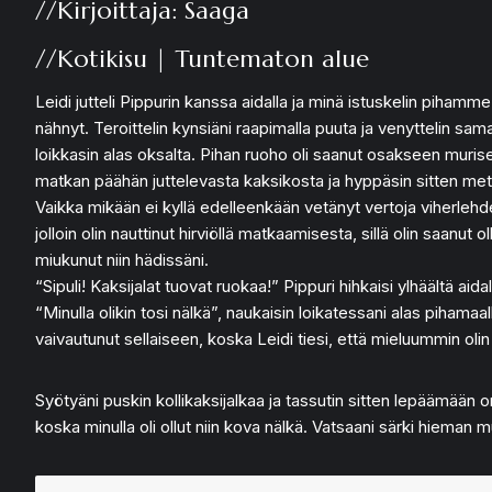
//Kirjoittaja: Saaga
//Kotikisu | Tuntematon alue
Leidi jutteli Pippurin kanssa aidalla ja minä istuskelin pihamme
nähnyt. Teroittelin kynsiäni raapimalla puuta ja venyttelin sam
loikkasin alas oksalta. Pihan ruoho oli saanut osakseen muriseva
matkan päähän juttelevasta kaksikosta ja hyppäsin sitten met
Vaikka mikään ei kyllä edelleenkään vetänyt vertoja viherlehden
jolloin olin nauttinut hirviöllä matkaamisesta, sillä olin saanut
miukunut niin hädissäni.
“Sipuli! Kaksijalat tuovat ruokaa!” Pippuri hihkaisi ylhäältä aidal
“Minulla olikin tosi nälkä”, naukaisin loikatessani alas pihamaa
vaivautunut sellaiseen, koska Leidi tiesi, että mieluummin olin 
Syötyäni puskin kollikaksijalkaa ja tassutin sitten lepäämään oma
koska minulla oli ollut niin kova nälkä. Vatsaani särki hieman 