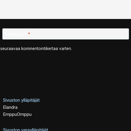
Sähköposti
*
n seuraavaa kommentointikertaa varten.
Sivuston ylläpitäjät
Elandra
EmppuOmppu
Sivuston varaylläpitäjät