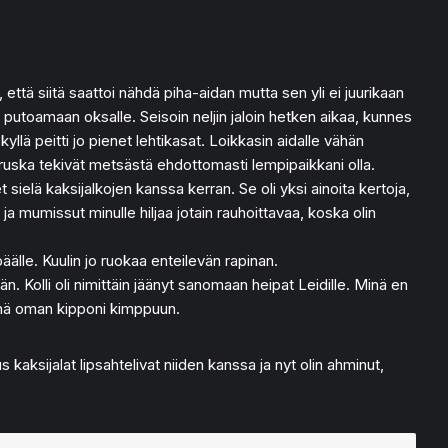
 että siitä saattoi nähdä piha-aidan mutta sen yli ei juurikaan
i putoamaan oksalle. Seisoin neljin jaloin hetken aikaa, kunnes
yllä peitti jo pienet lehtikasat. Loikkasin aidalle vähän
ruska tekivät metsästä ehdottomasti lempipaikkani olla.
sielä kaksijalkojen kanssa kerran. Se oli yksi ainoita kertoja,
a ja mumissut minulle hiljaa jotain rauhoittavaa, koska olin
 päälle. Kuulin jo ruokaa enteilevän rapinan.
än. Kolli oli nimittäin jäänyt sanomaan heipat Leidille. Minä en
isenä oman kipponi kimppuun.
 kaksijalat lipsahtelivat niiden kanssa ja nyt olin ahminut,