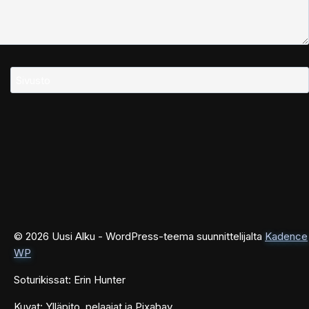
Sivusto
© 2026 Uusi Alku - WordPress-teema suunnittelijalta
Kadence
WP
Soturikissat: Erin Hunter
Kuvat: Ylläpito, pelaajat ja Pixabay