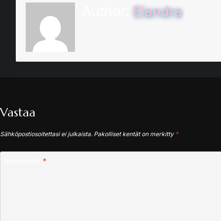
Author:
Elandra
Vastaa
Sähköpostiosoitettasi ei julkaista.
Pakolliset kentät on merkitty
*
Kommentti
*