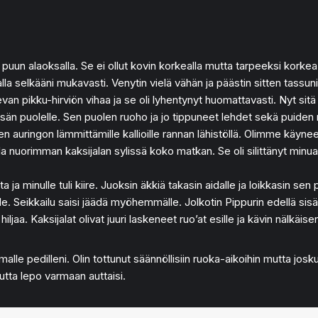
 puun alaoksalla. Se ei ollut kovin korkealla mutta tarpeeksi korkea,
alla selkääni mukavasti. Venytin vielä vähän ja päästin sitten tassun
n pikku-hirviön vihaa ja se oli lyhentynyt huomattavasti. Nyt sitä k
sän puolelle. Sen puolen ruoho ja jo tippuneet lehdet sekä puiden 
 auringon lämmittämille kallioille rannan lähistöllä. Olimme käyneet 
 olla nuorimman kaksijalan sylissä koko matkan. Se oli silittänyt minu
ta ja minulle tuli kiire. Juoksin äkkiä takasin aidalle ja loikkasin sen
lle. Seikkailu saisi jäädä myöhemmälle. Jolkotin Pippurin edellä sisä
hiljaa. Kaksijalat olivat juuri laskeneet ruo’at esille ja kävin nälkä
lle pedilleni. Olin tottunut säännöllisiin ruoka-aikoihin mutta joskus
mutta lepo varmaan auttaisi.