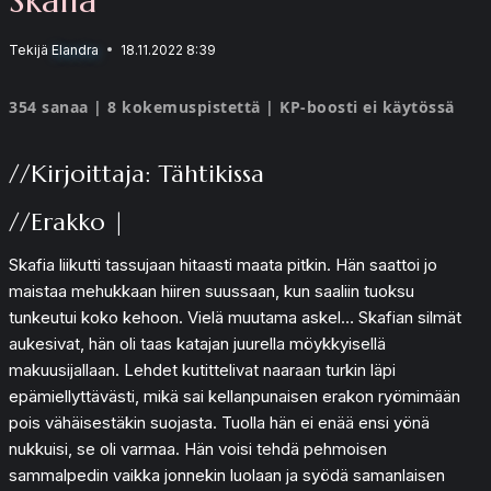
Tekijä
Elandra
18.11.2022 8:39
354 sanaa | 8 kokemuspistettä | KP-boosti ei käytössä
//Kirjoittaja: Tähtikissa
//Erakko |
Skafia liikutti tassujaan hitaasti maata pitkin. Hän saattoi jo
maistaa mehukkaan hiiren suussaan, kun saaliin tuoksu
tunkeutui koko kehoon. Vielä muutama askel… Skafian silmät
aukesivat, hän oli taas katajan juurella möykkyisellä
makuusijallaan. Lehdet kutittelivat naaraan turkin läpi
epämiellyttävästi, mikä sai kellanpunaisen erakon ryömimään
pois vähäisestäkin suojasta. Tuolla hän ei enää ensi yönä
nukkuisi, se oli varmaa. Hän voisi tehdä pehmoisen
sammalpedin vaikka jonnekin luolaan ja syödä samanlaisen