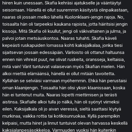
hiiren kuin unessaan. Skafia kehräsi ajatukselle ja vääntäytyi
seisomaan. Hänellä ei ollut suuremmin käsitystä olinpaikastaan,
naaras oli jossain melko lähellä Kuolonklaani-jengin rajoja. No,
toisaalta hän oli tarpeeksi kaukana rajoista, jotta häiritsisi jengin
kissoja. Mitä Skafia oli kuullut, jengi oli väkivaltainen ja julma, ja
palvoi jotain metsäuskontoa. Naaras tuhahti. Skafia käveli
kepeästi ruskapuiden lomassa kohti kaksijalkalaa, jonka tiesi
sijaitsevan jossain edessäpäin. Väriloisto oli ottanut haltuunsa
ennen niin vihreät puut, ne olivat ruskeita, oransseja, keltaisia,
mitä vain! Värit tuntuivat valaisevan myös Skafian mielen. Hän
alkoi miettiä elämäänsä, hänellä ei ollut mitään tavoitetta.
Kyllähän se selviäisi varmaan myöhemmin. Ehkä hän perustaisi
oman klaanijengin. Toisaalta hän olisi yksin klaanissaan, koska
hän ei tuntenut muita. Naaras lopetti miettimisen ja terästi
aistinsa. Skafialle alkoi tulla jo nälkä, hän oli syönyt viimeksi
eilen. Kaksijalkala oli jo aivan vieressä, sieltä saattaisi löytyä
murkinaa, vaikka rottia tai kotikisunruokaa. Kyllä parempikin
kelpaisi, mutta hiiret ja linnut tuntuivat olevan harvassa keskellä
kaksijalanpesäsokkeloa. Varmuuden vuoksi hän kuitenkin