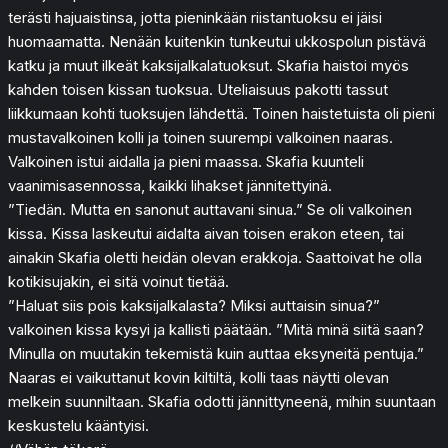
terästi hajuaistinsa, jotta pieninkään riistantuoksu ei jäisi
huomaamatta. Nenään kuitenkin tunkeutui ukkospolun pistävä
katku ja muut ilkeät kaksijalkalatuoksut. Skafia haistoi myös
kahden toisen kissan tuoksua. Uteliaisuus pakotti tassut
liikkumaan kohti tuoksujen lähdettä. Toinen haistetuista oli pieni
mustavalkoinen kolli ja toinen suurempi valkoinen naaras.
Valkoinen istui aidalla ja pieni maassa. Skafia kuunteli
vaanimisasennossa, kaikki lihakset jännitettyinä.
”Tiedän. Mutta en sanonut auttavani sinua.” Se oli valkoinen
kissa. Kissa laskeutui aidalta aivan toisen erakon eteen, tai
ainakin Skafia oletti heidän olevan erakkoja. Saattoivat he olla
kotikisujakin, ei sitä voinut tietää.
”Haluat siis pois kaksijalkalasta? Miksi auttaisin sinua?”
valkoinen kissa kysyi ja kallisti päätään. ”Mitä minä siitä saan?
Minulla on muutakin tekemistä kuin auttaa eksyneitä pentuja.”
Naaras ei vaikuttanut kovin kiltiltä, kolli taas näytti olevan
melkein suunniltaan. Skafia odotti jännittyneenä, mihin suuntaan
keskustelu kääntyisi.