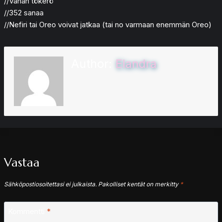
//Vähän tökerö
//352 sanaa
//Nefiri tai Oreo voivat jatkaa (tai no varmaan enemmän Oreo)
Author:
Elandra
Vastaa
Sähköpostiosoitettasi ei julkaista.
Pakolliset kentät on merkitty
*
Kommentti
*