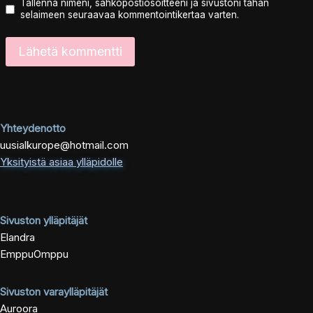
Tallenna nimeni, sähköpostiosoitteeni ja sivustoni tähän
selaimeen seuraavaa kommentointikertaa varten.
Yhteydenotto
uusialkurope@hotmail.com
Yksityistä asiaa ylläpidolle
Sivuston ylläpitäjät
Elandra
EmppuOmppu
Sivuston varaylläpitäjät
Auroora