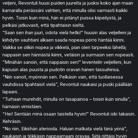
veljeni, Revontuli huusi puiden juurelta ja juoksi koko ajan maan
kamaralla perässäni vahtien, että minulla olisi varmasti kaikki
hyvin. Toisin kuin minä, hän ei pitänyt puissa kiipeilystä, ja
pelkäsi jatkuvasti, että tipahtaisin sieltä.
“Saan sen ihan juuri, odota vielä hetki!” huusin alas veljelleni ja
kiihdytin vauhtiani alkaen saada nopeaa pörrö häntää kiinni.
Vaikka se olikin nopea ja vikkelä, pian olen tarpeeksi lähellä;
nappasin sen hännästä kiinni, vetäisin ja surmasin sen nopeasti.
“Minähän sanoin, että nappaisin sen!” leventelin veljelleni, kun
kapusin alas puusta ja pudotin oravan hänen tassuihinsa.
“Niin sanoit, myönnän sen. Pelkäsin vain, että tuollaisessa
vauhdissa tipahtaisit vielä”, Revontuli naukaisi ja puski päällään
lapaani.
“Turhaan murehdit, minulla on tasapainoa – toisin kuin sinulla”,
härnäsin virnistäen.
“Hei! Sentään minä osaan taistella hyvin!” Revontuli iski takaisin.
Kehräsin.
“No niin. Eiköhän aterioida. Haluan matkata vielä tänä yönä”,
naukaisin ja tökkäsin nappaamaani oravaa. Siitä riittäisi hyvin