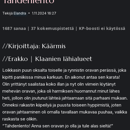
Tekijä
Elandra
1.11.2024 16:27
1687 sanaa | 37 kokemuspistettä | KP-boosti ei käytössä
//Kirjoittaja: Käärmis
//Erakko | Klaanien lähialueet
Loikkasin puun oksalta toiselle ja rynnistin oravan perässä, joka
kipitti paniikissa minua karkuun. En aikonut antaa sen karata!
Olin yrittänyt saalistaa koko illan ja nyt olin viimein löytänyt
mehevän oravan, joka oli harmikseni huomannut minut lähes
heti, jolloin olin joutunut lähteä jahtaamaan sitä parhaani mukaan.
Onneksi rakastin kiipeilyä ja puusta toiseen hyppimistä, joten
oravan jahtaaminen oli omalla tavallaan mukavaa puuhaa, vaikka
raskasta se olikin.
“Tähdenlento! Anna sen oravan jo olla ja tule alas sieltä!”