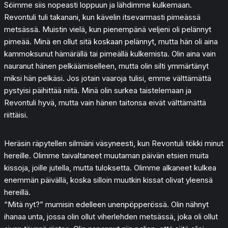
Söimme siis nopeasti loppuun ja lähdimme kulkemaan.
Revontuli tuli takanani, kun kävelin itsevarmasti pimeässä
metsässä. Muistin vielä, kun pienempänä veljeni oli pelännyt
pimeää. Minä en ollut sitä koskaan pelännyt, mutta hän oli aina
kammoksunut hämärällä tai pimeällä kulkemista. Olin aina vain
nauranut hänen pelkäämiselleen, mutta olin silti ymmärtänyt
miksi hän pelkäsi. Jos jotain vaaroja tulisi, emme välttämättä
pystyisi päihittää niitä. Minä olin surkea taistelemaan ja
Revontuli hyvä, mutta vain hänen taitonsa eivät välttämättä
riittäisi.
Heräsin räpytellen silmiäni väsyneesti, kun Revontuli tökki minut
hereille. Olimme taivaltaneet muutaman päivän etsien muita
kissoja, joille jutella, mutta tuloksetta. Olimme alkaneet kulkea
enemmän päivällä, koska silloin muutkin kissat olivat yleensä
hereillä.
“Mitä nyt?” mumisin edelleen unenpöpperössä. Olin nähnyt
ihanaa unta, jossa olin ollut viherlehden metsässä, joka oli ollut