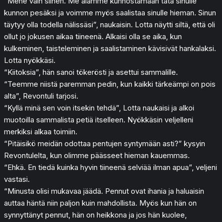
“Mene vain siihen. Me alamme kunnostamaan tätä sinulle
kunnon pesäksi ja voimme myös saalistaa sinulle hieman. Sinun
täytyy olla todella nälissäsi”, naukaisin. Lotta näytti siltä, että oli
ollut jo jokusen aikaa tiineenä. Alkaisi olla se aika, kun
kulkeminen, taisteleminen ja saalistaminen kävisivät hankalaksi.
Lotta nyökkäsi.
“Kiitoksia”, hän sanoi tökerösti ja asettui sammalille.
“Teemme niistä paremman pedin, kun kaikki tärkeämpi on pois
alta”, Revontuli tarjosi.
“Kyllä minä sen voin itsekin tehdä”, Lotta naukaisi ja alkoi
muotoilla sammalista petiä itselleen. Nyökkäsin veljelleni
merkiksi alkaa toimiin.
“Pitäisikö meidän odottaa pentujen syntymään asti?” kysyin
Revontulelta, kun olimme päässeet hieman kauemmas.
“Ehkä. En tiedä kuinka hyvin tiineenä selviää ilman apua”, veljeni
vastasi.
“Minusta olisi mukavaa jäädä. Pennut ovat ihania ja haluaisin
auttaa häntä niin paljon kuin mahdollista. Myös kun hän on
synnyttänyt pennut, hän on heikkona ja jos hän kuolee,