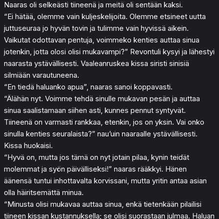
Naaras oli selkeästi tiineenä ja meitä oli sentään kaksi.
“Ei hätää, olemme vain kuljeskelijoita. Olemme etsineet uutta
juttuseuraa jo hyvän tovin ja tulimme vain hyvissä aikein.
Vaikutat odottavan pentuja, voimmeko kenties auttaa sinua
jotenkin, jotta olosi olisi mukavampi?” Revontuli kysyi ja lähestyi
naarasta ystävällisesti. Vaaleanruskea kissa siristi sinisiä
silmiään varautuneena.
“En tiedä haluanko apua”, naaras sanoi koppavasti.
“Älähän nyt. Voimme tehdä sinulle mukavan pesän ja auttaa
sinua saalistamaan siihen asti, kunnes pennut syntyvät.
Tiineenä on varmasti rankkaa, etenkin, jos on yksin. Vai onko
sinulla kenties seuralaista?” nau’uin naaraalle ystävällisesti.
Kissa huokaisi.
“Hyvä on, mutta jos tämä on nyt jotain pilaa, kynin teidät
molemmat ja syön päivälliseksi!” naaras rääkkyi. Hänen
äänensä tuntui inhottavalta korvissani, mutta yritin antaa asian
olla häiritsemättä minua.
“Minusta olisi mukavaa auttaa sinua, enkä tietenkään pilailisi
tiineen kissan kustannuksella; se olisi suorastaan julmaa. Haluan