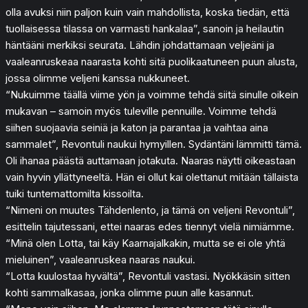
olla avuksi niin paljon kuin vain mahdollista, koska tiedän, että
tuollaisessa tilassa on varmasti hankalaa”, sanoin ja heilautin
häntääni merkiksi seurata. Lähdin johdattamaan veljeäni ja
vaaleanruskeaa naarasta kohti sitä puolikaatuneen puun alusta,
jossa olimme veljeni kanssa nukkuneet.
“Nukuimme täällä viime yön ja voimme tehdä siitä sinulle oikein
mukavan – samoin myös tuleville pennuille. Voimme tehdä
siihen suojaavia seiniä ja katon ja parantaa ja vaihtaa aina
sammalet”, Revontuli naukui hymyillen. Sydäntäni lämmitti tämä.
Oli ihanaa päästä auttamaan jotakuta. Naaras näytti oikeastaan
vain hyvin yllättyneeltä. Hän ei ollut kai olettanut mitään tällaista
tuiki tuntemattomilta kissoilta.
“Nimeni on muutes Tähdenlento, ja tämä on veljeni Revontuli”,
esittelin tajutessani, ettei naaras edes tiennyt vielä nimiämme.
“Minä olen Lotta, tai käy Kaarnajalkakin, mutta se ei ole yhtä
mieluinen”, vaaleanruskea naaras naukui.
“Lotta kuulostaa hyvältä”, Revontuli vastasi. Nyökkäsin sitten
kohti sammalkasaa, jonka olimme puun alle kasannut.