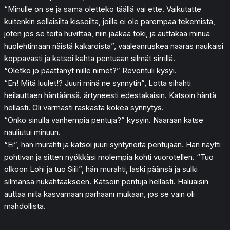
“Minulle on se ja sama oletteko täällä vai ette. Vaikutatte
kuitenkin sellaisilta kissoilta, joilla ei ole parempaa tekemistä,
joten jos se teitä huvittaa, niin jääkää toki, ja auttakaa minua
huolehtimaan näistä kakaroista”, vaaleanruskea naaras naukaisi
koppavasti ja katsoi kahta pentuaan silmät sirrillä.
“Oletko jo päättänyt niille nimet?” Revontuli kysyi.
“En! Mitä luulet!? Juuri minä ne synnytin”, Lotta sihahti
heilauttaen häntäänsä. ärtyneesti edestakaisin. Katsoin häntä
hellästi. Oli varmasti raskasta kokea synnytys.
“Onko sinulla vanhempia pentuja?” kysyin. Naaraan katse
nauliutui minuun.
“Ei”, hän murahti ja katsoi juuri syntyneitä pentujaan. Hän näytti
pohtivan ja sitten nyökkäsi molempia kohti vuorotellen. “Tuo
olkoon Lohi ja tuo Siili”, hän murahti, laski päänsä ja sulki
silmänsä nukahtaakseen. Katsoin pentuja hellästi. Haluaisin
auttaa niitä kasvamaan parhaani mukaan, jos se vain oli
mahdollista.