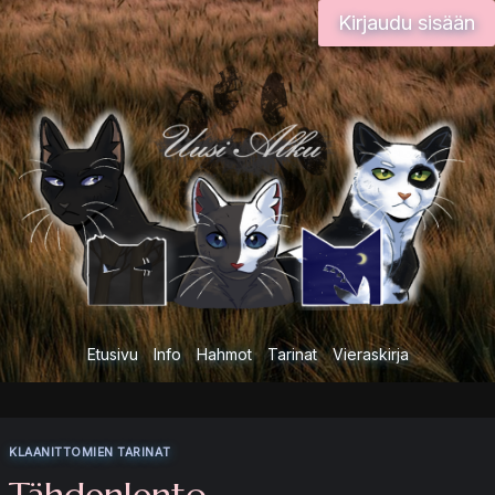
Siirry
Kirjaudu sisään
sisältöön
Etusivu
Info
Hahmot
Tarinat
Vieraskirja
KLAANITTOMIEN TARINAT
Tähdenlento