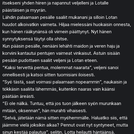
itsekseni yhden hiiren ja napannut veljelleni ja Lotalle
päästäisen ja myyrän.
Lähdin palaamaan pesälle saaliit mukanani ja silloin Lotan
huudot alkoivatkin vaimeta. Hiljaa mielessäni huokaisin onnesta,
kun hänen rääkynänsä oli viimein päättynyt. Nyt hänen
synnytyksensä täytyi olla ohitse.
Kun pääsin pesälle, nenääni lehähti maidon ja veren haju ja
korviini kantautui pentujen vaimeat vinkaisut. Astuin sisään
pesään pudottaen saaliit veljeni ja Lotan eteen.
“Kaksi tervettä pentua, molemmat naaraita”, veljeni sanoi
onnellisesti ja katsoi sitten tuomisiani iloisesti.
“Syö tästä, saat voimasi palaamaan nopeammin”, naukaisin ja
tökkäsin saaliita lähemmäs, kuitenkin naaras vain käänsi
päätään äreästi.
“Ei ole nälkä. Tuntuu, että jos tuon jälkeen syön murunkaan
mitään, oksennan”, hän murahti vihaisesti.
“Selvä, jätetään nämä sitten myöhemmälle. Haluatko siis, että
jäämme vielä joksikin aikaa? Pennut ovat nyt syntyneet, mutta
sinun kestää palautua”, selitin. Lotta heilautti häntäänsä.