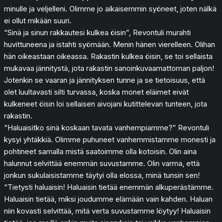
minulle ja veljelleni. Olimme jo aikaisemmin syöneet, joten nälkä
ei ollut mikään suuri.
“Sinä ja sinun rakkautesi kulkea öisin”, Revontuli murahti
huvittuneena ja istahti syömään. Menin hänen vierelleen. Olihan
hän oikeastaan oikeassa. Rakastin kulkea öisin, se toi sellaista
mukavaa jännitystä, jota rakastin sanoinkuvaamattoman paljon!
Jotenkin se vaaran ja jännityksen tunne ja se tietoisuus, että
olet luultavasti silti turvassa, koska monet eläimet eivät
kulkeneet öisin loi sellaisen aivojani kutittelevan tunteen, jota
rakastin.
“Haluaisitko sinä koskaan tavata vanhempiamme?” Revontuli
kysyi yhtäkkiä. Olimme puhuneet vanhemmistamme monesti ja
pohtineet samalla mistä saatoimme olla kotoisin. Olin aina
halunnut selvittää enemmän suvustamme. Olin varma, että
jonkun sukulaisistamme täytyi olla elossa, minä tunsin sen!
“Tietysti haluaisin! Haluaisin tietää enemmän alkuperästämme.
Haluaisin tietää, miksi joudumme elämään vain kahden. Haluan
niin kovasti selvittää, mitä verta suvustamme löytyy! Haluaisin