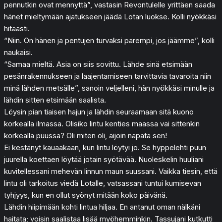
pennutkin ovat mennyttä”, vastasin Revontulelle yrittäen saada
hänet mieltymään ajatukseen jäädä Lotan luokse. Kolli nyökkäsi
hitaasti.
“Niin. On hänen ja pentujen turvaksi parempi, jos jäämme”, kolli
naukaisi.
“Samaa mieltä. Asia on siis sovittu. Lähde sinä etsimään
pesänrakennukseen ja laajentamiseen tarvittavia tavaroita niin
minä lähden metsälle”, sanoin veljelleni, hän nyökkäsi minulle ja
lähdin sitten etsimään saalista.
Löysin pian tiaisen hajun ja lähdin seuraamaan sitä kuono
korkealla ilmassa. Olisiko lintu kenties maassa vai sittenkin
korkealla puussa? Oli miten oli, aijoin napata sen!
Ei kestänyt kauaakaan, kun lintu löytyi jo. Se hyppelehti puun
juurella koettaen löytää jotain syötävää. Nuoleskelin huuliani
kuvitellessani mehevän linnun maun suussani. Vaikka tiesin, että
lintu oli tarkoitus viedä Lotalle, vatsassani tuntui kumisevan
tyhjyys, kun en ollut syönyt mitään koko päivänä.
Lähdin hiipimään kohti lintua hiljaa. En antanut oman nälkäni
haitata; voisin saalistaa lisää myöhemminkin. Tassujani kutkutti