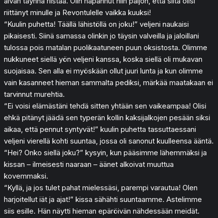
aivan täynnä riistaa. Olin napannut niin paljon, että siitä olisi
riittänyt minulle ja Revontulelle vaikka kuuksi!
“Kuulin puhetta! Täällä lähistöllä on joku!” veljeni naukaisi
pikaisesti. Siinä samassa olinkin jo täysin valveilla ja jaloillani
tulossa pois matalan puolikaatuneen puun oksistosta. Olimme
nukkuneet siellä yön veljeni kanssa, koska siellä oli mukavan
suojaisaa. Sen alla ei myöskään ollut juuri lunta ja kun olimme
vain kasanneet hieman sammalta pediksi, märkää maatakaan ei
tarvinnut murehtia.
“Ei voisi elämästäni tehdä sitten yhtään sen vaikeampaa! Olisi
ehkä pitänyt jäädä sen typerän kollin kaksijalkojen pesään siksi
aikaa, että pennut syntyvät!” kuulin puhetta tassuttaessani
veljeni vierellä kohti suuntaa, jossa oli sanonut kuulleensa ääntä.
“Hei? Onko siellä joku?” kysyin, kun pääsimme lähemmäksi ja
kissan – ilmeisesti naaraan – äänet alkoivat muuttua
kovemmaksi.
“Kyllä, ja jos tulet pahat mielessäsi, parempi varautua! Olen
harjoitellut iät ja ajat!” kissa sähähti suuntaamme. Astelimme
siis esille. Hän näytti hieman epäröivän nähdessään meidät.