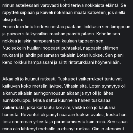
minun astellessani varovasti kohti terävä nokkaista eläintä. Se
räpytteli siipiään ja kaiveli nokallaan maata katsellen, jos siellä
olisi jotain.
Ennen kuin lintu kerkesi nostaa päätään, loikkasin sen kimppuun
ja painoin sitä kynsilläni maahan päästä pitäen. Kohotin sen
nokkaa ja iskin hampaani sen kaulaan tappaen sen.
Nuolsekelin huuliani nopeasti puhtaaksi, nappasin eläimen
mukaani ja lähdin palaamaan takaisin Lotan luokse. Sen pieni
keho roikkui hampaissani ja silitti rintaturkkiani höyhenillään.
Aikaa oli jo kulunut rutkasti. Tuskaiset vaikerrukset tuntuivat
kaikuvan koko metsän lävitse. Vihasin sitä. Lotan synnytys oli
alkanut aikaisin auringonnousun aikaan ja nyt oli jo lähes
aurinkohuippu. Minua sattui kuunnella hänen tuskaisaa
vaikerrusta, joka kantautui korviini, vaikka olin jo kaukana
hänestä. Revontuli oli jäänyt naaraan luokse avuksi, koska hän
tiesi enemmän yrteistä ja parantamisesta kuin minä. Sen sijaan
minä olin lähtenyt metsälle ja etsinyt ruokaa. Olin jo aterioinut