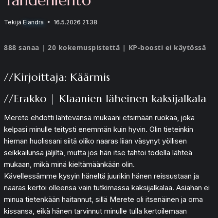
Tekijä
Elandra
16.5.2026 21:38
888 sanaa | 20 kokemuspistettä | KP-boosti ei käytössä
//Kirjoittaja: Käärmis
//Erakko | Klaanien läheinen kaksijalkala
Merete ehdotti lähtevänsä mukaani etsimään ruokaa, joka
kelpasi minulle teitysti enemmän kuin hyvin. Olin tieteinkin
hieman huolissani siitä oliko naaras liian väsynyt yöllisen
seikkailunsa jäljiltä, mutta jos hän itse tahtoi todella lähteä
mukaan, mikä minä kieltämäänkään olin.
Kävellessämme kysyin häneltä juurikin hänen reissustaan ja
naaras kertoi olleensa vain tutkimassa kaksijalkalaa. Asiahan ei
minua tietenkään haitannut, sillä Merete oli itsenäinen ja oma
kissansa, eikä hänen tarvinnut minulle tulla kertoilemaan