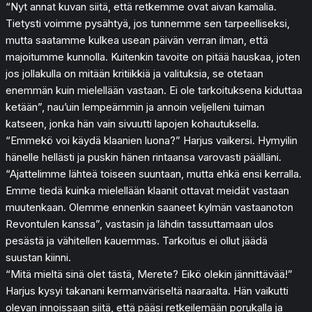
“Nyt annat kuvan siitä, että retkemme ovat aivan kamalia.
Tietysti voimme pysähtyä, jos tunnemme sen tarpeelliseksi,
mutta saatamme kulkea usean päivän verran ilman, että
majoitumme kunnolla. Kuitenkin tavoite on pitää hauskaa, joten
jos jollakulla on mitään kritiikkiä ja valituksia, se otetaan
enemmän kuin mielellään vastaan. Ei ole tarkoituksena kiduttaa
ketään”, nau’uin lempeämmin ja annoin veljelleni tuiman
katseen, jonka hän vain sivuutti lapojen kohautuksella.
“Emmekö voi käydä klaanien luona?” Harjus vaikersi. Hymyilin
hänelle hellästi ja puskin hänen rintaansa varovasti päälläni.
“Ajattelimme lähteä toiseen suuntaan, mutta ehkä ensi kerralla.
Emme tiedä kuinka mielellään klaanit ottavat meidät vastaan
muutenkaan. Olemme ennenkin saaneet kylmän vastaanoton
Revontulen kanssa”, vastasin ja lähdin tassuttamaan ulos
pesästä ja vähitellen kauemmas. Tarkoitus ei ollut jäädä
suustan kiinni.
“Mitä mieltä sinä olet tästä, Merete? Eikö olekin jännittävää!”
Harjus kysyi takanani kermanväriseltä naaraalta. Hän vaikutti
olevan innoissaan siitä, että pääsi retkeilemään porukalla ja