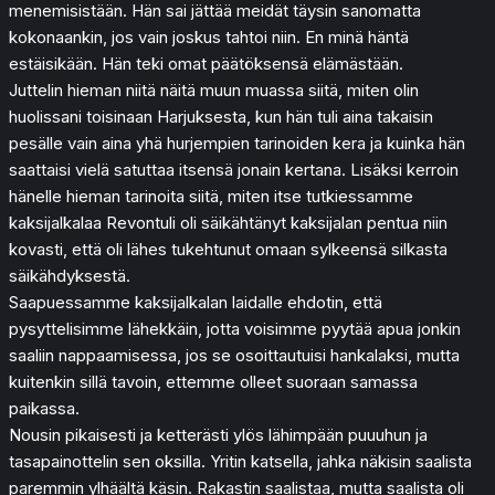
menemisistään. Hän sai jättää meidät täysin sanomatta
kokonaankin, jos vain joskus tahtoi niin. En minä häntä
estäisikään. Hän teki omat päätöksensä elämästään.
Juttelin hieman niitä näitä muun muassa siitä, miten olin
huolissani toisinaan Harjuksesta, kun hän tuli aina takaisin
pesälle vain aina yhä hurjempien tarinoiden kera ja kuinka hän
saattaisi vielä satuttaa itsensä jonain kertana. Lisäksi kerroin
hänelle hieman tarinoita siitä, miten itse tutkiessamme
kaksijalkalaa Revontuli oli säikähtänyt kaksijalan pentua niin
kovasti, että oli lähes tukehtunut omaan sylkeensä silkasta
säikähdyksestä.
Saapuessamme kaksijalkalan laidalle ehdotin, että
pysyttelisimme lähekkäin, jotta voisimme pyytää apua jonkin
saaliin nappaamisessa, jos se osoittautuisi hankalaksi, mutta
kuitenkin sillä tavoin, ettemme olleet suoraan samassa
paikassa.
Nousin pikaisesti ja ketterästi ylös lähimpään puuuhun ja
tasapainottelin sen oksilla. Yritin katsella, jahka näkisin saalista
paremmin ylhäältä käsin. Rakastin saalistaa, mutta saalista oli