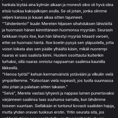
hankala löytää aina kylmän aikaan ja monesti siksi oli hyvä idea
etsiä ruokaa kaksijalkojen avulla. Se oli jotain, jonka olimme
veljeni kanssa jo kauan aikaa sitten tajunneet.
“Tähdenlento!” kuulin Mereten hiljaisen sihahduksen lähistöltä
ja huomasin hänen kiinnittäneen huomionsa myyrään. Seurasin
tarkkaan myös itse, kun hän lähestyi myyrää hitaasti varoen,
ettei se huomaisi häntä. Itse koetin pysyä sen yläpuolella, jotta
voisin loikata alas sen päälle ylhäältä käsin, mikäli nuorempi
naaras ei saisi saalista kiinni. Huoleni osoittautui kuitenkin
turhaksi, sillä naaras onnistui nappaaman saaliinsa kauniilla
liikkeellä.
“Hienoa työtä!” kehuin kermanväristä ystävääni ja vilkuilin vielä
ympärillemme. “Katsotaan vielä nopeasti, jos tuolla suunnassa
olisi jotain ja palataan sitten takaisin.”
“Selvä”, Merete vastasi lyhyesti ja nappasi lumen punertavaksi
värjänneen saaliinsa taas suuhunsa samalla, kun lähdimme
toiseen suuntaan. Sielläkään ei tuntunut kovasti saaliiden hajuja,
mutta yhden oravan tuoksun erotin. Yritin seurata sitä, jos