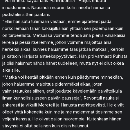
“Voimmeko käydä taas Puhin luona?!” Harjus ehdotti
innostuneena. Naurahdin nuoren kollin innolle hieman ja
pudistelin sitten päätäni.
“Ellei hän satu tulemaan vastaan, emme ajatelleet jäädä
norkoilemaan tähän kaksijalkalaan yhtään sen pidempään kuin
on tarpeellista. Metsässä voimme tehdä aina pieniä väliaikaisia
leirejä ja pesiä itsellemme, johon voimme majoittua aina
herkeksi aikaa, kunnes haluamme taas jatkaa matkaa”, kerroin
ja katsoin Harjusta anteeksipyytävästi. Hän piti varmasti Puhista
ja olisi halunnut nähdä hänet uudelleen, mutta nyt ei ollut oikea
aika sille.
“Matka voi kestää pitkään ennen kuin päädymme minnekään,
johon haluamme majoittua pidemmäksi aikaa, joten
valmistautukaa siihen, että joudutte kävelemään päivätolkulla
ilman kunnollisia usean päivän pausseja”, Revontuli naukaisi
ankarasti ja vilkuili Mereteä ja Harjusta merkitsevästi. He eivät
olleet yhtä kokeneita kuin me ja me molemmat tiesimme sen
veljeni kanssa. He olivat paljon nuorempia. Kuitenkaan hänen
sävynsä ei ollut sellainen kuin olisin halunnut.