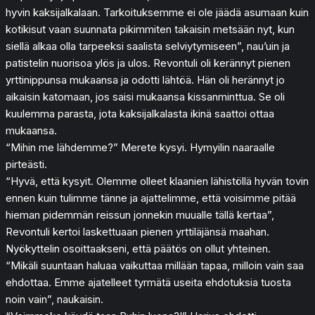
hyvin kaksijalkalaan. Tarkoituksemme ei ole jäädä asumaan kuin
kotikisut vaan suunnata pikimmiten takaisin metsään nyt, kun
siellä alkaa olla tarpeeksi saalista selviytymiseen”, nau’uin ja
patistelin nuorisoa ylös ja ulos. Revontuli oli kerännyt pienen
yrttinippunsa mukaansa ja odotti lähtöä. Hän oli herännyt jo
aikaisin katomaan, jos saisi mukaansa kissanminttua. Se oli
kuulemma parasta, jota kaksijalkalasta ikinä saattoi ottaa
mukaansa.
“Mihin me lähdemme?” Merete kysyi. Hymyilin naaraalle
pirteästi.
“Hyvä, että kysyit. Olemme olleet klaanien lähistöllä hyvän tovin
ennen kuin tulimme tänne ja ajattelimme, että voisimme pitää
hieman pidemmän reissun jonnekin muualle tällä kertaa”,
Revontuli kertoi laskettuaan pienen yrttiläjänsä maahan.
Nyökyttelin osoittaakseni, että päätös on ollut yhteinen.
“Mikäli suuntaan haluaa vaikuttaa millään tapaa, milloin vain saa
ehdottaa. Emme ajatelleet tyrmätä useita ehdotuksia tuosta
noin vain”, naukaisin.