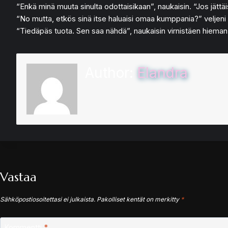
“Enkä minä muuta sinulta odottaisikaan”, naukaisin. “Jos jättäis
“No mutta, etkös sinä itse haluaisi omaa kumppania?” veljeni k
“Tiedäpäs tuota. Sen saa nähdä”, naukaisin virnistäen hieman v
Author:
Elandra
Vastaa
Sähköpostiosoitettasi ei julkaista.
Pakolliset kentät on merkitty
*
Kommentti
*