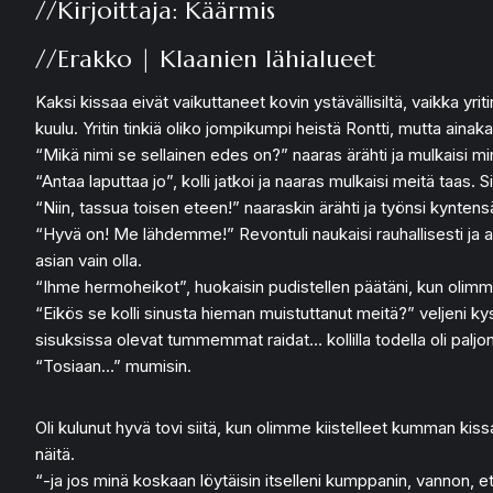
//Kirjoittaja: Käärmis
//Erakko | Klaanien lähialueet
Kaksi kissaa eivät vaikuttaneet kovin ystävällisiltä, vaikka yri
kuulu. Yritin tinkiä oliko jompikumpi heistä Rontti, mutta aina
“Mikä nimi se sellainen edes on?” naaras ärähti ja mulkaisi minu
“Antaa laputtaa jo”, kolli jatkoi ja naaras mulkaisi meitä taas. S
“Niin, tassua toisen eteen!” naaraskin ärähti ja työnsi kyntens
“Hyvä on! Me lähdemme!” Revontuli naukaisi rauhallisesti ja a
asian vain olla.
“Ihme hermoheikot”, huokaisin pudistellen päätäni, kun olimm
“Eikös se kolli sinusta hieman muistuttanut meitä?” veljeni ky
sisuksissa olevat tummemmat raidat… kollilla todella oli paljo
“Tosiaan…” mumisin.
Oli kulunut hyvä tovi siitä, kun olimme kiistelleet kumman kis
näitä.
“-ja jos minä koskaan löytäisin itselleni kumppanin, vannon, et