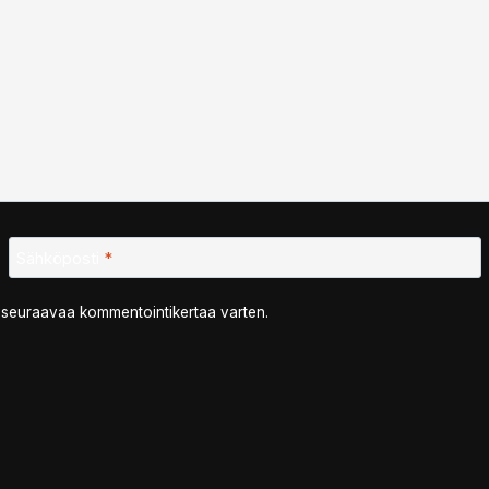
Sähköposti
*
n seuraavaa kommentointikertaa varten.