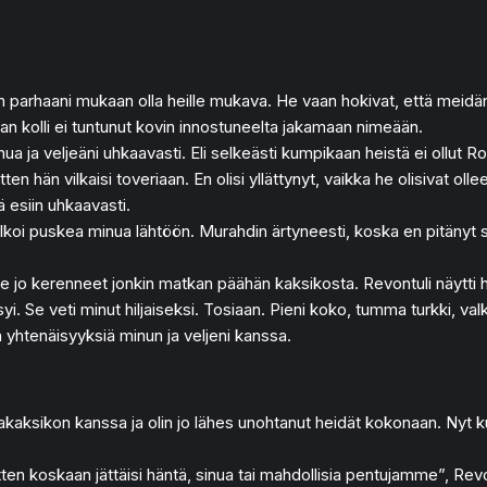
tin parhaani mukaan olla heille mukava. He vaan hokivat, että meidän p
kaan kolli ei tuntunut kovin innostuneelta jakamaan nimeään.
a ja veljeäni uhkaavasti. Eli selkeästi kumpikaan heistä ei ollut Ront
itten hän vilkaisi toveriaan. En olisi yllättynyt, vaikka he olisivat o
ä esiin uhkaavasti.
lkoi puskea minua lähtöön. Murahdin ärtyneesti, koska en pitänyt si
e jo kerenneet jonkin matkan päähän kaksikosta. Revontuli näytti h
syi. Se veti minut hiljaiseksi. Tosiaan. Pieni koko, tumma turkki, 
n yhtenäisyyksiä minun ja veljeni kanssa.
sakaksikon kanssa ja olin jo lähes unohtanut heidät kokonaan. Nyt k
ten koskaan jättäisi häntä, sinua tai mahdollisia pentujamme”, Revon