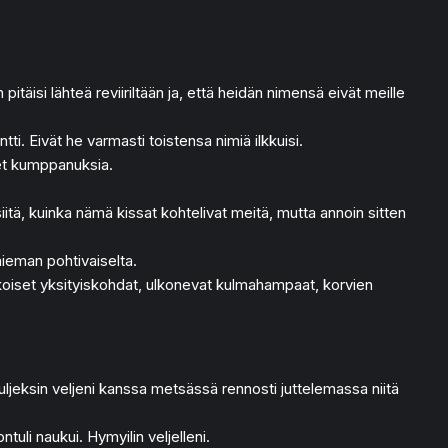
itäisi lähteä reviiriltään ja, että heidän nimensä eivät meille
ti. Eivät he varmasti toistensa nimiä ilkkuisi.
lleet kumppanuksia.
itä, kuinka nämä kissat kohtelivat meitä, mutta annoin sitten
ieman pohtivaiselta.
valkoiset yksityiskohdat, ulkonevat kulmahampaat, korvien
uljeksin veljeni kanssa metsässä rennosti juttelemassa niitä
tuli naukui. Hymyilin veljelleni.