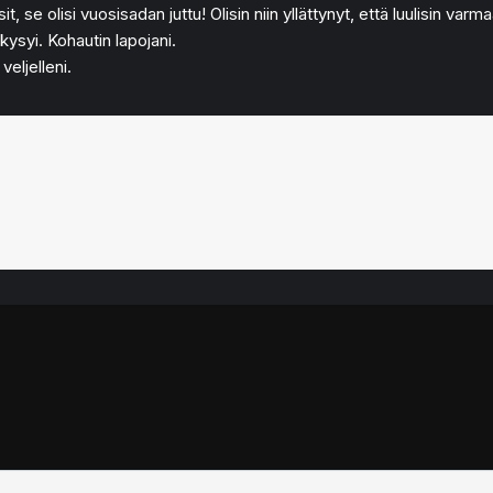
it, se olisi vuosisadan juttu! Olisin niin yllättynyt, että luulisin v
ysyi. Kohautin lapojani.
eljelleni.