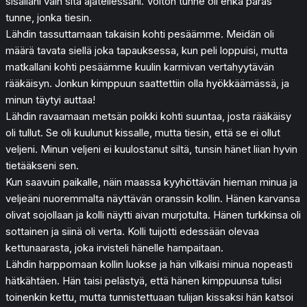
sisälläni vain sitä ajatellessani. Voiton tunne oli ehkä paras
tunne, jonka tiesin.
Lähdin tassuttamaan takaisin kohti pesäämme. Meidän oli
määrä tavata siellä joka tapauksessa, kun peli loppuisi, mutta
matkallani kohti pesäämme kuulin karmivan vertahyytävän
rääkäisyn. Jonkun kimppuun saattettiin olla hyökkäämässä, ja
minun täytyi auttaa!
Lähdin ravaamaan metsän poikki kohti suuntaa, josta rääkäisy
oli tullut. Se oli kuulunut kissalle, mutta tiesin, että se ei ollut
veljeni. Minun veljeni ei kuulostanut siltä, tunsin hänet liian hyvin
tietääkseni sen.
Kun saavuin paikalle, näin maassa kyyhöttävän hieman minua ja
veljeäni nuoremmalta näyttävän oranssin kollin. Hänen karvansa
olivat sojollaan ja kolli näytti aivan murjotulta. Hänen turkkinsa oli
sottainen ja siinä oli verta. Kolli tuijotti edessään olevaa
kettunaarasta, joka irvisteli hänelle hampaitaan.
Lähdin harppomaan kollin luokse ja hän vilkaisi minua nopeasti
hätkähtäen. Hän taisi pelästyä, että hänen kimppuunsa tulisi
toinenkin kettu, mutta tunnistettuaan tulijan kissaksi hän katsoi