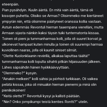
eteenpäin.
Pian pysähdyin. Kuulin ääntä. En mitä vain ääntä, tämä oli
kissojen puhetta. Olisiko se Armas? Olisimmeko me kiertäneet
ympyrän niin, että olisimme päätyneet oranssia kollia vastaan.
Astuin edemmäs Revontuli hieman taaempana vierelläni, mutta
Armaan sijasta näinkin kaksi täysin tuiki tuntematonta kissaa.
Toinen oli pieni ja tummanharmaa kolli, jolla oli suuret korvat ja
ulkonevat hampaat kuten minulla ja toinen oli suurempi harmaa
kuviollinen naaras, jolla oli kauniit siniset silmät.
“Olette Kuolonklaanin reviirillä, alkakaa laputtaa täältä!”
tummanharmaa kolli lopulta sihahti pitkän hiljaisuuden jälkeen.
Lähes säpsähdin hänen hyökkäävyyttään.
“Olemmeko?” kysyin.
“Ainakin melkein!” kolli sähisi ja pörhisti turkkiaan. Oli vaikea
pelätä kissaa, joka oli minuakin hieman pienemi ja minä olin
pienikokoinen!
“Keitä olette?” Revontuli kysyi ja kallisti päätään.
“Niin? Onko jompikumpi teistä kenties Rontti?” utelin.