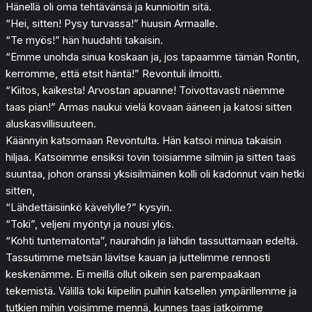
Hänellä oli oma tehtävänsä ja kunnioitin sitä.
“Hei, sitten! Pysy turvassa!” huusin Armaalle.
“Te myös!” hän huudahti takaisin.
“Emme unohda sinua koskaan ja, jos tapaamme tämän Rontin,
kerromme, että etsit häntä!” Revontuli ilmoitti.
“Kiitos, kaikesta! Arvostan apuanne! Toivottavasti näemme
taas pian!” Armas naukui vielä kovaan ääneen ja katosi sitten
aluskasvillisuuteen.
Käännyin katsomaan Revontulta. Hän katsoi minua takaisin
hiljaa. Katsoimme ensiksi tovin toisiamme silmiin ja sitten taas
suuntaa, johon oranssi yksisilmäinen kolli oli kadonnut vain hetki
sitten,
“Lähdettäisiinkö kävelylle?” kysyin.
“Toki”, veljeni myöntyi ja nousi ylös.
“Kohti tuntematonta”, naurahdin ja lähdin tassuttamaan edeltä.
Tassutimme metsän lävitse kauan ja juttelimme rennosti
keskenämme. Ei meillä ollut oikein sen parempaakaan
tekemistä. Välillä toki kiipeilin puihin katsellen ympärillemme ja
tutkien mihin voisimme mennä, kunnes taas jatkoimme