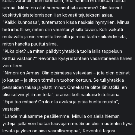
kollia. Värähdin, kun huomasin, että hänellä ei ollutkaan toista
silmää. Miten en ollut huomannut sitä aiemmin? Olin tainnut
keskittyä taistelemiseen liian kovasti tajutakseni asiaa.
“Kaikki kunnossa”, tuntematon kissa naukaisi hymyillen. Minua
heti inhotti se, miten olin värähtänyt sillä tavoin. Kolli vaikutti
mukavalta ja niin rennolta kissalta ja minä täällä säikähdin sitä,
miten häneltä puuttui silmä.
“Kuka olet? Ja miten päädyit yhtäkkiä tuolla lailla tappeluun
kettua vastaan?” Revontuli kysyi istahtaen väsähtäneenä hänen
vierelleen.
“Nimeni on Armas. Olin etsimässä ystävääni – jota olen etsinyt
jo kauan – ja sitten törmäsin tuohon kettuun. Se tuli yhtäkkiä
pensaiden takaa ja yllätti minut. Onneksi te olitte lähistöllä, en
olisi selvinnyt ilman teitä”, oranssi kolli naukaisi kiitollisena.
“Eipä tuo mitään! On ilo olla avuksi ja pitää huolta muista”,
vastasin.
“Lähde mukaamme pesällemme. Minulla on siellä hieman
yrttejä, joilla voin hoitaa haavojamme. Sinun olisi muutenkin hyvä
levätä ja yksin on aina vaarallisempaa”, Revontuli tarjosi