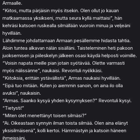
Armaalle.
“Kiitos, mutta pärjäisin myös itsekin. Olen ollut jo kauan
matkaamassa yksikseni, mutta seura kyllä maittaisi”, hän
kehräsi katsoen ruskealla silmällään vuoroin minua ja veljeäni
hyvillään.
Lähdimme johdattamaan Armaan pesällemme hidasta tahtia.
Aloin tuntea alkavan nälän sisälläni. Taisteleminen heti pakoon
juoksemisen ja piileskelyn jälkeen osasi käydä helposti voimille.
“Voisin napata meille pian jotain syötävää. Olette varmasti
myös nälissänne”, naukaisi. Revontuli nyökkäsi.
“Kiitoksia, erittäin ystävällistä”, Armas naukaisi hyvillään.
“Eipä tuo mitään. Kuten jo aiemmin sanoin, on aina ilo olla
avuksi”, naukaisin.
“Armas. Saanko kysyä yhden kysymyksen?” Revontuli kysyi.
“Tietysti!”
“Miten olet menettänyt toisen silmäsi?”
“Ai. Oikeastaan synnyin ilman toista silmää. Olen aina elänyt
yksisilmäisenä”, kolli kertoi. Hämmästyin ja katsoin häneen
ihmeissäni.