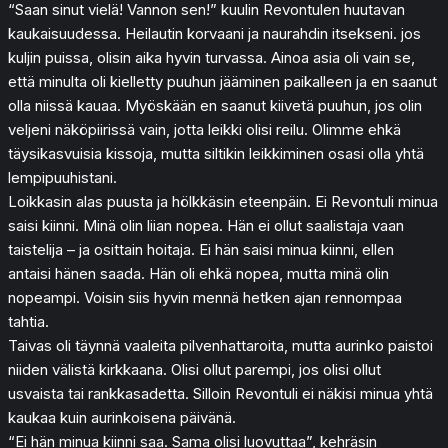
“Saan sinut vielä! Vannon sen!” kuulin Revontulen huutavan
kaukaisuudessa. Heilautin korvaani ja naurahdin itsekseni. jos
kuljin puissa, olisin aika hyvin turvassa. Ainoa asia oli vain se,
että minulta oli kielletty puuhun jääminen paikalleen ja en saanut
olla niissä kauaa. Myöskään en saanut kiivetä puuhun, jos olin
veljeni näköpiirissä vain, jotta leikki olisi reilu. Olimme ehkä
täysikasvuisia kissoja, mutta siltikin leikkiminen osasi olla yhtä
lempipuuhistani.
Loikkasin alas puusta ja hölkkäsin eteenpäin. Ei Revontuli minua
saisi kiinni. Minä olin liian nopea. Hän ei ollut saalistaja vaan
taistelija – ja osittain hoitaja. Ei hän saisi minua kiinni, ellen
antaisi hänen saada. Hän oli ehkä nopea, mutta minä olin
nopeampi. Voisin siis hyvin mennä hetken ajan rennompaa
tahtia.
Taivas oli täynnä vaaleita pilvenhattaroita, mutta aurinko paistoi
niiden välistä kirkkaana. Olisi ollut parempi, jos olisi ollut
usvaista tai rankkasadetta. Silloin Revontuli ei näkisi minua yhtä
kaukaa kuin aurinkoisena päivänä.
“Ei hän minua kiinni saa. Sama olisi luovuttaa”, kehräsin