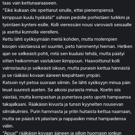
taas vain kettunaaraaseen.
“Eikö kukaan ole opettanut sinulle, ettei pienempiensä
kimppuun kuulu hyökätä!” sähisin pedolle porhistäen turkkini ja
työntäen kynteni esille. Kolli vieressäni nousi varovasti seisaalle
ja asettui kunnolla vierelleni.
Kettu lähti syöksymään meitä kohden, mutta molempien
kisojen väistäessä eri suuntiin, peto hämmentyi hieman. Hetken
ajan se selkeästi pohti, mitä sen kuuluisi tehdä, mutta päätyi
sitten heikomman vastuksen kimppuun. Haavoittunut kolli
valmistautui jo selkeästi iskuun, mutta puraisin kettua hännästä
ja se rääkäisi kovaan ääneen kiepahtaen ympäri.
Katsoin nyt petoa suoraan silmiin. Se lähti syöksyyn minua päin
leuat suuresti aueten. Se aikoisi puraista minua. Koetin siis
väistää, mutta kompastuin ja punertava peto upotti hampaansa
takajalkaani. Rääkäisin kivusta ja tunsin kyynelten nousevan
silmäkulmiini. Purin hammasta ja yritin huitaista kettua naamaan,
mutta se päästi irti jalastani ja nappasikin minut hampaidensa
väliin.
“Apua!” rääkäisin kovaan ääneen ja silloin huomasin jonkun