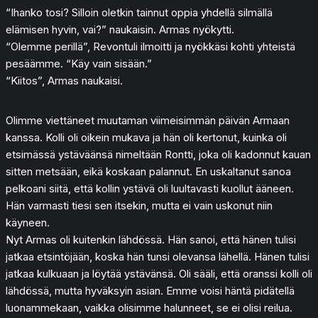
“Ihanko tosi? Silloin oletkin tainnut oppia yhdellä silmällä
elämisen hyvin, vai?” naukaisin. Armas nyökytti.
“Olemme perillä”, Revontuli ilmoitti ja nyökkäsi kohti yhteistä
pesäämme. “Käy vain sisään.”
“Kiitos”, Armas naukaisi.
Olimme viettäneet muutaman viimeisimmän päivän Armaan
kanssa. Kolli oli oikein mukava ja hän oli kertonut, kuinka oli
etsimässä ystäväänsä nimeltään Rontti, joka oli kadonnut kauan
sitten metsään, eikä koskaan palannut. En uskaltanut sanoa
pelkoani siitä, että kollin ystävä oli luultavasti kuollut ääneen.
Hän varmasti tiesi sen itsekin, mutta ei vain uskonut niin
käyneen.
Nyt Armas oli kuitenkin lähdössä. Hän sanoi, että hänen tulisi
jatkaa etsintöjään, koska hän tunsi olevansa lähellä. Hänen tulisi
jatkaa kulkuaan ja löytää ystävänsä. Oli sääli, että oranssi kolli oli
lähdössä, mutta hyväksyin asian. Emme voisi häntä pidätellä
luonammekaan, vaikka olisimme halunneet, se ei olisi reilua.