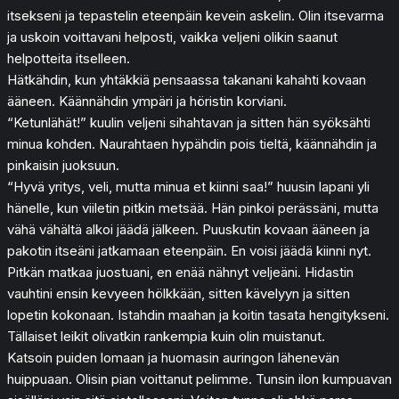
itsekseni ja tepastelin eteenpäin kevein askelin. Olin itsevarma
ja uskoin voittavani helposti, vaikka veljeni olikin saanut
helpotteita itselleen.
Hätkähdin, kun yhtäkkiä pensaassa takanani kahahti kovaan
ääneen. Käännähdin ympäri ja höristin korviani.
“Ketunlähät!” kuulin veljeni sihahtavan ja sitten hän syöksähti
minua kohden. Naurahtaen hypähdin pois tieltä, käännähdin ja
pinkaisin juoksuun.
“Hyvä yritys, veli, mutta minua et kiinni saa!” huusin lapani yli
hänelle, kun viiletin pitkin metsää. Hän pinkoi perässäni, mutta
vähä vähältä alkoi jäädä jälkeen. Puuskutin kovaan ääneen ja
pakotin itseäni jatkamaan eteenpäin. En voisi jäädä kiinni nyt.
Pitkän matkaa juostuani, en enää nähnyt veljeäni. Hidastin
vauhtini ensin kevyeen hölkkään, sitten kävelyyn ja sitten
lopetin kokonaan. Istahdin maahan ja koitin tasata hengitykseni.
Tällaiset leikit olivatkin rankempia kuin olin muistanut.
Katsoin puiden lomaan ja huomasin auringon lähenevän
huippuaan. Olisin pian voittanut pelimme. Tunsin ilon kumpuavan