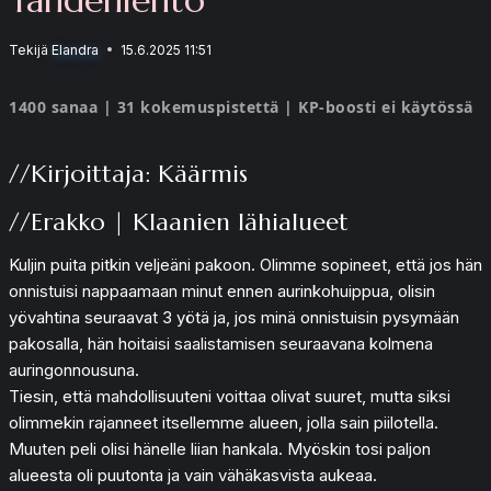
Tekijä
Elandra
15.6.2025 11:51
1400 sanaa | 31 kokemuspistettä | KP-boosti ei käytössä
//Kirjoittaja: Käärmis
//Erakko | Klaanien lähialueet
Kuljin puita pitkin veljeäni pakoon. Olimme sopineet, että jos hän
onnistuisi nappaamaan minut ennen aurinkohuippua, olisin
yövahtina seuraavat 3 yötä ja, jos minä onnistuisin pysymään
pakosalla, hän hoitaisi saalistamisen seuraavana kolmena
auringonnousuna.
Tiesin, että mahdollisuuteni voittaa olivat suuret, mutta siksi
olimmekin rajanneet itsellemme alueen, jolla sain piilotella.
Muuten peli olisi hänelle liian hankala. Myöskin tosi paljon
alueesta oli puutonta ja vain vähäkasvista aukeaa.