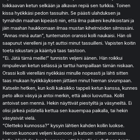
loikkaavan ketun selkään ja alkavan repiä sen turkkia. Toinen
kissa hyökkäsi pedon tassuihin. Se päästi ulahduksen ja
tymähdin maahan kipeästi niin, että ilma pakeni keuhkoistani ja
jäin maahan haukkomaan ilmaa mustan kihelmöiden silmissäni.
“Annas minä autan”, tuntematon oranssi kolli naukaisi. Hän oli
saapunut vierelleni ja nyt auttoi minut tassuilleni. Vapisten koitin
toeta iskustani ja kääntyä taas taistoon.
“Ei. Jätä tämä meille!” tunnistin veljeni äänen. Hän roikkui
rimpuilevan ketun selässä ja tarttui hampaillaan tämän niskaan.
Orassi kolli vierelläni nyökkäsi minulle nopeasti ja lähti sitten
taas mukaan hyökkäykseen jättäen minut hieman sivumpaan.
Katselin hetken, kun kolli kaksikko tappeli ketun kanssa, kunnes
peto alkoi väsyä ja antoi merkin, että aikoi luovuttaa. Kollit
antoivat sen mennä. Hekin näyttivät piestyiltä ja väsyneiltä. Ei
olisi järkeä pidätellä kettua sen kauempaa paikalla, tai hekin
väsyisivät vielä.
“Oletteko kunnossa?” kysyin lähtien kahden kollin luokse.
Hieroin kuonoani veljeni kuonoon ja katsoin sitten oranssia