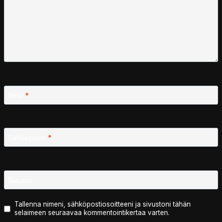
Nimi
*
Sähköposti
*
Sivusto
Tallenna nimeni, sähköpostiosoitteeni ja sivustoni tähän
selaimeen seuraavaa kommentointikertaa varten.