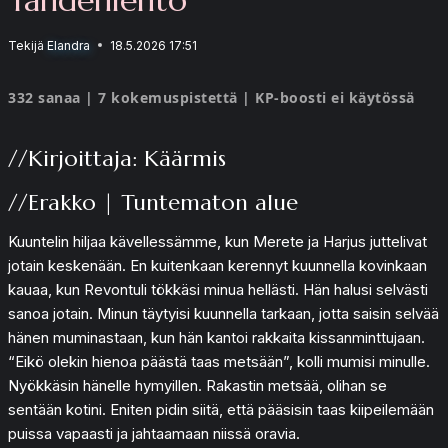
Tekijä
Elandra
18.5.2026 17:51
332 sanaa | 7 kokemuspistettä | KP-boosti ei käytössä
//Kirjoittaja: Käärmis
//Erakko | Tuntematon alue
Kuuntelin hiljaa kävellessämme, kun Merete ja Harjus juttelivat
jotain keskenään. En kuitenkaan kerennyt kuunnella kovinkaan
kauaa, kun Revontuli tökkäsi minua hellästi. Hän halusi selvästi
sanoa jotain. Minun täytyisi kuunnella tarkaan, jotta saisin selvää
hänen muminastaan, kun hän kantoi rakkaita kissanminttujaan.
“Eikö olekin hienoa päästä taas metsään”, kolli mumisi minulle.
Nyökkäsin hänelle hymyillen. Rakastin metsää, olihan se
sentään kotini. Eniten pidin siitä, että pääsisin taas kiipeilemään
puissa vapaasti ja jahtaamaan niissä oravia.