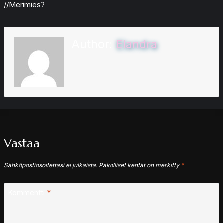
//Merimies?
Author:
Elandra
Vastaa
Sähköpostiosoitettasi ei julkaista.
Pakolliset kentät on merkitty
*
Kommentti
*