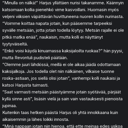
“Minulla on nälkä!” Harjus yllättäen nurisi takanamme. Käännyin
katsomaan kollia pienehkö virne kasvoillani. Huomasin myös
veljeni viiksien väpättävän huvittuneena nuoren kollin nurinasta.
“Voimme koittaa napata jotain, kun pääsemme tarpeeksi
syvälle metsään, jotta jotain todella löytyy. Metsän rajalle ei ole
pitkä matka enää”, naukaisin, mutta kolli ei näyttänyt
tyytyväiseltä.
“Enkö voisi käydä kinuamassa kaksijaloilta ruokaa?” hän pyysi,
mutta Revontuli pudisteli päätään.
“Olemme juuri lähdössä, meillä ei ole aikaa jäädä odottamaan
kaksijalkoja. Jos todella olet niin nälkäinen, vilkaise tuonne
roska-astiaan, jos siellä olisi jotain”, vanhempi kolli naukaisi ja
katsoi Harjusta tuimasti.
“Saat varmasti metsään päästyämme jotain syötävää, pärjäät
kyllä sinne asti”, lisäsin vielä ja sain vain vastauksesti pienoista
jupinaa.
Kuitenkin taas hetken päästä Harjus oli yhtä innokkaana kuin
aikaisemmin ja lähes loikki innosta.
“Minä nappaan jotain niin hienoa, että ette meinaa edes uskoa