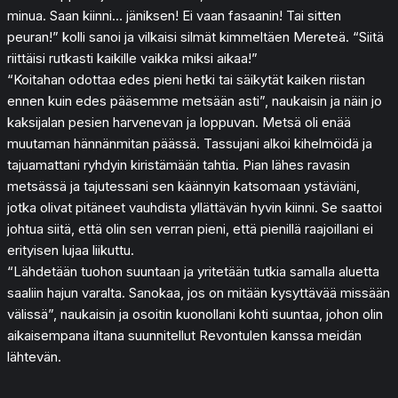
minua. Saan kiinni… jäniksen! Ei vaan fasaanin! Tai sitten
peuran!” kolli sanoi ja vilkaisi silmät kimmeltäen Mereteä. “Siitä
riittäisi rutkasti kaikille vaikka miksi aikaa!”
“Koitahan odottaa edes pieni hetki tai säikytät kaiken riistan
ennen kuin edes pääsemme metsään asti”, naukaisin ja näin jo
kaksijalan pesien harvenevan ja loppuvan. Metsä oli enää
muutaman hännänmitan päässä. Tassujani alkoi kihelmöidä ja
tajuamattani ryhdyin kiristämään tahtia. Pian lähes ravasin
metsässä ja tajutessani sen käännyin katsomaan ystäviäni,
jotka olivat pitäneet vauhdista yllättävän hyvin kiinni. Se saattoi
johtua siitä, että olin sen verran pieni, että pienillä raajoillani ei
erityisen lujaa liikuttu.
“Lähdetään tuohon suuntaan ja yritetään tutkia samalla aluetta
saaliin hajun varalta. Sanokaa, jos on mitään kysyttävää missään
välissä”, naukaisin ja osoitin kuonollani kohti suuntaa, johon olin
aikaisempana iltana suunnitellut Revontulen kanssa meidän
lähtevän.