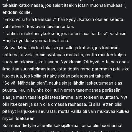
takaisin katsomassa, jos saisit itsekin jotain muonaa mukaasi”,
ehdotin kollille.
“Enkö voisi tulla kanssasi?” hän kysyi. Katsoin oksien seasta
vähitellen kirkastuvaa taivaanrantaa.
“Lähtisin mielelläni yksikseni, jos se ei sinua haittaisi”, vastasin.
Harjus nyökkäsi ymmärtäväisenä.
“Selvä. Minä lähden takaisin pesälle ja katson, jos löytäisin
sattumalta vielä jotain syötävää matkalta, mutta muuten kuljen
suoraan takaisin”, kolli sanoi. Nyökkäsin. Oli hyvä, että hän osasi
ilmoittaa suunnitelmastaan, jotta tietäisimme paremmin pitäisikö
huolestua, jos kollia ei näkyisikään palatessani takaisin.
“Selvä. Nähdään pian”, naukaisin ja lähdin laskeutumaan alas
puusta. Kuulin kuinka kolli tuli hieman taaempanaa perässäni
alas ja maan tasalle päästessämme lähti toiseen suuntaan. Nyt
olin itsekseni ja sain olla omassa rauhassa. Ei sillä, etten olisi
pitänyt Harjuksen seurasta, mutta välillä oli vain mukavaa kulkea
myös itsekseen.
Suuntasin tietylle alueelle kaksijalkalaa, jossa olin huomannut