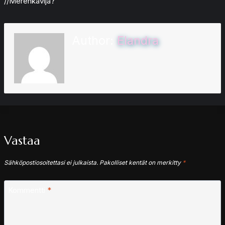
//Merenkävijä?
Author:
Elandra
Vastaa
Sähköpostiosoitettasi ei julkaista.
Pakolliset kentät on merkitty
*
Kommentti
*