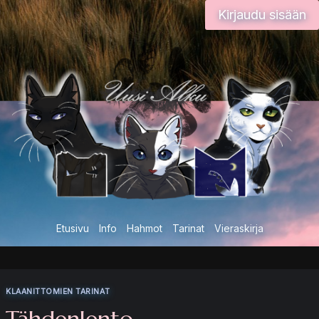
Siirry
Kirjaudu sisään
sisältöön
Etusivu
Info
Hahmot
Tarinat
Vieraskirja
KLAANITTOMIEN TARINAT
Tähdenlento