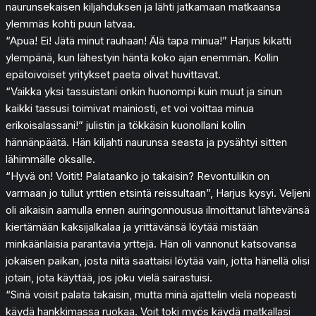
naurunsekaisen kiljahduksen ja lähti jatkamaan matkaansa
ylemmäs kohti puun latvaa.
“Apua! Ei! Jätä minut rauhaan! Älä tapa minua!” Harjus kikatti
ylempänä, kun lähestyin häntä koko ajan enemmän. Kollin
epätoivoiset yritykset paeta olivat huvittavat.
“Vaikka yksi tassuistani onkin huonompi kuin muut ja sinun
kaikki tassusi toimivat mainiosti, et voi voittaa minua
erikoisalassani!” julistin ja tökkäsin kuonollani kollin
hännänpäätä. Hän kiljahti naurunsa seasta ja pysähtyi sitten
lähimmälle oksalle.
“Hyvä on! Voitit! Palataanko jo takaisin? Revontulikin on
varmaan jo tullut yrttien etsintä reissultaan”, Harjus kysyi. Veljeni
oli aikaisin aamulla ennen auringonnousua ilmoittanut lähtevänsä
kiertämään kaksijalkalaa ja yrittävänsä löytää mistään
minkäänlaisia parantavia yrttejä. Hän oli vannonut katsovansa
jokaisen paikan, josta niitä saattaisi löytää vain, jotta hänellä olisi
jotain, jota käyttää, jos joku vielä sairastuisi.
“Sinä voisit palata takaisin, mutta minä ajattelin vielä nopeasti
käydä hankkimassa ruokaa. Voit toki myös käydä matkallasi