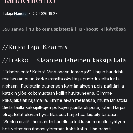
Tekijä
Elandra
2.2.2026 16:27
598 sanaa | 13 kokemuspistettä | KP-boosti ei käytössä
//Kirjoittaja: Käärmis
//Erakko | Klaanien läheinen kaksijalkala
“Tähdenlento! Katso! Minä osaan tämän jo!” Harjus huudahti
mielissään puun korkeammilta oksilta ja pudotti sieltä lunta
niskaani. Pudistelin puuterisen kylmän aineen pois päältäni ja
katsoin ylös kokomustaan kolliin huvittuneena. Olimme
kaksijalkalan rajamailla. Emme aivan metsässä, mutta lähistöllä.
Siellä täällä kaksijalkojen polkujen juurilla oli puita, joten Harjus
oli ajatellut olevan hyvä tilaisuus harjoittaa kiipeily taitoaan.
“Senkin riiviö!” huudahdin hänelle ja loikkasin rungolle ryhtyen
heti vetämään itseäni ylemmäs kohti kollia. Hän päästi