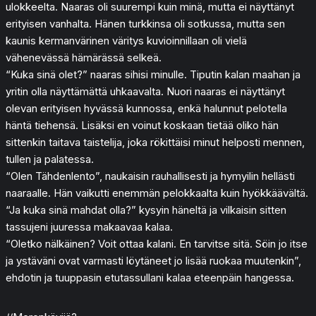
ulokkeelta. Naaras oli suurempi kuin minä, mutta ei näyttänyt
erityisen vanhalta. Hänen turkkinsa oli sotkussa, mutta sen
kaunis kermanvärinen väritys kuvioinnillaan oli vielä
vähenevässä hämärässä selkeä.
“Kuka sinä olet?” naaras sihisi minulle. Tiputin kalan maahan ja
yritin olla näyttämättä uhkaavalta. Nuori naaras ei näyttänyt
olevan erityisen hyvässä kunnossa, enkä halunnut pelotella
häntä tiehensä. Lisäksi en voinut koskaan tietää oliko hän
sittenkin taitava taistelija, joka rökittäisi minut helposti mennen,
tullen ja palatessa.
“Olen Tähdenlento”, naukaisin rauhallisesti ja hymyilin hellästi
naaraalle. Hän vaikutti enemmän pelokkaalta kuin hyökkäävältä.
“Ja kuka sinä mahdat olla?” kysyin häneltä ja vilkaisin sitten
tassujeni juuressa makaavaa kalaa.
“Oletko nälkäinen? Voit ottaa kalani. En tarvitse sitä. Söin jo itse
ja ystäväni ovat varmasti löytäneet jo lisää ruokaa muutenkin”,
ehdotin ja tuuppasin etutassullani kalaa eteenpäin hangessa.