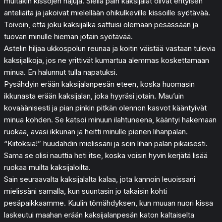
muitakin kissojen hajuja. Siellä päin kaksijalat olivat erityisen
anteliaita ja jakoivat mielellään ohikulkeville kissoille syötävää.
Toivoin, että joku kaksijalka sattuisi olemaan pesässään ja
tuovan minulle hieman jotain syötävää.
Astelin hiljaa ukkospolun reunaa ja koitin väistää vastaan tulevia
kaksijalkoja, jos ne yrittivät kumartua alemmas koskettamaan
minua. En halunnut tulla napatuksi.
Pysähdyin erään kaksijalanpesän eteen, koska huomasin
ikkunasta erään kaksijalan, joka hyyräsi jotain. Mau’uin
kovaäänisesti ja pian pinkin pitkän olennon kasvot kääntyivät
minua kohden. Se katsoi minuun ilahtuneena, kääntyi hakemaan
ruokaa, avasi ikkunan ja heitti minulle pienen lihanpalan.
“Kiitoksia!” huudahdin mielissäni ja söin lihan palan pikaisesti.
Sama se olisi nauttia heti itse, koska voisin hyvin kerjätä lisää
ruokaa muilta kaksijaloilta.
Sain seuraavalta kaksijalalta kalaa, jota kannoin leuoissani
mielissäni samalla, kun suuntasin jo takaisin kohti
pesäpaikkaamme. Kuulin tömähdyksen, kun muuan nuori kissa
laskeutui maahan erään kaksijalanpesän katon kaltaiselta