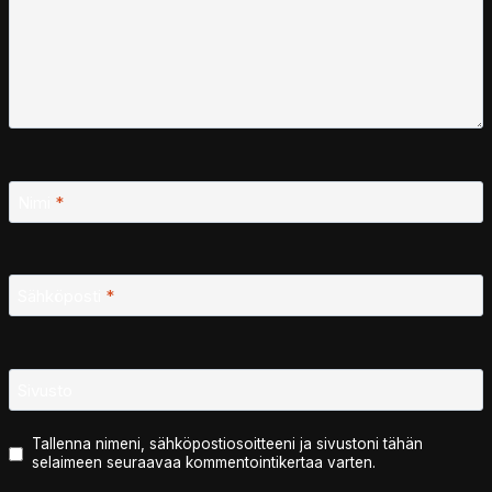
Nimi
*
Sähköposti
*
Sivusto
Tallenna nimeni, sähköpostiosoitteeni ja sivustoni tähän
selaimeen seuraavaa kommentointikertaa varten.