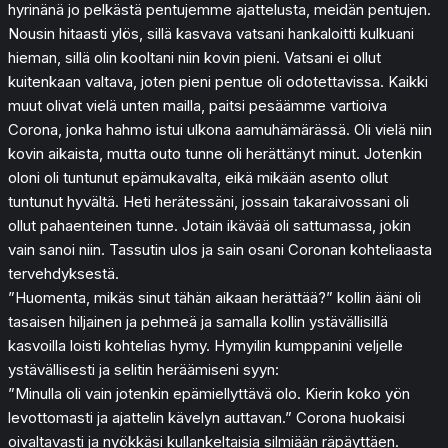
hyrinänä jo pelkästä pentujemme ajattelusta, meidän pentujen.
Nousin hitaasti ylös, sillä kasvava vatsani hankaloitti kulkuani
hieman, sillä olin kooltani niin kovin pieni. Vatsani ei ollut
kuitenkaan valtava, joten pieni pentue oli odotettavissa. Kaikki
muut olivat vielä unten mailla, paitsi pesäämme vartioiva
Corona, jonka hahmo istui ulkona aamuhämärässä. Oli vielä niin
kovin aikaista, mutta outo tunne oli herättänyt minut. Jotenkin
oloni oli tuntunut epämukavalta, eikä mikään asento ollut
tuntunut hyvältä. Heti herätessäni, jossain takaraivossani oli
ollut pahaenteinen tunne. Jotain ikävää oli sattumassa, jokin
vain sanoi niin. Tassutin ulos ja sain osani Coronan kohteliaasta
tervehdyksestä.
”Huomenta, mikäs sinut tähän aikaan herättää?” kollin ääni oli
tasaisen hiljainen ja pehmeä ja samalla kollin ystävällisillä
kasvoilla loisti kohtelias hymy. Hymyilin kumppanini veljelle
ystävällisesti ja selitin heräämiseni syyn:
”Minulla oli vain jotenkin epämiellyttävä olo. Kierin koko yön
levottomasti ja ajattelin kävelyn auttavan.” Corona huokaisi
oivaltavasti ja nyökkäsi kullankeltaisia silmiään räpäyttäen.