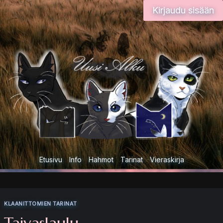
Siirry
Kirjaudu sisään
sisältöön
Etusivu
Info
Hahmot
Tarinat
Vieraskirja
KLAANITTOMIEN TARINAT
Taivaslaulu