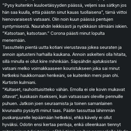
”Pysy kuitenkin kuuloetäisyyden päässä, veljeni saa sätkyn jos
hän saa kuulla, että päästin sinut kauas tuollaisena”, tämä viittoi
hienovaraisesti vatsaani. Olin noin kuun päässä pentujen
syntymisestä. Naurahdin leikkisästi ja nyökkäsin silmääni iskien.
”Katsotaan, katsotaan.” Corona päästi minut lopulta
menemään.
Tassuttelin pientä uutta kotiani vierustavaa jokea seuraten ja
annoin ajatusteni harhailla kaukana. Annoin askelteni olla hitaita,
sillä minulla ei ollut kiire mihinkään. Säpsähdin ajatuksistani
vatsani melko voimakkaaseen kouristukseen joka sai minut
hetkeksi haukkomaan henkeäni, se kuitenkin meni pian ohi.
Kurtistin kulmiani.
”Kultaset, rauhoittuisitteko vähän. Emolla ei ole kovin mukavat
oltavat”, kuiskasin itsekseni, kuin vatsassani oleville pennuille
puhuen. Jatkoin joen seuraamista ja toinen samanlainen
kivunaalto pysäytti minut taas. Päätin tassuttaa lähimmän
puskanjuurelle lepäämään hetkeksi, ehkä kävely ei ollut
hyväksi. Odotin ensi kertaa pentuja, enkä olleenkaan tiennyt