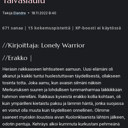
Tekijä
Elandra
18.11.2022 8:40
671 sanaa | 15 kokemuspistettä | KP-boosti ei käytössä
//Kirjoittaja: Lonely Warrior
//Erakko |
Heräsin raikkaaseen lehtisateen aamuun. Uusi elämäni oli
alkanut ja kaikki tuntui huolestuttavan täydellisestä, ollakseen
tosinta totta. Joka aamu, kun avaisin silmäni näkisin
Merkuriuksen suuren ja lohdullisen tummanharmaa läikkikkään
hahmon vierelläni. Rakkaus kyseistä erakko kollia kohtaan, oli
kuin ympärilleni kietaistu paksu ja lämmin häntä, jonka suojassa
en voinut olla muuta kuin täydellisen onnellinen. Olimme
saaneet myöskin ilouutisia aivan Kuolonklaanista lähtöni jälkeen,
odotin pentuja. Kehräys alkoi kummuta kurkustani pehmeänä