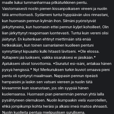
maalle liukui tummanharmaa pitkäturkkinen pentu.
Vaistomaisesti nostin pienen kissanpoikaisen vireeni ja nuolin
tätä armottomasti. Sydämeni tuntui hyppäävän ulos rinnastani,
kun huomasin pennun kylmän ihon. Silmäni pyöristyivät
järkyttyneinä, kun huomasin ettei pennun kyljet kohoilleet. Olin
liian järkyttynyt reagoimaan luontevasti. Tuntui kuin vereni olisi
jäätynyt. En kuitenkaan ehtinyt miettimään sitä enää
hetkeäkään, kun toinen samanlainen kuolleen pentuni
synnyttänyt kipuaalto kulki hitaasti lävitseni. *Ole elossa.
Kultapieni jää luokseni, vaikka sisaruksesi ei jäisikään.*
Ajatukseni olivat toivottomia. *Siunatut esi-isäni, antakaa hänen
pysyä hengissä.* Nyt Merkuriuksen turkin kuviot omaava pieni
pentu oli syntynyt maailmaan. Nappasin pennun ripeästi
hampaisiini ja laskin sen vatsani viereen ja nuolin tätä
kiivaammin kuin sisarustaan, jos olin syypää hänen
kuolemaansa. Huomasin pian pienemmän pennun yhtä lailla
pysähtyneen olemuksen. Nuolin kumpaakin vielä vuorotellen,
ehkä jompikumpi kohta heräisi ja alkaisi imeä maitoa ahnaasti.
Nuolin kuolleita pentuja mielipuolisen surullisena.