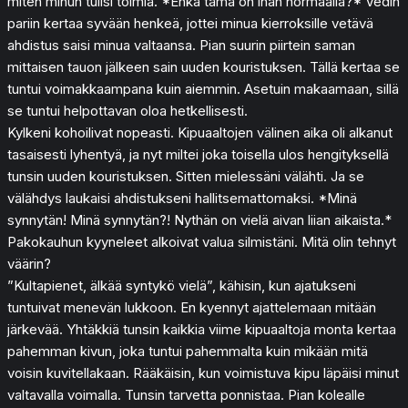
miten minun tulisi toimia. *Ehkä tämä on ihan normaalia?* Vedin
pariin kertaa syvään henkeä, jottei minua kierroksille vetävä
ahdistus saisi minua valtaansa. Pian suurin piirtein saman
mittaisen tauon jälkeen sain uuden kouristuksen. Tällä kertaa se
tuntui voimakkaampana kuin aiemmin. Asetuin makaamaan, sillä
se tuntui helpottavan oloa hetkellisesti.
Kylkeni kohoilivat nopeasti. Kipuaaltojen välinen aika oli alkanut
tasaisesti lyhentyä, ja nyt miltei joka toisella ulos hengityksellä
tunsin uuden kouristuksen. Sitten mielessäni välähti. Ja se
välähdys laukaisi ahdistukseni hallitsemattomaksi. *Minä
synnytän! Minä synnytän?! Nythän on vielä aivan liian aikaista.*
Pakokauhun kyyneleet alkoivat valua silmistäni. Mitä olin tehnyt
väärin?
”Kultapienet, älkää syntykö vielä”, kähisin, kun ajatukseni
tuntuivat menevän lukkoon. En kyennyt ajattelemaan mitään
järkevää. Yhtäkkiä tunsin kaikkia viime kipuaaltoja monta kertaa
pahemman kivun, joka tuntui pahemmalta kuin mikään mitä
voisin kuvitellakaan. Rääkäisin, kun voimistuva kipu läpäisi minut
valtavalla voimalla. Tunsin tarvetta ponnistaa. Pian kolealle