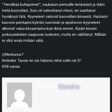
”Herätkää kultapienet”, naukaisin pennuille lempeästi ja tökin
heitä kuonollani. Suru oli sekoittanut minut, en saattanut
hyväksyä tätä. Kyyneleet valuivat kasvoillani kiivaasti. Hautasin
kasvoni pentujeni kylmiin ruumiisiin ja epätoivon kyyneleet
alkoivat valua kiivaampina kuin ikinä ennen. Kuulin kissan
juoksuaskelien saapuvan luokseni, mutta en välittänyt. Millään
ei ollut enää mitään väliä.
//Merkurius?
Anteeks Taivas en ois halunnu tehä sulle näi D’:
658 sanaa
Author:
Elandra