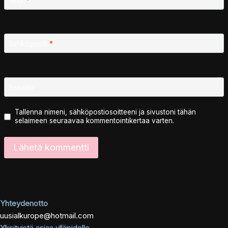
Nimi
*
Sähköposti
*
Sivusto
Tallenna nimeni, sähköpostiosoitteeni ja sivustoni tähän
selaimeen seuraavaa kommentointikertaa varten.
Yhteydenotto
uusialkurope@hotmail.com
Yksityistä asiaa ylläpidolle