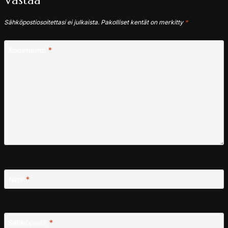
Vastaa
Sähköpostiosoitettasi ei julkaista.
Pakolliset kentät on merkitty
*
Kommentti
*
Nimi
*
Sähköposti
*