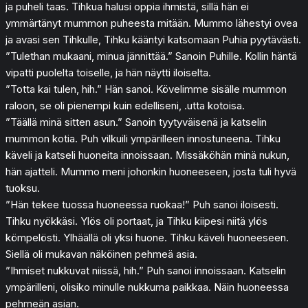
ja puheli taas. Tihkua halusi oppia ihmistä, sillä hän ei
ymmärtänyt mummon puheesta mitään. Mummo lähestyi ovea
ja avasi sen Tihkulle, Tihku kääntyi katsomaan Puhia pyytävästi.
”Tulethan mukaani, minua jännittää.” Sanoin Puhille. Kollin häntä
vipatti puolelta toiselle, ja hän näytti iloiselta.
”Totta kai tulen, hih.” Hän sanoi. Kövelimme sisälle mummon
raloon, se oli pienempi kuin edelliseni, .utta kotoisa.
”Täällä minä sitten asun.” Sanoin tyytyväisenä ja katselin
mummon kotia. Puh vilkuili ympärilleen innostuneena. Tihku
käveli ja katseli huoneita innoissaan. Missäköhän minä nukun,
hän ajatteli. Mummo meni johonkin huoneeseen, josta tuli hyvä
tuoksu.
”Hän tekee tuossa huoneessa ruokaa!” Puh sanoi iloisesti.
Tihku nyökkäsi. Ylös oli portaat, ja Tihku kiipesi niitä ylös
kömpelösti. Ylhäällä oli yksi huone. Tihku käveli huoneeseen.
Siellä oli mukavan näköinen pehmeä asia.
”Ihmiset nukkuvat niissä, hih.” Puh sanoi innoissaan. Katselin
ympärilleni, olisiko minulle nukkuma paikkaa. Näin huoneessa
pehmeän asian.