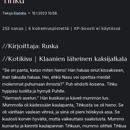
Tekijä
Elandra
15.1.2023 10:58
252 sanaa | 6 kokemuspistettä | KP-boosti ei käytössä
//Kirjoittaja: Ruska
//Kotikisu | Klaanien läheinen kaksijalkala
”Se on panta, katso miten hieno! Hän haluaa sinut kissakseen,
ihan takuulla haluaa. Hei, ehkä Nasu voi opettaa meidät
molemmat puhumaan ihmistä?” Puh ehdotti iloisena. Tihku
hyppäsi tuolilta ja hymyili Puhille.
”Varmasti asetun.” Hän kuiskasi ja käveli mummon luo.
Mummolla oli kädessään kaulapanta, Tihkusta se oli hieno. Se
oli väriltään vaslean vihreä, ja siinä oli pieni hölskyvä asia. Se
kuulosti korviin hyvältä, mutta vaikeuttaisi saalistusta. Mummo
kumartui ja kiinnitti kaulapannan Tihkuun, mummo silitteli Tihkua