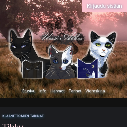
Siirry
Kirjaudu sisään
sisältöön
Etusivu
Info
Hahmot
Tarinat
Vieraskirja
KLAANITTOMIEN TARINAT
Tihku