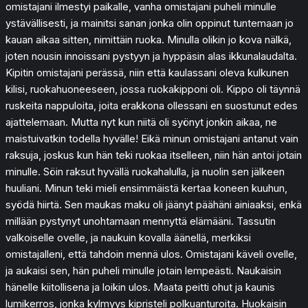
omistajani ilmestyi paikalle, vanha omistajani puheli minulle
ystävällisesti, ja mainitsi sanan jonka olin oppinut tuntemaan jo
kauan aikaa sitten, nimittäin ruoka. Minulla olikin jo kova nälkä,
joten nousin innoissani pystyyn ja hyppäsin alas ikkunalaudalta.
Kipitin omistajani perässä, niin että kaulassani oleva kulkunen
kilisi, ruokahuoneeseen, jossa ruokakipponi oli. Kippo oli täynnä
ruskeita nappuloita, joita erakkona ollessani en suostunut edes
ajattelemaan. Mutta nyt kun niitä oli syönyt jonkin aikaa, ne
maistuivatkin todella hyvälle! Eikä minun omistajani antanut vain
raksuja, joskus kun hän teki ruokaa itselleen, niin hän antoi jotain
minulle. Söin raksut hyvällä ruokahalulla, ja nuolin sen jälkeen
huuliani. Minun teki mieli ensimmäistä kertaa koneen kuuhun,
syödä hiirtä. Sen maukas maku oli jäänyt päähäni ainiaaksi, enkä
millään pystynyt unohtamaan mennyttä elämääni. Tassutin
valkoiselle ovelle, ja naukuin kovalla äänellä, merkiksi
omistajalleni, että tahdoin mennä ulos. Omistajani käveli ovelle,
ja aukaisi sen, hän puheli minulle jotain lempeästi. Naukaisin
hänelle kiitollisena ja loikin ulos. Maata peitti ohut ja kaunis
lumikerros, jonka kylmyys kipristeli polkuanturoita. Huokaisin