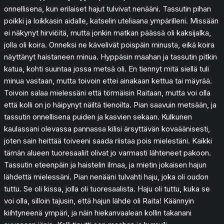
onnellisena, kun erilaiset hajut tulvivat nenääni. Tassutin pihan
poikki ja loikkasin aidalle, katselin uteliaana ympärilleni. Missään
ei näkynyt hirviöitä, mutta jonkin matkan päässä oli kaksijalka,
jolla oli koira. Onneksi ne kävelivät poispäin minusta, eikä koira
näyttänyt haistaneen minua. Hyppäsin maahan ja tassutin pitkin
katua, kohti suuntaa jossa metsä oli. En tiennyt mitä siellä tuli
minua vastaan, mutta toivoin ettei ainakaan kettua tai mäyrää.
Toivoin salaa mielessäni että törmäisin Raitaan, mutta voi olla
että kolli on jo häipynyt näiltä tienoilta. Pian saavuin metsään, ja
tassutin onnellisena puiden ja kasvien sekaan. Kulkunen
kaulassani olevassa pannassa kilisi ärsyttävän kovaäänisesti,
joten sain heittää toiveeni saada riistaa pois mielestäni. Kaikki
tämän alueen tuoresaaliit olivat jo varmasti lähteneet pakoon.
Tassutin eteenpäin ja haistelin ilmaa, ja mietin jokaisen hajun
lähdettä mielessäni. Pian nenääni tulvahti haju, joka oli oudon
tuttu. Se oli kissa, jolla oli tuoresaalista. Haju oli tuttu, kuka se
voi olla, silloin tajusin, että hajun lähde oli Raita! Käännyin
kiihtyneenä ympäri, ja näin hiekanvaalean kollin takanani