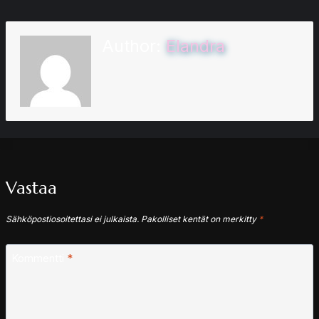
Author:
Elandra
Vastaa
Sähköpostiosoitettasi ei julkaista.
Pakolliset kentät on merkitty
*
Kommentti
*