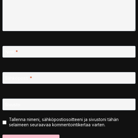
Nimi
*
Sähköposti
*
Sivusto
Tallenna nimeni, sähköpostiosoitteeni ja sivustoni tähän
selaimeen seuraavaa kommentointikertaa varten.