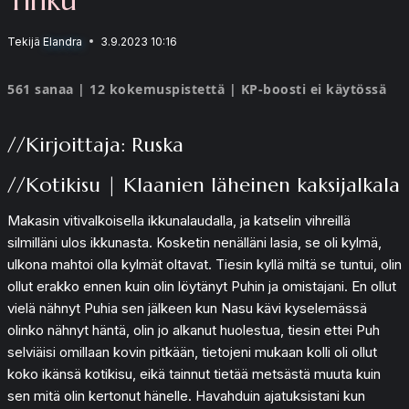
Tekijä
Elandra
3.9.2023 10:16
561 sanaa | 12 kokemuspistettä | KP-boosti ei käytössä
//Kirjoittaja: Ruska
//Kotikisu | Klaanien läheinen kaksijalkala
Makasin vitivalkoisella ikkunalaudalla, ja katselin vihreillä
silmilläni ulos ikkunasta. Kosketin nenälläni lasia, se oli kylmä,
ulkona mahtoi olla kylmät oltavat. Tiesin kyllä miltä se tuntui, olin
ollut erakko ennen kuin olin löytänyt Puhin ja omistajani. En ollut
vielä nähnyt Puhia sen jälkeen kun Nasu kävi kyselemässä
olinko nähnyt häntä, olin jo alkanut huolestua, tiesin ettei Puh
selviäisi omillaan kovin pitkään, tietojeni mukaan kolli oli ollut
koko ikänsä kotikisu, eikä tainnut tietää metsästä muuta kuin
sen mitä olin kertonut hänelle. Havahduin ajatuksistani kun