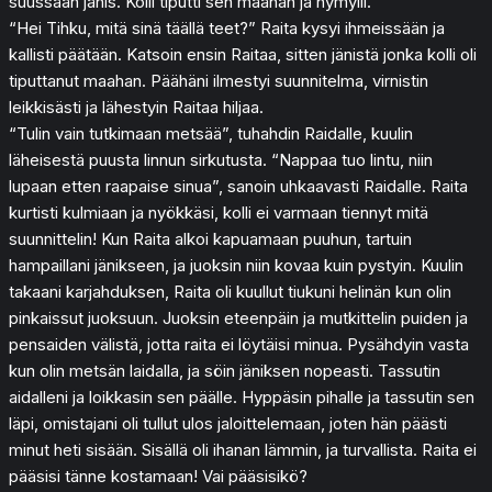
suussaan jänis. Kolli tiputti sen maahan ja hymyili.
“Hei Tihku, mitä sinä täällä teet?” Raita kysyi ihmeissään ja
kallisti päätään. Katsoin ensin Raitaa, sitten jänistä jonka kolli oli
tiputtanut maahan. Päähäni ilmestyi suunnitelma, virnistin
leikkisästi ja lähestyin Raitaa hiljaa.
“Tulin vain tutkimaan metsää”, tuhahdin Raidalle, kuulin
läheisestä puusta linnun sirkutusta. “Nappaa tuo lintu, niin
lupaan etten raapaise sinua”, sanoin uhkaavasti Raidalle. Raita
kurtisti kulmiaan ja nyökkäsi, kolli ei varmaan tiennyt mitä
suunnittelin! Kun Raita alkoi kapuamaan puuhun, tartuin
hampaillani jänikseen, ja juoksin niin kovaa kuin pystyin. Kuulin
takaani karjahduksen, Raita oli kuullut tiukuni helinän kun olin
pinkaissut juoksuun. Juoksin eteenpäin ja mutkittelin puiden ja
pensaiden välistä, jotta raita ei löytäisi minua. Pysähdyin vasta
kun olin metsän laidalla, ja söin jäniksen nopeasti. Tassutin
aidalleni ja loikkasin sen päälle. Hyppäsin pihalle ja tassutin sen
läpi, omistajani oli tullut ulos jaloittelemaan, joten hän päästi
minut heti sisään. Sisällä oli ihanan lämmin, ja turvallista. Raita ei
pääsisi tänne kostamaan! Vai pääsisikö?