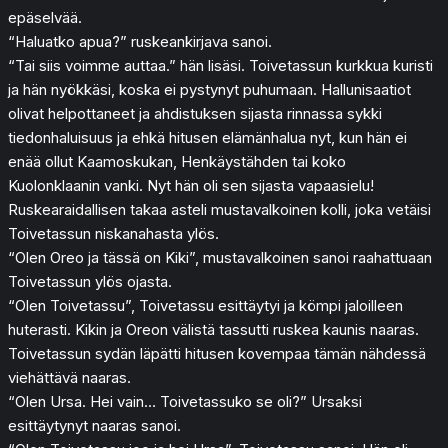
epäselvää.
“Haluatko apua?” ruskeankirjava sanoi.
“Tai siis voimme auttaa.” hän lisäsi. Toivetassun kurkkua kuristi
ja hän nyökkäsi, koska ei pystynyt puhumaan. Hallunisaatiot
olivat helpottaneet ja ahdistuksen sijasta rinnassa sykki
tiedonhaluisuus ja ehkä hitusen elämänhalua nyt, kun hän ei
enää ollut Kaamoskukan, Henkäystähden tai koko
Kuolonklaanin vanki. Nyt hän oli sen sijasta vapaasielu!
Ruskearaidallisen takaa asteli mustavalkoinen kolli, joka vetäisi
Toivetassun niskanahasta ylös.
“Olen Oreo ja tässä on Kiki”, mustavalkoinen sanoi raahattuaan
Toivetassun ylös ojasta.
“Olen Toivetassu”, Toivetassu esittäytyi ja kömpi jaloilleen
huterasti. Kikin ja Oreon välistä tassutti ruskea kaunis naaras.
Toivetassun sydän läpätti hitusen kovempaa tämän nähdessä
viehättävä naaras.
“Olen Ursa. Hei vain… Toivetassuko se oli?” Ursaksi
esittäytynyt naaras sanoi.