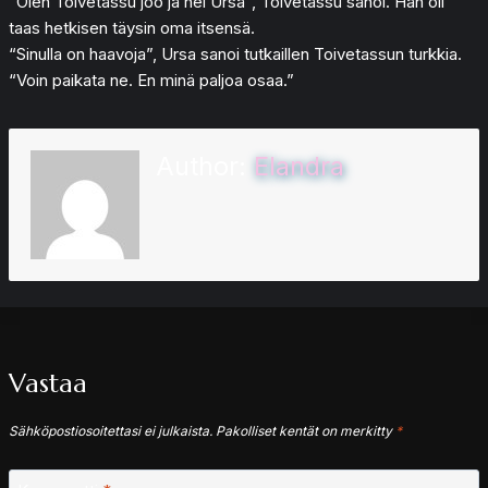
“Olen Toivetassu joo ja hei Ursa”, Toivetassu sanoi. Hän oli
taas hetkisen täysin oma itsensä.
“Sinulla on haavoja”, Ursa sanoi tutkaillen Toivetassun turkkia.
“Voin paikata ne. En minä paljoa osaa.”
Author:
Elandra
Vastaa
Sähköpostiosoitettasi ei julkaista.
Pakolliset kentät on merkitty
*