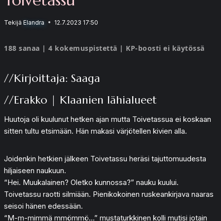
Tekijä
Elandra
12.7.2023 17:50
188 sanaa | 4 kokemuspistettä | KP-boosti ei käytössä
//Kirjoittaja: Saaga
//Erakko | Klaanien lähialueet
Huutoja oli kuulunut hetken ajan mutta Toivetassua ei koskaan
sitten tultu etsimään. Hän makasi värjötellen kivien alla.
Joidenkin hetkien jälkeen Toivetassu heräsi tajuttomuudesta
hiljaiseen naukuun.
“Hei. Muukalainen? Oletko kunnossa?” nauku kuului.
Toivetassu raotti silmiään. Pienikokoinen ruskeankirjava naaras
seisoi hänen edessään.
“M-m-mimmä mmömmö…” mustaturkkinen kolli mutisi jotain