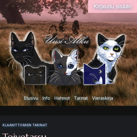
Siirry
Kirjaudu sisään
sisältöön
Etusivu
Info
Hahmot
Tarinat
Vieraskirja
KLAANITTOMIEN TARINAT
Toivetassu