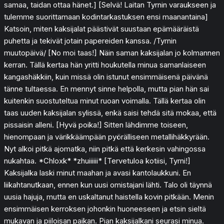
samaa, taidan ottaa hänet.] [Selvä! Laitan Tyrnin varaukseen ja
tulemme suorittamaan kodintarkastuksen ensi maanantaina]
Katsoin, miten kaksijalat päästivät suustaan epämääräistä
puhetta ja tekivät jotain papereiden kanssa. /Tyrnin
muutopäivä/ [No moi taas!] Näin saman kaksijalan jo kolmannen
kerran. Tällä kertaa hän yritti houkutella minua samanlaiseen
kangashäkkiin, kuin missä olin istunut ensimmäisenä päivänä
tänne tultaessa. En mennyt sinne helpolla, mutta pian hän sai
kuitenkin suostuteltua minut ruoan voimalla. Tällä kertaa olin
taas uuden kaksijalan sylissä, enkä saisi tehdä sitä mokaa, että
pissaisin alleni. [Hyvä poika!] Sitten lähdimme toiseen,
hienompaan ja värikkäämpään pyörälliseen metallihäkkyrään.
Nyt alkoi pitkä ajomatka, niin pitkä että kerkesin vahingossa
nukahtaa. *Chloxk* *zhuiiiiii* [Tervetuloa kotiisi, Tyrni!]
Kaksijalka laski minut maahan ja avasi kantolaukkuni. En
liikahtanutkaan, ennen kun uusi omistajani lähti. Talo oli täynnä
uusia hajuja, mutta en uskaltanut haistella kovin pitkään. Menin
ensimmäisen kerroksen johonkin huoneeseen ja etsin sieltä
mukavan ja piiloisan paikan. Pian kaksijalkani seurasi minua.