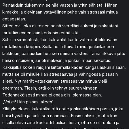
Painauduin tiukemmin seinää vasten ja yritin sähistä. Hänen
kimakka ja olevinaan ystävällinen puhe vain stressasi minua
entisestään.
Sitten ovi, joka oli toinen seinä vierelläni aukesi ja niskastani
tartuttiin ennen kuin kerkesin estää sitä.
Sähisin vimmatusti, kun kaksijalat kantoivat minut liikkuvaan
metalliseen koppiin. Siellä he laittoivat minut jonkinlaiseen
laukkuun, painauduin heti sen seinää vasten. Tämä liikkuva juttu
haisi omituiselle, se oli makean ja jonkun muun sekoitus.
Kaksijalka kokeili rajojani laittamalla käden kangaslaukun sisään,
mutta se oli minulle liian stressaavaa ja vahingossa pissasin
alleni. Nyt märät vatsakarvani stressasivat minua vielä
enemmän. Tiesin, että olin tehnyt suuren virheen.
Todennäköisesti minua ei enää olisi olemassa pian.
[Voi ei! Hän pissasi alleen]
Yllätyksekseni kaksijalka otti esille jonkinnäköisen pussin, joka
haisi hyvältä ja tunki sen naamaani. Ensin sähisin, mutta kun
sisällä oleva aine kosketti huuliani tiesin, että se oli ruokaa ja