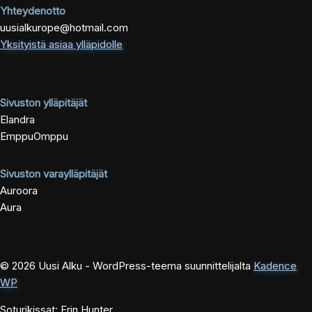
Yhteydenotto
uusialkurope@hotmail.com
Yksityistä asiaa ylläpidolle
Sivuston ylläpitäjät
Elandra
EmppuOmppu
Sivuston varaylläpitäjät
Auroora
Aura
© 2026 Uusi Alku - WordPress-teema suunnittelijalta
Kadence
WP
Soturikissat: Erin Hunter