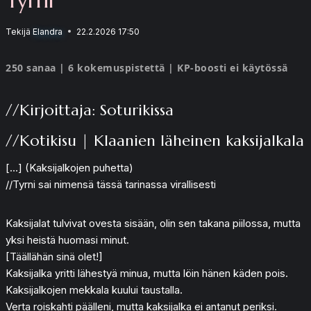
Tekijä
Elandra
22.2.2026 17:50
250 sanaa | 6 kokemuspistettä | KP-boosti ei käytössä
//Kirjoittaja: Soturikissa
//Kotikisu | Klaanien läheinen kaksijalkala
[…] (Kaksijalkojen puhetta)
//Tyrni sai nimensä tässä tarinassa virallisesti
Kaksijalat tulvivat ovesta sisään, olin sen takana piilossa, mutta
yksi heistä huomasi minut.
[Täällähän sinä olet!]
Kaksijalka yritti lähestyä minua, mutta löin hänen käden pois.
Kaksijalkojen mekkala kuului taustalla.
Verta roiskahti päälleni, mutta kaksijalka ei antanut periksi.