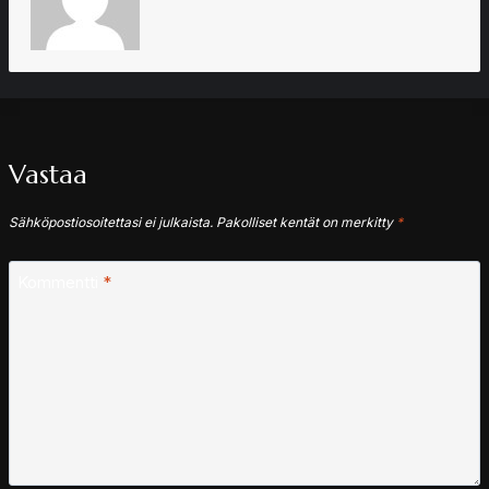
Vastaa
Sähköpostiosoitettasi ei julkaista.
Pakolliset kentät on merkitty
*
Kommentti
*