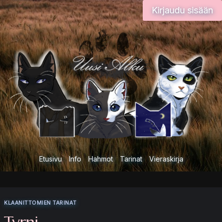
Siirry
Kirjaudu sisään
sisältöön
Etusivu
Info
Hahmot
Tarinat
Vieraskirja
KLAANITTOMIEN TARINAT
Tyrni