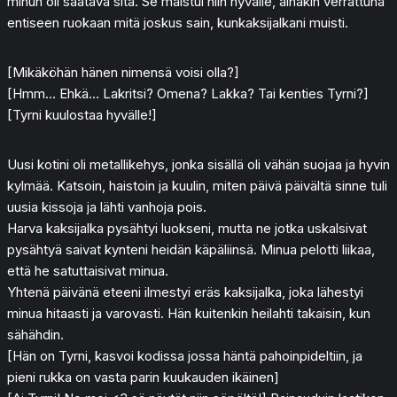
minun oli saatava sitä. Se maistui niin hyvälle, ainakin verrattuna
entiseen ruokaan mitä joskus sain, kunkaksijalkani muisti.
[Mikäköhän hänen nimensä voisi olla?]
[Hmm… Ehkä… Lakritsi? Omena? Lakka? Tai kenties Tyrni?]
[Tyrni kuulostaa hyvälle!]
Uusi kotini oli metallikehys, jonka sisällä oli vähän suojaa ja hyvin
kylmää. Katsoin, haistoin ja kuulin, miten päivä päivältä sinne tuli
uusia kissoja ja lähti vanhoja pois.
Harva kaksijalka pysähtyi luokseni, mutta ne jotka uskalsivat
pysähtyä saivat kynteni heidän käpäliinsä. Minua pelotti liikaa,
että he satuttaisivat minua.
Yhtenä päivänä eteeni ilmestyi eräs kaksijalka, joka lähestyi
minua hitaasti ja varovasti. Hän kuitenkin heilahti takaisin, kun
sähähdin.
[Hän on Tyrni, kasvoi kodissa jossa häntä pahoinpideltiin, ja
pieni rukka on vasta parin kuukauden ikäinen]