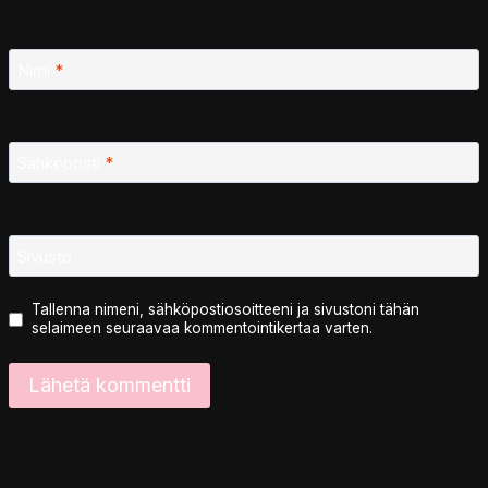
Nimi
*
Sähköposti
*
Sivusto
Tallenna nimeni, sähköpostiosoitteeni ja sivustoni tähän
selaimeen seuraavaa kommentointikertaa varten.