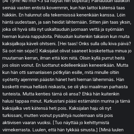
[Ai Tyrni! No moi <3 sä näytät niin söpöltä!] Painauduin laatikon
seinää vasten entistä kovemmin, kun hän laittoi kätensä taas
häkkiin. En halunnut olla tekemisissä kenenkään kanssa. Löin
häntä uudestaan, ja sain heidät lähtemään. Sitten jäin taas yksin,
joka oli hyvä sillä nyt uskaltauduin juomaan vettä ja syömään
hieman kuivia nappuloita. Piilouduin kuitenkin takaisin kun muita
kaksijalkoja käveli ohitseni. [Hei taas! Onks sulla ollu kiva päivä?
Sä oot niin söpö!] Kaksijalat olivat saaneet kosketettua minua jo
muutaman kerran, ilman että löin niitä. Olisin kyllä purrut heitä
jos olisin voinut. En luottanut edelleenkään keneenkään. Mutta
kun hän otti samanlaisen pötkylän esille, mitä minulle oltiin
syötetty aijemmin päästin hänet heti hieman lähemmäs. Hän
kosketti minua hellästi niskasta, se oli yksi maailman parhaista
tunteista. Mutta kenties tämä oli ansa? Ehkä hän kuitenkin
halusi tappaa minut. Kurkustani pääsi estämätön murina ja tämä
kaksijalka veti kätensä heti pois. Kaksijalan haju oli nyt
turkissani, mutten voinut pysähtyä nuolemaan sitä pois
aktiivisen vaaran vuoksi. [Tuo näyttää jo kehittymistä
viimekerrasta. Luulen, että hän tykkää sinusta.] [Minä luulen