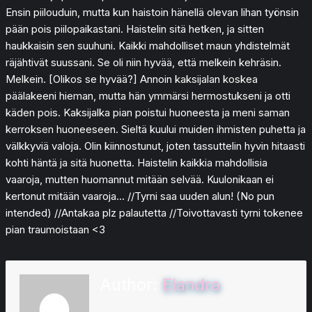
Ensin piilouduin, mutta kun haistoin hänellä olevan lihan työnsin
pään pois piilopaikastani. Haistelin sitä hetken, ja sitten
haukkaisin sen suuhuni. Kaikki mahdolliset maun yhdistelmät
räjähtivät suussani. Se oli niin hyvää, että melkein kehräsin.
Melkein. [Olikos se hyvää?] Annoin kaksijalan koskea
päälakeeni hieman, mutta hän ymmärsi hermostukseni ja otti
käden pois. Kaksijalka pian poistui huoneesta ja meni saman
kerroksen huoneeseen. Sieltä kuului muiden ihmisten puhetta ja
välkkyviä valoja. Olin kiinnostunut, joten tassuttelin hyvin hitaasti
kohti häntä ja sitä huonetta. Haistelin kaikkia mahdollisia
vaaroja, mutten huomannut mitään selvää. Kuulonikaan ei
kertonut mitään vaaroja... //Tyrni saa uuden alun! (No pun
intended) //Antakaa plz palautetta //Toivottavasti tyrni tokenee
pian traumoistaan <3
Author:
Elandra