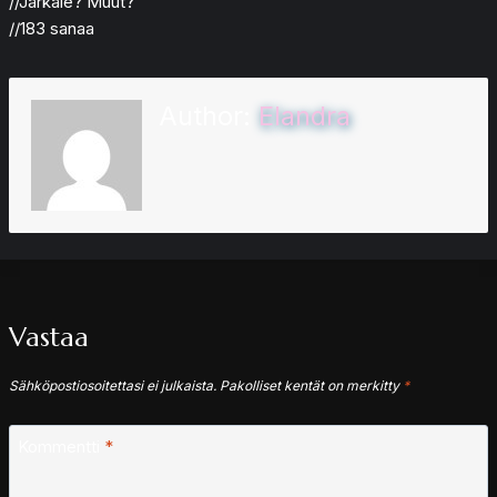
//Järkäle? Muut?
//183 sanaa
Author:
Elandra
Vastaa
Sähköpostiosoitettasi ei julkaista.
Pakolliset kentät on merkitty
*
Kommentti
*