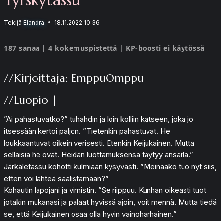
Tekijä
Elandra
18.11.2022 10:36
187 sanaa | 4 kokemuspistettä | KP-boosti ei käytössä
//Kirjoittaja: EmppuOmppu
//Luopio |
”Ai pahastuvatko?” tuhahdin ja loin kolliin katseen, joka jo
itsessään kertoi paljon. ”Tietenkin pahastuvat. He
loukkaantuvat oikein verisesti. Etenkin Keijukainen. Mutta
sellaisia he ovat. Heidän luottamuksensa täytyy ansaita.”
Järkäletassu kohotti kulmiaan kysyvästi. ”Meinaako tuo nyt siis,
etten voi lähteä saalistamaan?”
Kohautin lapojani ja virnistin. ”Se riippuu. Kunhan oikeasti tuot
jotakin mukanasi ja palaat hyvissä ajoin, voit mennä. Mutta tiedä
se, että Keijukainen osaa olla hyvin vainoharhainen.”