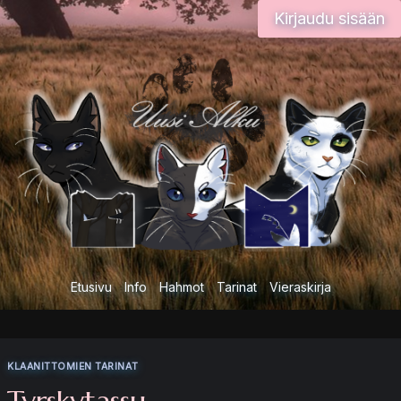
Siirry
Kirjaudu sisään
sisältöön
Etusivu
Info
Hahmot
Tarinat
Vieraskirja
KLAANITTOMIEN TARINAT
Tyrskytassu