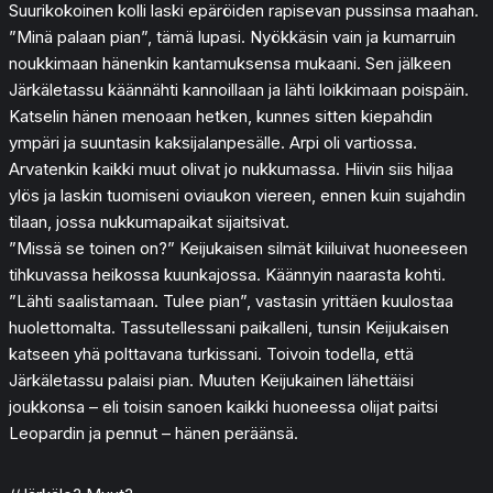
Suurikokoinen kolli laski epäröiden rapisevan pussinsa maahan.
”Minä palaan pian”, tämä lupasi. Nyökkäsin vain ja kumarruin
noukkimaan hänenkin kantamuksensa mukaani. Sen jälkeen
Järkäletassu käännähti kannoillaan ja lähti loikkimaan poispäin.
Katselin hänen menoaan hetken, kunnes sitten kiepahdin
ympäri ja suuntasin kaksijalanpesälle. Arpi oli vartiossa.
Arvatenkin kaikki muut olivat jo nukkumassa. Hiivin siis hiljaa
ylös ja laskin tuomiseni oviaukon viereen, ennen kuin sujahdin
tilaan, jossa nukkumapaikat sijaitsivat.
”Missä se toinen on?” Keijukaisen silmät kiiluivat huoneeseen
tihkuvassa heikossa kuunkajossa. Käännyin naarasta kohti.
”Lähti saalistamaan. Tulee pian”, vastasin yrittäen kuulostaa
huolettomalta. Tassutellessani paikalleni, tunsin Keijukaisen
katseen yhä polttavana turkissani. Toivoin todella, että
Järkäletassu palaisi pian. Muuten Keijukainen lähettäisi
joukkonsa – eli toisin sanoen kaikki huoneessa olijat paitsi
Leopardin ja pennut – hänen peräänsä.