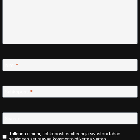
Nimi
*
Sähköposti
*
Sivusto
Tallenna nimeni, sähköpostiosoitteeni ja sivustoni tähän
selaimeen seuraavaa kommentointikertaa varten.