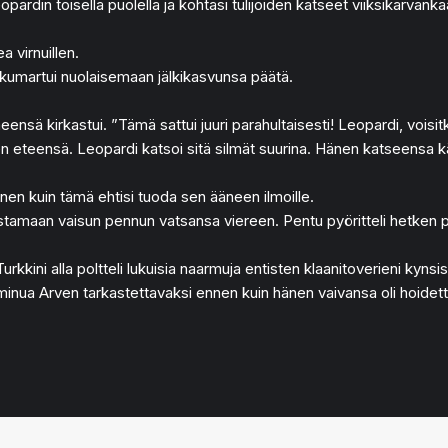
Leopardin toisella puolella ja kohtasi tulijoiden katseet viiksikarv
a virnuillen.
a kumartui nuolaisemaan jälkikasvunsa päätä.
lmeensä kirkastui. ”Tämä sattui juuri parahultaisesti! Leopardi, voi
eteensä. Leopardi katsoi sitä silmät suurina. Hänen katseensa kävä
en kuin tämä ehtisi tuoda sen ääneen ilmoille.
nostamaan vaisun pennun vatsansa viereen. Pentu pyöritteli hetken 
kkini alla poltteli lukuisia naarmuja entisten klaanitoverieni kynsi
si minua Arven tarkastettavaksi ennen kuin hänen vaivansa oli hoidet