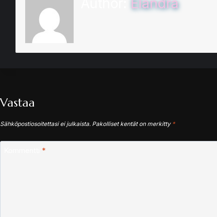
Author:
Elandra
Vastaa
Sähköpostiosoitettasi ei julkaista.
Pakolliset kentät on merkitty
*
Kommentti
*