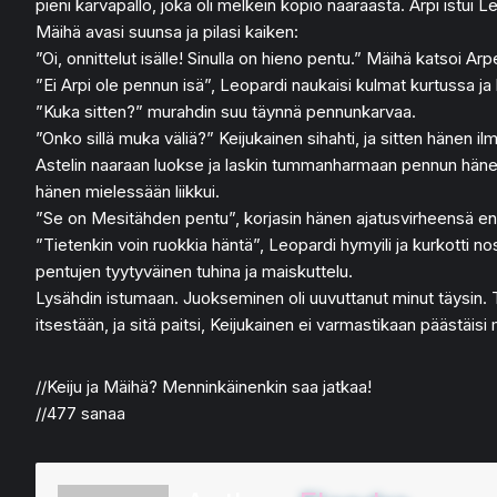
pieni karvapallo, joka oli melkein kopio naaraasta. Arpi istui 
Mäihä avasi suunsa ja pilasi kaiken:
”Oi, onnittelut isälle! Sinulla on hieno pentu.” Mäihä katsoi Arpe
”Ei Arpi ole pennun isä”, Leopardi naukaisi kulmat kurtussa j
”Kuka sitten?” murahdin suu täynnä pennunkarvaa.
”Onko sillä muka väliä?” Keijukainen sihahti, ja sitten hänen i
Astelin naaraan luokse ja laskin tummanharmaan pennun hänen 
hänen mielessään liikkui.
”Se on Mesitähden pentu”, korjasin hänen ajatusvirheensä enn
”Tietenkin voin ruokkia häntä”, Leopardi hymyili ja kurkotti 
pentujen tyytyväinen tuhina ja maiskuttelu.
Lysähdin istumaan. Juokseminen oli uuvuttanut minut täysin. Tur
itsestään, ja sitä paitsi, Keijukainen ei varmastikaan päästäi
//Keiju ja Mäihä? Menninkäinenkin saa jatkaa!
//477 sanaa