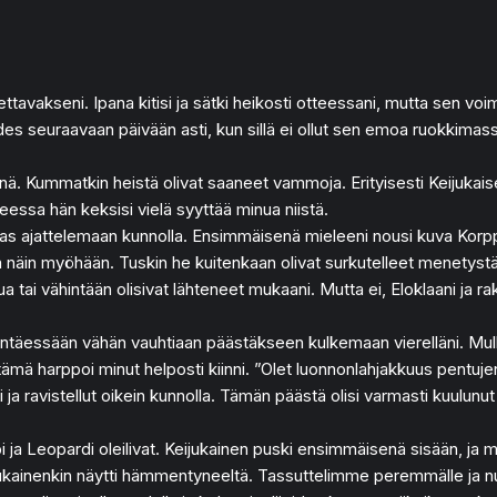
vakseni. Ipana kitisi ja sätki heikosti otteessani, mutta sen voima
des seuraavaan päivään asti, kun sillä ei ollut sen emoa ruokkimassa
enä. Kummatkin heistä olivat saaneet vammoja. Erityisesti Keijukaisen
eessa hän keksisi vielä syyttää minua niistä.
aas ajattelemaan kunnolla. Ensimmäisenä mieleeni nousi kuva Korppis
 näin myöhään. Tuskin he kuitenkaan olivat surkutelleet menetystäni 
a tai vähintään olisivat lähteneet mukaani. Mutta ei, Eloklaani ja ra
ljentäessään vähän vauhtiaan päästäkseen kulkemaan vierelläni. Mulkai
lla tämä harppoi minut helposti kiinni. ”Olet luonnonlahjakkuus pentu
i ja ravistellut oikein kunnolla. Tämän päästä olisi varmasti kuulunut 
 ja Leopardi oleilivat. Keijukainen puski ensimmäisenä sisään, ja m
ukainenkin näytti hämmentyneeltä. Tassuttelimme peremmälle ja nu