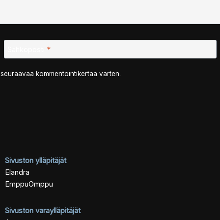
Sähköposti
*
n seuraavaa kommentointikertaa varten.
Sivuston ylläpitäjät
Elandra
EmppuOmppu
Sivuston varaylläpitäjät