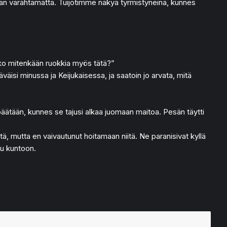
ankaan värähtämättä. Tuijotimme näkyä tyrmistyneinä, kunnes
sitko mitenkään ruokkia myös tätä?”
isi minussa ja Keijukaisessa, ja saatoin jo arvata, mitä
päätään, kunnes se tajusi alkaa juomaan maitoa. Pesän täytti
stä, mutta en vaivautunut hoitamaan niitä. Ne paranisivat kyllä
tu kuntoon.