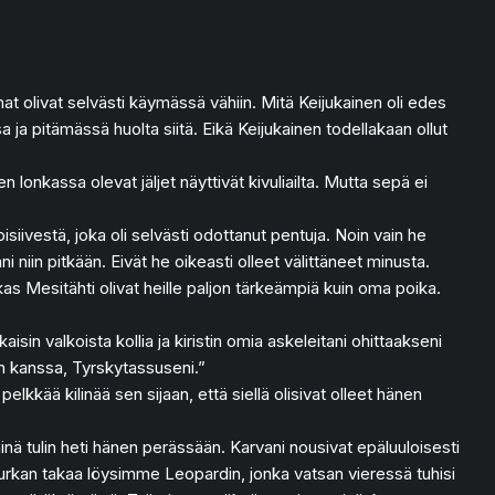
t olivat selvästi käymässä vähiin. Mitä Keijukainen oli edes
 ja pitämässä huolta siitä. Eikä Keijukainen todellakaan ollut
 lonkassa olevat jäljet näyttivät kivuliailta. Mutta sepä ei
iivestä, joka oli selvästi odottanut pentuja. Noin vain he
niin pitkään. Eivät he oikeasti olleet välittäneet minusta.
kas Mesitähti olivat heille paljon tärkeämpiä kuin oma poika.
sin valkoista kollia ja kiristin omia askeleitani ohittaakseni
jen kanssa, Tyrskytassuseni.”
pelkkää kilinää sen sijaan, että siellä olisivat olleet hänen
inä tulin heti hänen perässään. Karvani nousivat epäluuloisesti
rkan takaa löysimme Leopardin, jonka vatsan vieressä tuhisi