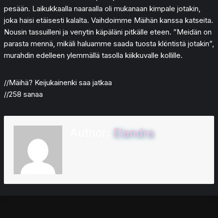
pesään. Laikukkaalla naaraalla oli mukanaan kimpale jotakin,
joka haisi etäisesti kalalta. Vaihdoimme Mäihän kanssa katseita.
Nousin tassuilleni ja venytin käpäläni pitkälle eteen. ”Meidän on
parasta mennä, mikäli haluamme saada tuosta klöntistä jotakin”,
murahdin edelleen ylemmällä tasolla kiikkuvalle kollille.
//Mäihä? Keijukainenki saa jatkaa
//258 sanaa
Author:
Elandra