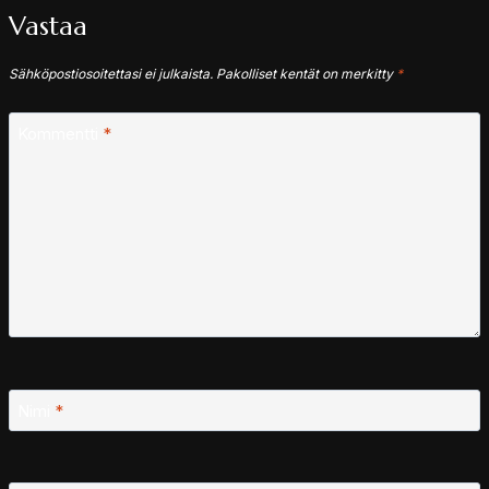
Vastaa
Sähköpostiosoitettasi ei julkaista.
Pakolliset kentät on merkitty
*
Kommentti
*
Nimi
*