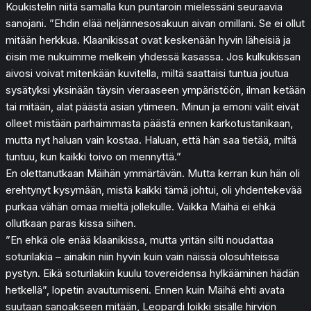
Koukistelin niitä samalla kun puntaroin mielessäni seuraavia
sanojani. ”Ehdin elää neljännesosakuun aivan omillani. Se ei ollut
mitään herkkua. Klaanikissat ovat keskenään hyvin läheisiä ja
öisin me nukuimme melkein yhdessä kasassa. Jos kulkukissan
aivosi voivat mitenkään kuvitella, miltä saattaisi tuntua joutua
sysätyksi yksinään täysin vieraaseen ympäristöön, ilman ketään
tai mitään, alat päästä asian ytimeen. Minun ja emoni välit eivät
olleet mistään parhaimmasta päästä ennen karkotustanikaan,
mutta nyt haluan vain kostaa. Haluan, että hän saa tietää, miltä
tuntuu, kun kaikki toivo on mennyttä.”
En olettanutkaan Mäihän ymmärtävän. Mutta kerran kun hän oli
erehtynyt kysymään, mistä kaikki tämä johtui, oli yhdentekevää
purkaa vähän omaa mieltä jollekulle. Vaikka Mäihä ei ehkä
ollutkaan paras kissa siihen.
”En ehkä ole enää klaanikissa, mutta yritän silti noudattaa
soturilakia – ainakin niin hyvin kuin vain näissä olosuhteissa
pystyn. Eikä soturilakiin kuulu tovereidensa hylkääminen hädän
hetkellä”, lopetin avautumiseni. Ennen kuin Mäihä ehti avata
suutaan sanoakseen mitään, Leopardi loikki sisälle hirviön