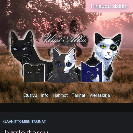
Siirry
Kirjaudu sisään
sisältöön
Etusivu
Info
Hahmot
Tarinat
Vieraskirja
KLAANITTOMIEN TARINAT
Tyrskytassu