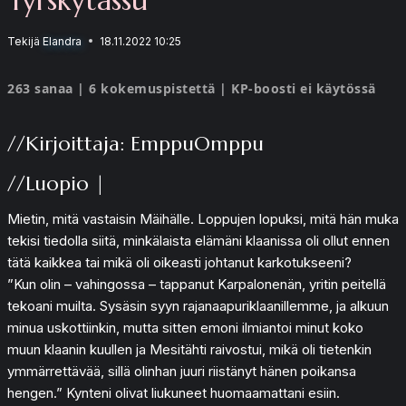
Tekijä
Elandra
18.11.2022 10:25
263 sanaa | 6 kokemuspistettä | KP-boosti ei käytössä
//Kirjoittaja: EmppuOmppu
//Luopio |
Mietin, mitä vastaisin Mäihälle. Loppujen lopuksi, mitä hän muka
tekisi tiedolla siitä, minkälaista elämäni klaanissa oli ollut ennen
tätä kaikkea tai mikä oli oikeasti johtanut karkotukseeni?
”Kun olin – vahingossa – tappanut Karpalonenän, yritin peitellä
tekoani muilta. Sysäsin syyn rajanaapuriklaanillemme, ja alkuun
minua uskottiinkin, mutta sitten emoni ilmiantoi minut koko
muun klaanin kuullen ja Mesitähti raivostui, mikä oli tietenkin
ymmärrettävää, sillä olinhan juuri riistänyt hänen poikansa
hengen.” Kynteni olivat liukuneet huomaamattani esiin.