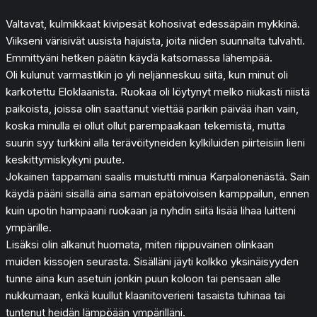
Valtavat, kulmikkaat kivipesät kohosivat edessäpäin mykkinä.
Viikseni värisivät uusista hajuista, joita niiden suunnalta tulvahti.
Emmittyäni hetken päätin käydä katsomassa lähempää.
Oli kulunut varmastikin jo yli neljänneskuu siitä, kun minut oli
karkotettu Eloklaanista. Ruokaa oli löytynyt melko niukasti niistä
paikoista, joissa olin saattanut viettää parikin päivää ihan vain,
koska minulla ei ollut ollut parempaakaan tekemistä, mutta
suurin syy turkkini alla terävöityneiden kylkiluiden piirteisiin lieni
keskittymiskykyni puute.
Jokainen tappamani saalis muistutti minua Karpalonenästä. Sain
käydä pääni sisällä aina saman epätoivoisen kamppailun, ennen
kuin upotin hampaani ruokaan ja nyhdin siitä lisää lihaa luitteni
ympärille.
Lisäksi olin alkanut huomata, miten riippuvainen olinkaan
muiden kissojen seurasta. Sisälläni jäyti kolkko yksinäisyyden
tunne aina kun asetuin jonkin puun koloon tai pensaan alle
nukkumaan, enkä kuullut klaanitoverieni tasaista tuhinaa tai
tuntenut heidän lämpöään ympärilläni.