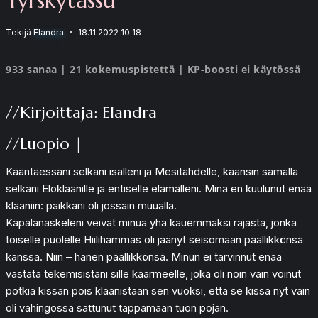
Tekijä
Elandra
18.11.2022 10:18
933 sanaa | 21 kokemuspistettä | KP-boosti ei käytössä
//Kirjoittaja: Elandra
//Luopio |
Kääntäessäni selkäni isälleni ja Mesitähdelle, käänsin samalla
selkäni Eloklaanille ja entiselle elämälleni. Minä en kuulunut enää
klaaniin: paikkani oli jossain muualla.
Käpälänaskeleni veivät minua yhä kauemmaksi rajasta, jonka
toiselle puolelle Hiilihammas oli jäänyt seisomaan päällikkönsä
kanssa. Niin – hänen päällikkönsä. Minun ei tarvinnut enää
vastata tekemisistäni sille käärmeelle, joka oli noin vain voinut
potkia kissan pois klaanistaan sen vuoksi, että se kissa nyt vain
oli vahingossa sattunut tappamaan tuon pojan.