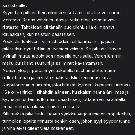
saalistajalle.
Kyyristyin pitkien heinänkorsien sekaan, joita kasvoi puron
vieressä. Raotin vähän suutani ja yritin etsiä ilmasta vihiä
riistasta. Tähtiklaani oli tänään puolellani, sillä ei mennyt
kauaakaan, kun haistoin päästäisen.
Koukistin lonkkiani, valmistauduin loikkaamaan – ja pian
pikkueläin pyristelikin jo kynsieni välissä. Se piti säälittävää
vikinää, mutta tapoin sen nopealla puraisulla. Veren lämmin
maku purskahti suuhuni ja sai minut kavahtamaan.
Nousin ylös ja peräännyin askelella maahan elottomana
retkottamaan jääneestä saaliista. Mieleeni nousi kuva
Karpalonenän ruumiista, joka hitaasti kylmeni käpälieni juuressa.
”Se oli vahinko”, sihahdin ääneen, huiskaisin hännälläni ilmaa ja
kyyristyin sitten hotkimaan päästäisen, jotta en ehtisi ajatella
enää enempää ikäviä muistoja eiliseltä.
Silti raskas pilvi tuntui luovan synkkiä varjoja mieleni sopukoihin,
turmellen lopulta minusta senkin osan, johon syyllisyydentunne
ja viha eivät olleet vielä koskeneet.