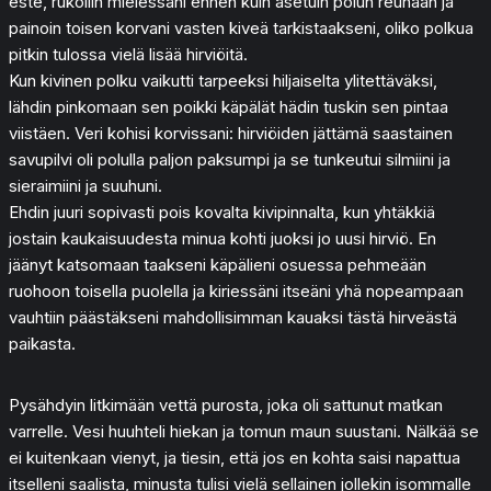
este, rukoilin mielessäni ennen kuin asetuin polun reunaan ja
painoin toisen korvani vasten kiveä tarkistaakseni, oliko polkua
pitkin tulossa vielä lisää hirviöitä.
Kun kivinen polku vaikutti tarpeeksi hiljaiselta ylitettäväksi,
lähdin pinkomaan sen poikki käpälät hädin tuskin sen pintaa
viistäen. Veri kohisi korvissani: hirviöiden jättämä saastainen
savupilvi oli polulla paljon paksumpi ja se tunkeutui silmiini ja
sieraimiini ja suuhuni.
Ehdin juuri sopivasti pois kovalta kivipinnalta, kun yhtäkkiä
jostain kaukaisuudesta minua kohti juoksi jo uusi hirviö. En
jäänyt katsomaan taakseni käpälieni osuessa pehmeään
ruohoon toisella puolella ja kiriessäni itseäni yhä nopeampaan
vauhtiin päästäkseni mahdollisimman kauaksi tästä hirveästä
paikasta.
Pysähdyin litkimään vettä purosta, joka oli sattunut matkan
varrelle. Vesi huuhteli hiekan ja tomun maun suustani. Nälkää se
ei kuitenkaan vienyt, ja tiesin, että jos en kohta saisi napattua
itselleni saalista, minusta tulisi vielä sellainen jollekin isommalle