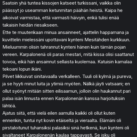
Saatoin yhä tuntea kissojen katseet turkissani, vaikka olin
päässyt jo useamman ketunmitan päähän heistä. Kaipa he
aikoivat varmistaa, että varmasti häivyin, enkä tulisi enää
takaisin heidän riesakseen.
Ette te muutenkaan minua ansainneet, ajattelin happamana ja
kuvittelin mielessäni upottavani kynteni Mesitähden kurkkuun.
Mieluummin olisin tahrannut kynteni hänen kuin tämän pojan
vereen. Karpalonenä oli paras mestari, mitä kissa olisi saattanut
toivoa, eikä hän ansainnut sellaista kuolemaa. Katuisin kamalaa
tekoani lopun ikäni.
Pilvet liikkuivat sinitaivaalla verkalleen. Tuuli oli kylmä ja pureva,
ja se hyyti minut luita ja ytimiä myöten. Nälkä jäyti vatsaani; en
ollut syönyt mitään sitten eilisaamun, jolloin olin haukannut pari
palaa isän linnusta ennen Karpalonenän kanssa harjoituksiin
lähtöä.
Ajatus siitä, että vielä eilen aamulla kaikki oli ollut kuten
ennenkin, tuntui nyt kovin etäiseltä ja vieraalta. Elämäni oli
pirstaloitunut tuhansiksi palasiksi sinä hetkenä, kun kynteni oli
sivaltaneet Karpalonenän kaulaa tappavasti. Se isku oli