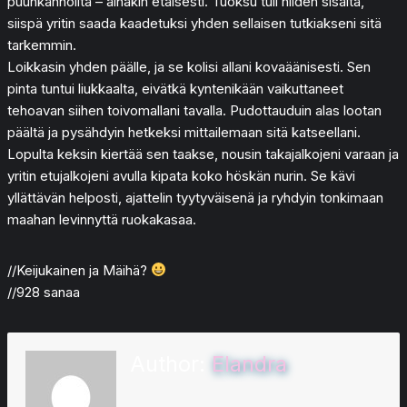
puunkannoilta – ainakin etäisesti. Tuoksu tuli niiden sisältä,
siispä yritin saada kaadetuksi yhden sellaisen tutkiakseni sitä
tarkemmin.
Loikkasin yhden päälle, ja se kolisi allani kovaäänisesti. Sen
pinta tuntui liukkaalta, eivätkä kyntenikään vaikuttaneet
tehoavan siihen toivomallani tavalla. Pudottauduin alas lootan
päältä ja pysähdyin hetkeksi mittailemaan sitä katseellani.
Lopulta keksin kiertää sen taakse, nousin takajalkojeni varaan ja
yritin etujalkojeni avulla kipata koko höskän nurin. Se kävi
yllättävän helposti, ajattelin tyytyväisenä ja ryhdyin tonkimaan
maahan levinnyttä ruokakasaa.
//Keijukainen ja Mäihä?
//928 sanaa
Author:
Elandra