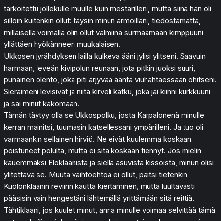
tarkoitettu jollekulle muulle kuin mestarilleni, mutta siinä hän oli
silloin kuitenkin ollut: täysin minun armoillani, tiedostamatta,
millaisella voimalla olin ollut valmiina surmaamaan kimppuuni
yllättäen hyökänneen muukalaisen.
Ukkosen jyrähdyksen lailla kulkeva ääni jylisi ylitseni. Saavuin
harmaan, leveän kivipolun reunaan, jota pitkin juoksi suuri,
punainen olento, joka piti ärjyvää ääntä viuhahtaessaan ohitseni.
Sieraimeni levisivät ja niitä kirveli katku, joka jäi kiinni kurkkuuni
ja sai minut kakomaan.
Tämän täytyy olla se Ukkospolku, josta Karpalonenä minulle
kerran mainitsi, tuumasin katsellessani ympärilleni. Ja tuo oli
varmaankin sellainen hirviö. Ne eivät kuulemma koskaan
poistuneet polulta, mutta ei sitä koskaan tiennyt. Jos mielin
kauemmaksi Eloklaanista ja siellä asuvista kissoista, minun olisi
ylitettävä se. Muuta vaihtoehtoa ei ollut, paitsi tietenkin
Kuolonklaanin reviirin kautta kiertäminen, mutta luultavasti
pääsisin vain hengestäni lähtemällä yrittämään sitä reittiä.
Tähtiklaani, jos kuulet minut, anna minulle voimaa selvittää tämä