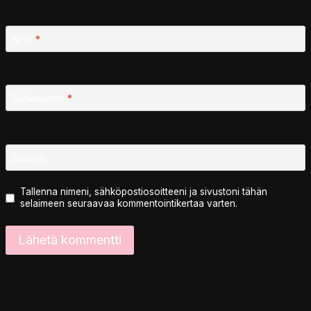
Nimi
*
Sähköposti
*
Sivusto
Tallenna nimeni, sähköpostiosoitteeni ja sivustoni tähän
selaimeen seuraavaa kommentointikertaa varten.