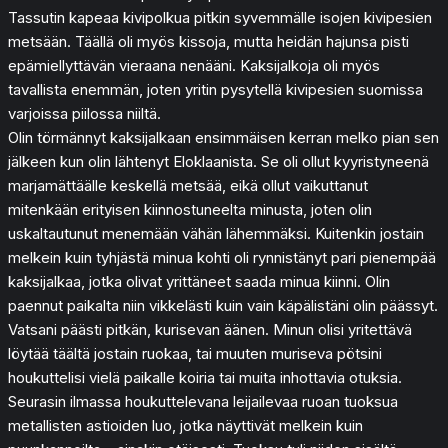
Tassutin kapeaa kivipolkua pitkin syvemmälle isojen kivipesien
metsään. Täällä oli myös kissoja, mutta heidän hajunsa pisti
epämiellyttävän vieraana nenääni. Kaksijalkoja oli myös
tavallista enemmän, joten yritin pysytellä kivipesien suomissa
varjoissa piilossa niiltä.
Olin törmännyt kaksijalkaan ensimmäisen kerran melko pian sen
jälkeen kun olin lähtenyt Eloklaanista. Se oli ollut kyyristyneenä
marjamättäälle keskellä metsää, eikä ollut vaikuttanut
mitenkään erityisen kiinnostuneelta minusta, joten olin
uskaltautunut menemään vähän lähemmäksi. Kuitenkin jostain
melkein kuin tyhjästä minua kohti oli rynnistänyt pari pienempää
kaksijalkaa, jotka olivat yrittäneet saada minua kiinni. Olin
paennut paikalta niin vikkelästi kuin vain käpälistäni olin päässyt.
Vatsani päästi pitkän, kurisevan äänen. Minun olisi yritettävä
löytää täältä jostain ruokaa, tai muuten muriseva pötsini
houkuttelisi vielä paikalle koiria tai muita inhottavia otuksia.
Seurasin ilmassa houkuttelevana leijailevaa ruoan tuoksua
metallisten astioiden luo, jotka näyttivät melkein kuin