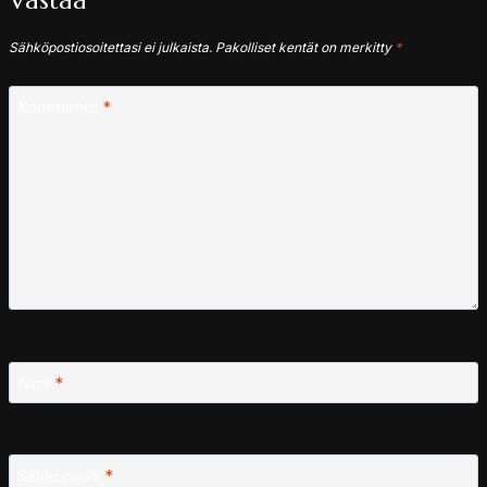
Vastaa
Sähköpostiosoitettasi ei julkaista.
Pakolliset kentät on merkitty
*
Kommentti
*
Nimi
*
Sähköposti
*