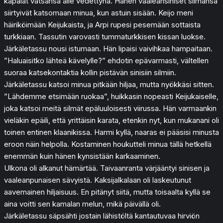
käpälät vatsansa alle vedettynä. Hänen vaaleansiniset silmänsä
siirtyivät katsomaan minua, kun astuin sisään. Keijo meni
häiriköimään Keijukaista, ja Arpi rupesi pesemään sottaista
turkkiaan. Tassutin varovasti tummaturkkisen kissan luokse.
Järkäletassu nousi istumaan. Hän lipaisi vaivihkaa hampaitaan.
”Haluaisitko lähteä kävelylle?” ehdotin epävarmasti, vältellen
suoraa katsekontaktia kollin pistävän sinisiin silmiin.
Järkäletassu katsoi minua pitkään hiljaa, mutta nyökkäsi sitten.
”Lähdemme etsimään ruokaa”, huikkasin nopeasti Keijukaiselle,
joka katsoi meitä silmät epäluuloisesti viirussa. Hän varmaankin
vieläkin epäili, että yrittäisin karata, etenkin nyt, kun mukanani oli
toinen entinen klaanikissa. Harmi kyllä, naaras ei pääsisi minusta
eroon näin helpolla. Kostaminen houkutteli minua tällä hetkellä
enemmän kuin hänen kynsistään karkaaminen.
Ulkona oli alkanut hämärtää. Taivaanranta värjääntyi sinisen ja
vaaleanpunaisen sävyistä. Kaksijalkalaan oli laskeutunut
aavemainen hiljaisuus. En pitänyt siitä, mutta toisaalta kyllä se
aina voitti sen kamalan melun, mikä päivällä oli.
Järkäletassu säpsähti jostain lähistöltä kantautuvaa hirviön