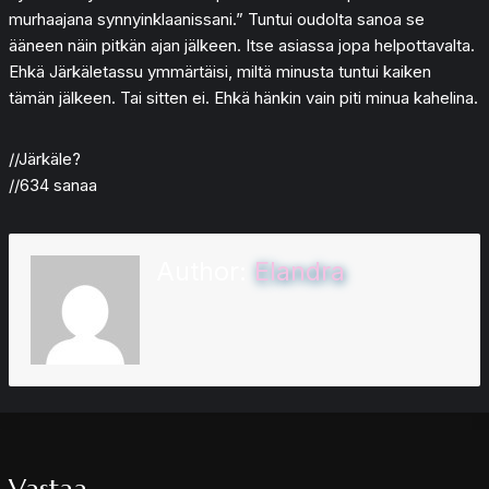
murhaajana synnyinklaanissani.” Tuntui oudolta sanoa se
ääneen näin pitkän ajan jälkeen. Itse asiassa jopa helpottavalta.
Ehkä Järkäletassu ymmärtäisi, miltä minusta tuntui kaiken
tämän jälkeen. Tai sitten ei. Ehkä hänkin vain piti minua kahelina.
//Järkäle?
//634 sanaa
Author:
Elandra