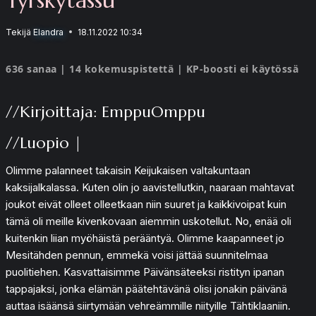
Tekijä
Elandra
18.11.2022 10:34
636 sanaa | 14 kokemuspistettä | KP-boosti ei käytössä
//Kirjoittaja: EmppuOmppu
//Luopio |
Olimme palanneet takaisin Keijukaisen valtakuntaan
kaksijalkalassa. Kuten olin jo aavistellutkin, naaraan mahtavat
joukot eivät olleet olleetkaan niin suuret ja kaikkivoipat kuin
tämä oli meille kivenkovaan aiemmin uskotellut. No, enää oli
kuitenkin liian myöhäistä perääntyä. Olimme kaapanneet jo
Mesitähden pennun, emmekä voisi jättää suunnitelmaa
puolitiehen. Kasvattaisimme Päivänsäteeksi ristityn ipanan
tappajaksi, jonka elämän päätehtävänä olisi jonakin päivänä
auttaa isäänsä siirtymään vehreämmille niityille Tähtiklaaniin.