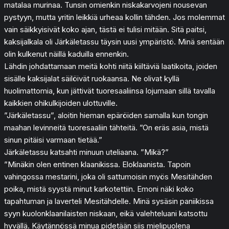
matalaa murinaa. Tunsin omienkin niskakarvojeni nousevan
pystyyn, mutta yritin leikkiä urheaa kollin tähden. Jos molemmat
vain säikkyisivät koko ajan, tästä ei tulisi mitään. Sitä paitsi,
kaksijalkala oli Järkäletassu täysin uusi ympäristö. Minä sentään
olin kulkenut näillä kaduilla ennenkin.
Lähdin johdattamaan meitä kohti niitä kiiltäviä laatikoita, joiden
sisälle kaksijalat säilöivät ruokaansa. Ne olivat kyllä
huolimattomia, kun jättivät tuoresaaliinsa lojumaan sillä tavalla
kaikkien ohikulkijoiden ulottuville.
”Järkäletassu”, aloitin hieman epäröiden samalla kun tongin
maahan levinneitä tuoresaaliin tähteitä. ”On eräs asia, mistä
sinun pitäisi varmaan tietää.”
Järkäletassu katsahti minuun uteliaana. ”Mikä?”
”Minäkin olen entinen klaanikissa. Eloklaanista. Tapoin
vahingossa mestarini, joka oli sattumoisin myös Mesitähden
poika, mistä syystä minut karkotettiin. Emoni näki koko
tapahtuman ja laverteli Mesitähdelle. Minä sysäsin paniikissa
syyn kuolonklaanilaisten niskaan, eikä valehteluani katsottu
hyvällä. Käytännössä minua pidetään siis mielipuolena