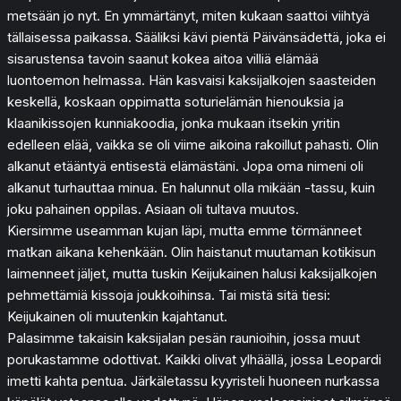
metsään jo nyt. En ymmärtänyt, miten kukaan saattoi viihtyä
tällaisessa paikassa. Sääliksi kävi pientä Päivänsädettä, joka ei
sisarustensa tavoin saanut kokea aitoa villiä elämää
luontoemon helmassa. Hän kasvaisi kaksijalkojen saasteiden
keskellä, koskaan oppimatta soturielämän hienouksia ja
klaanikissojen kunniakoodia, jonka mukaan itsekin yritin
edelleen elää, vaikka se oli viime aikoina rakoillut pahasti. Olin
alkanut etääntyä entisestä elämästäni. Jopa oma nimeni oli
alkanut turhauttaa minua. En halunnut olla mikään -tassu, kuin
joku pahainen oppilas. Asiaan oli tultava muutos.
Kiersimme useamman kujan läpi, mutta emme törmänneet
matkan aikana kehenkään. Olin haistanut muutaman kotikisun
laimenneet jäljet, mutta tuskin Keijukainen halusi kaksijalkojen
pehmettämiä kissoja joukkoihinsa. Tai mistä sitä tiesi:
Keijukainen oli muutenkin kajahtanut.
Palasimme takaisin kaksijalan pesän raunioihin, jossa muut
porukastamme odottivat. Kaikki olivat ylhäällä, jossa Leopardi
imetti kahta pentua. Järkäletassu kyyristeli huoneen nurkassa