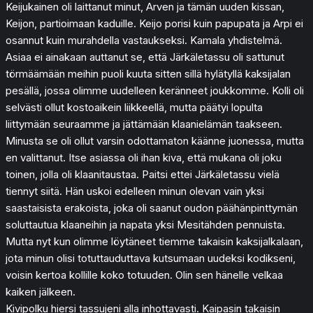
Keijukainen oli laittanut minut, Arven ja tämän uuden kissan,
Keijon, partioimaan kaduille. Keijo porisi kuin papupata ja Arpi ei
osannut kuin murahdella vastaukseksi. Kamala yhdistelmä.
Asiaa ei ainakaan auttanut se, että Järkäletassu oli sattunut
törmäämään meihin puoli kuuta sitten sillä hylätyllä kaksijalan
pesällä, jossa olimme uudelleen keränneet joukkomme. Kolli oli
selvästi ollut kostoaikein liikkeellä, mutta päätyi lopulta
liittymään seuraamme ja jättämään klaanielämän taakseen.
Minusta se oli ollut varsin odottamaton käänne juonessa, mutta
en valittanut. Itse asiassa oli ihan kiva, että mukana oli joku
toinen, jolla oli klaanitaustaa. Paitsi ettei Järkäletassu vielä
tiennyt siitä. Hän uskoi edelleen minun olevan vain yksi
saastaisista erakoista, joka oli saanut oudon päähänpinttymän
soluttautua klaaneihin ja napata yksi Mesitähden pennuista.
Mutta nyt kun olimme löytäneet tiemme takaisin kaksijalkalaan,
jota minun olisi totuttauduttava kutsumaan uudeksi kodikseni,
voisin kertoa kollille koko totuuden. Olin sen hänelle velkaa
kaiken jälkeen.
Kivipolku hiersi tassujeni alla inhottavasti. Kaipasin takaisin