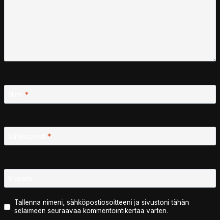
Nimi
*
Sähköposti
*
Sivusto
Tallenna nimeni, sähköpostiosoitteeni ja sivustoni tähän
selaimeen seuraavaa kommentointikertaa varten.