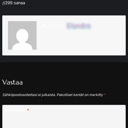
//299 sanaa
Author:
Elandra
Vastaa
Sähköpostiosoitettasi ei julkaista.
Pakolliset kentät on merkitty
*
Kommentti
*