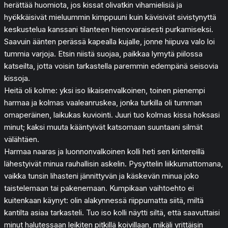
herättää huomiota, jos kissat olivatkin vihamielisiä ja
hyökkäisivät mieluummin kimppuuni kuin kävisivät sivistynyttä
keskustelua kanssani tilanteen hienovaraisesti purkamiseksi.
Saavuin äänten perässä kapealla kujalle, jonne hiipuva valo loi
tummia varjoja. Etsin niistä suojaa, paikkaa lymytä piilossa
katseilta, jotta voisin tarkastella paremmin edempänä seisovia
kissoja.
Heitä oli kolme: yksi iso likaisenvalkoinen, toinen pienempi
harmaa ja kolmas vaaleanruskea, jonka turkilla oli tumman
omaperäinen, laikukas kuviointi. Juuri tuo kolmas kissa hoksasi
minut; kaksi muuta kääntyivät katsomaan suuntaani silmät
välähtäen.
Harmaa naaras ja luonnonvalkoinen kolli heti sen kintereillä
lähestyivät minua rauhallisin askelin. Pysyttelin liikkumattomana,
vaikka tunsin lihasteni jännittyvän ja käskevän minua joko
taistelemaan tai pakenemaan. Kumpikaan vaihtoehto ei
kuitenkaan käynyt: olin alakynnessä riippumatta siitä, miltä
kantilta asiaa tarkasteli. Tuo iso kolli näytti siltä, että saavuttaisi
minut halutessaan leikiten pitkillä koivillaan, mikäli yrittäisin