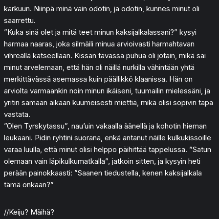
karkuun. Niinpä minä vain odotin, ja odotin, kunnes minut oli
saarrettu.
”Kuka sinä olet ja mitä teet minun kaksijalkalassani?” kysyi
harmaa naaras, joka silmäili minua arvioivasti harmahtavan
vihreällä katseellaan. Kissan tavassa puhua oli jotain, mikä sai
minut arvelemaan, että hän oli näillä nurkilla vähintään yhtä
merkittävässä asemassa kuin päällikkö klaanissa. Hän on
arviolta varmaankin noin minun ikäiseni, tuumailin mielessäni, ja
yritin samaan aikaan kuumeisesti miettiä, mikä olisi sopivin tapa
vastata.
”Olen Tyrskytassu”, nau’uin vakaalla äänellä ja kohotin hieman
leukaani. Pidin ryhtini suorana, enkä antanut näille kulkukissoille
varaa luulla, että minut olisi helppo päihittää tappelussa. ”Satun
olemaan vain läpikulkumatkalla”, jatkoin sitten, ja kysyin heti
perään painokkaasti: ”Saanen tiedustella, kenen kaksijalkala
tämä onkaan?”
//Keiju? Mäihä?