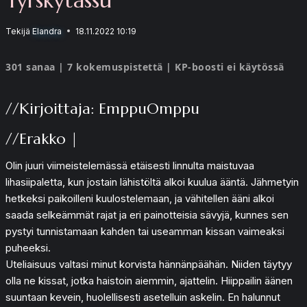
Tekijä
Elandra
18.11.2022 10:19
301 sanaa | 7 kokemuspistettä | KP-boosti ei käytössä
//Kirjoittaja: EmppuOmppu
//Erakko |
Olin juuri viimeistelemässä etäisesti linnulta maistuvaa
lihasiipaletta, kun jostain lähistöltä alkoi kuulua ääntä. Jähmetyin
hetkeksi paikoilleni kuulostelemaan, ja vähitellen ääni alkoi
saada selkeämmät rajat ja eri painotteisia sävyjä, kunnes sen
pystyi tunnistamaan kahden tai useamman kissan vaimeaksi
puheeksi.
Uteliaisuus valtasi minut korvista hännänpäähän. Niiden täytyy
olla ne kissat, jotka haistoin aiemmin, ajattelin. Hiippailin äänen
suuntaan kevein, huolellisesti asetelluin askelin. En halunnut