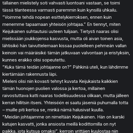
tällainen mielistely soti vahvasti luontoani vastaan, se toimi
tässä tilanteessa varmasti paremmin kuin kynsillä uhkailu.
”Voimme tehdä nopean esittelykierroksen, ennen kuin
menemme tapaamaan yhteisön johtajaa.” En tiennyt, miten
Keijukainen suhtautuisi uuteen tulijaan. Tietysti naaras olisi
mielissään joukkojensa kasvusta, mutta oli aivan toinen asia,
lähtisikö hän taivuttelemaan kissaa puolelleen pehmeän vallan
keinoin vai määräisikö tämän jatkuvaan valvontaan ja eristyksiin,
kunnes erakko olisi sopeutettu.
”Kuka tämä teidän johtajanne on?” Pähkinä uteli, kun lähdimme
kiertämään rakennusta läpi.
Mieleni olisi niin kovasti tehnyt kuvata Keijukaista kaikkien
tämän huonojen puolien valossa ja kertoa, millainen
raivostuttava katti naaras todellisuudessa olikaan, mutta jälleen
kerran hillitsin itseni. Yhteisöön ei saatu jäseniä puhumalla totta
– muille piti kertoa se, minkä nämä halusivat kuulla.
”Meidän johtajamme on nimeltään Keijukainen. Hän on karski
katujen kasvatti, jonka ansiosta meillä kodittomilla on nyt
paikka, jota kutsua omaksi”, kerroin yrittäen kuulostaa niin