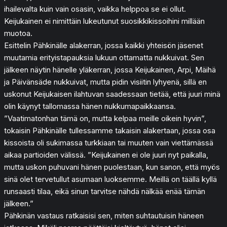
ihailevalta kuin vain osasin, vaikka helppoa se ei ollut.
Keijukainen ei nimittäin lukeutunut suosikkikissoihini millään
muotoa.
Esittelin Pähkinälle alakerran, jossa kaikki yhteisön jäsenet
muutamia erityistapauksia lukuun ottamatta nukkuivat. Sen
jälkeen näytin hänelle yläkerran, jossa Keijukainen, Arpi, Mäihä
ja Päivänsäde nukkuivat, mutta pidin visiitin lyhyenä, sillä en
uskonut Keijukaisen ilahtuvan saadessaan tietää, että juuri minä
olin käynyt tallomassa hänen nukkumapaikkaansa.
”Vaatimatonhan tämä on, mutta kelpaa meille oikein hyvin”,
tokaisin Pähkinälle tullessamme takaisin alakertaan, jossa osa
kissoista oli sukimassa turkkiaan tai muuten vain viettämässä
aikaa partioiden välissä. ”Keijukainen ei ole juuri nyt paikalla,
mutta uskon puhuvani hänen puolestaan, kun sanon, että myös
sinä olet tervetullut asumaan luoksemme. Meillä on täällä kyllä
runsaasti tilaa, eikä sinun tarvitse nähdä nälkää enää tämän
jälkeen.”
Pähkinän vastaus ratkaisisi sen, miten suhtautuisin häneen