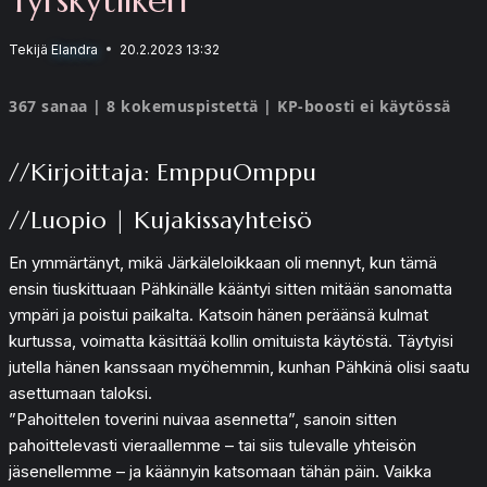
Tekijä
Elandra
20.2.2023 13:32
367 sanaa | 8 kokemuspistettä | KP-boosti ei käytössä
//Kirjoittaja: EmppuOmppu
//Luopio | Kujakissayhteisö
En ymmärtänyt, mikä Järkäleloikkaan oli mennyt, kun tämä
ensin tiuskittuaan Pähkinälle kääntyi sitten mitään sanomatta
ympäri ja poistui paikalta. Katsoin hänen peräänsä kulmat
kurtussa, voimatta käsittää kollin omituista käytöstä. Täytyisi
jutella hänen kanssaan myöhemmin, kunhan Pähkinä olisi saatu
asettumaan taloksi.
”Pahoittelen toverini nuivaa asennetta”, sanoin sitten
pahoittelevasti vieraallemme – tai siis tulevalle yhteisön
jäsenellemme – ja käännyin katsomaan tähän päin. Vaikka