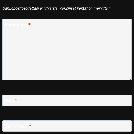
Sähköpostiosoitettasi ei julkaista.
Pakolliset kentät on merkitty
*
Kommentti
*
Nimi
*
Sähköposti
*