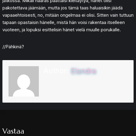
jatkossa. Mikäli naaras päättäisi kieltäytyä, hänet olisi
pakotettava jäämään, mutta jos tämä taas haluaisikin jäädä
vapaaehtoisesti, no, mitään ongelmaa ei olisi. Sitten vain tuttuun
tapaan opastaisin hänelle, mistä hän voisi rakentaa itselleen
vuoteen, ja lopuksi esittelisin hänet vielä muulle porukalle.
//Pähkinä?
Author:
Elandra
Vastaa