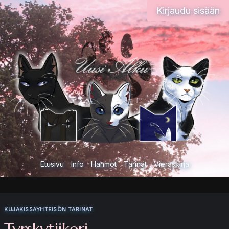
Siirry
Kirjaudu sisään
sisältöön
Etusivu
Info
Hahmot
Tarinat
Vieraskirja
KUJAKISSAYHTEISÖN TARINAT
Tyrskytiikeri