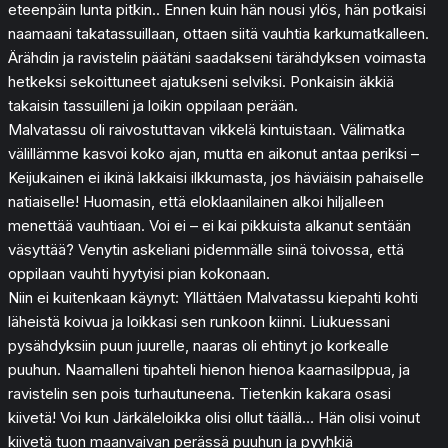
eteenpäin lunta pitkin.. Ennen kuin hän nousi ylös, hän potkaisi
naamaani takatassuillaan, ottaen siitä vauhtia karkumatkalleen.
Ärähdin ja ravistelin päätäni saadakseni tärähdyksen voimasta
hetkeksi sekoittuneet ajatukseni selviksi. Ponkaisin äkkiä
takaisin tassuilleni ja loikin oppilaan perään.
Malvatassu oli raivostuttavan vikkelä kintuistaan. Välimatka
välillämme kasvoi koko ajan, mutta en aikonut antaa periksi –
Keijukainen ei ikinä lakkaisi ilkkumasta, jos häviäisin pahaiselle
natiaiselle! Huomasin, että eloklaanilainen alkoi hiljalleen
menettää vauhtiaan. Voi ei – ei kai pikkuista alkanut sentään
väsyttää? Venytin askeliani pidemmälle siinä toivossa, että
oppilaan vauhti hyytyisi pian kokonaan.
Niin ei kuitenkaan käynyt: Yllättäen Malvatassu kiepahti kohti
läheistä koivua ja loikkasi sen runkoon kiinni. Liukuessani
pysähdyksiin puun juurelle, naaras oli ehtinyt jo korkealle
puuhun. Naamalleni tipahteli hienon hienoa kaarnasilppua, ja
ravistelin sen pois turhautuneena. Tietenkin kakara osasi
kiivetä! Voi kun Järkäleloikka olisi ollut täällä… Hän olisi voinut
kiivetä tuon maanvaivan perässä puuhun ja pyyhkiä