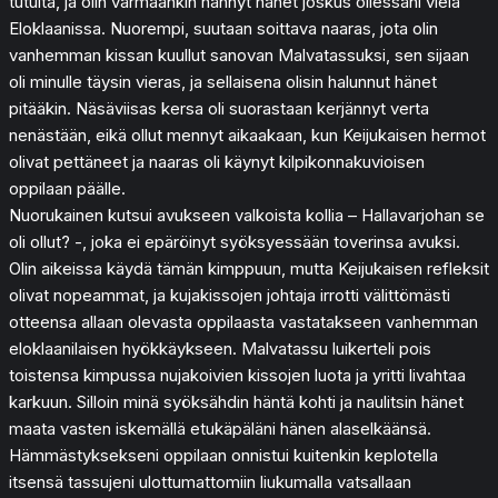
tutulta, ja olin varmaankin nähnyt hänet joskus ollessani vielä
Eloklaanissa. Nuorempi, suutaan soittava naaras, jota olin
vanhemman kissan kuullut sanovan Malvatassuksi, sen sijaan
oli minulle täysin vieras, ja sellaisena olisin halunnut hänet
pitääkin. Näsäviisas kersa oli suorastaan kerjännyt verta
nenästään, eikä ollut mennyt aikaakaan, kun Keijukaisen hermot
olivat pettäneet ja naaras oli käynyt kilpikonnakuvioisen
oppilaan päälle.
Nuorukainen kutsui avukseen valkoista kollia – Hallavarjohan se
oli ollut? -, joka ei epäröinyt syöksyessään toverinsa avuksi.
Olin aikeissa käydä tämän kimppuun, mutta Keijukaisen refleksit
olivat nopeammat, ja kujakissojen johtaja irrotti välittömästi
otteensa allaan olevasta oppilaasta vastatakseen vanhemman
eloklaanilaisen hyökkäykseen. Malvatassu luikerteli pois
toistensa kimpussa nujakoivien kissojen luota ja yritti livahtaa
karkuun. Silloin minä syöksähdin häntä kohti ja naulitsin hänet
maata vasten iskemällä etukäpäläni hänen alaselkäänsä.
Hämmästyksekseni oppilaan onnistui kuitenkin keplotella
itsensä tassujeni ulottumattomiin liukumalla vatsallaan