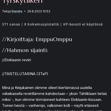
Tekijä
Elandra
29.8.2023 10:53
371 sanaa | 8 kokemuspistettä | KP-boosti ei käytössä
//Kirjoittaja: EmppuOmppu
//Hahmon sijainti:
//Eloklaanin reviiri
//TAISTELUTARINA (3TaP)
Minä ja Keijukainen olimme olleet kiertämässä uudella
väliaikaisella reviirillämme kahdestaan – yksin Tähtiklaani tietää
miksi -, kun olimme törmänneet kahteen Eloklaanin kissaan.
Toinen heistä – vanhempi, valkoinen kolli – näytti etäisesti