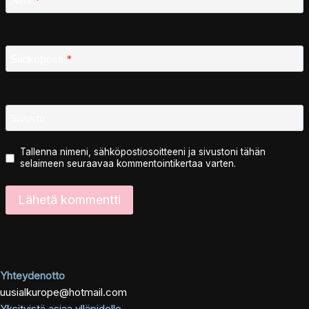
Nimi
*
Sähköposti
*
Sivusto
Tallenna nimeni, sähköpostiosoitteeni ja sivustoni tähän
selaimeen seuraavaa kommentointikertaa varten.
Yhteydenotto
uusialkurope@hotmail.com
Yksityistä asiaa ylläpidolle