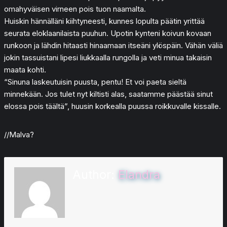
omahyväisen virneen pois tuon naamalta.
Huiskin hännälläni kiihtyneesti, kunnes lopulta päätin yrittää
seurata eloklaanilaista puuhun. Upotin kynteni koivun kovaan
runkoon ja lähdin hitaasti hinaamaan itseäni ylöspäin. Vähän väliä
jokin tassuistani lipesi liukkaalla rungolla ja veti minua takaisin
maata kohti.
“Sinuna laskeutuisin puusta, pentu! Et voi paeta sieltä
minnekään. Jos tulet nyt kiltisti alas, saatamme päästää sinut
elossa pois täältä”, huusin korkealla puussa roikkuvalle kissalle.
//Malva?
Author:
Elandra