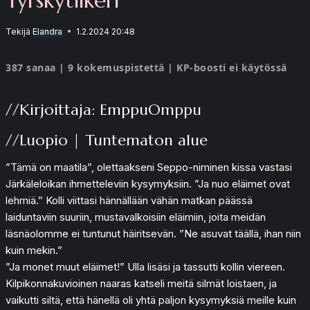
Tekijä
Elandra
1.2.2024 20:48
387 sanaa | 9 kokemuspistettä | KP-boosti ei käytössä
//Kirjoittaja: EmppuOmppu
//Luopio | Tuntematon alue
”Tämä on maatila”, olettaakseni Seppo-niminen kissa vastasi
Järkäleloikan ihmetteleviin kysymyksiin. ”Ja nuo eläimet ovat
lehmiä.” Kolli viittasi hännällään vähän matkan päässä
laiduntaviin suuriin, mustavalkoisiin eläimiin, joita meidän
läsnäolomme ei tuntunut häiritsevän. ”Ne asuvat täällä, ihan niin
kuin mekin.”
”Ja monet muut eläimet!” Ulla lisäsi ja tassutti kollin viereen.
Kilpikonnakuvioinen naaras katseli meitä silmät loistaen, ja
vaikutti siltä, että hänellä oli yhtä paljon kysymyksiä meille kuin