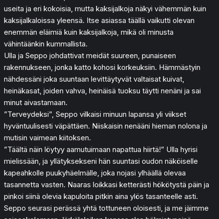
useita ja eri kokoisia, mutta kaksijalkoja näkyi vähemmän kuin
kaksijalkaloissa yleensä. Itse asiassa täällä vaikutti olevan
enemmän eläimiä kuin kaksijalkoja, mikä oli minusta
vähintäänkin kummallista.
Ulla ja Seppo johdattivat meidät suureen, punaiseen
rakennukseen, jonka katto kohosi korkeuksiin. Hämmästyin
nähdessäni joka suuntaan levittäytyvät valtaisat kuivat,
heinäkasat, joiden vahva, heinäisä tuoksu täytti nenäni ja sai
minut aivastamaan.
”Terveydeksi”, Seppo vilkaisi minuun lapansa yli viikset
hyväntuulisesti väpättäen. Niiskaisin nenääni hieman nolona ja
mutisin vaimean kiitoksen.
”Täältä näin löytyy aamutuimaan napattua hiirtä!” Ulla hyrisi
mielissään, ja yllätyksekseni hän suuntasi oudon näköiselle
kapeahkolle puukyhäelmälle, joka nojasi ylhäällä olevaa
tasannetta vasten. Naaras loikkasi ketterästi hökötystä päin ja
pinkoi siinä olevia kapuloita pitkin aina ylös tasanteelle asti.
Seppo seurasi perässä yhtä tottuneen oloisesti, ja me jäimme