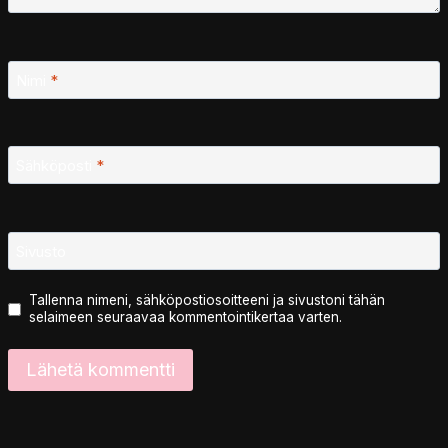
Nimi
*
Sähköposti
*
Sivusto
Tallenna nimeni, sähköpostiosoitteeni ja sivustoni tähän
selaimeen seuraavaa kommentointikertaa varten.