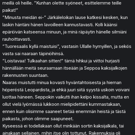
meillä oli heille. ”Kunhan olette syöneet, esittelemme teille
paikat!”
”Minusta meidän ei-” Järkäleloikan lause katkesi kesken, kun
laskin häntäni hänen lavoilleen kannustavasti. Kolli käänsi
epäröivän katseensa minuun, ja minä räpäytin hänelle silmiäni
rauhoittavasti.
”Tuoresaalis kyllä maistuisi”, vastasin Ullalle hymyillen, ja sekös
vasta sai naaraan täpinöihinsä.
”Loistavaa! Tulkaahan sitten!” tämä hihkui ja viittoi hurjasti
hännällään meitä seuraamaan itseään ja Seppoa kaksijalkojen
rakennusten suuntaan.
Naaras muistutti minua kovasti hyväntahtoisesta ja hieman
höperöstä Leopardista, ja ehkä juuri siitä syystä uskoin voivani
luottaa häneen. Seppokin vaikutti ihan kelpo kissalta, mutta en
ollut vielä lyömässä lukkoon mielipidettäni kummastakaan,
ennen kuin olisimme saaneet tietää enemmän heistä ja tästä
paikasta, johon olimme saapuneet.
Kyseessä ei todellakaan ollut minkään sortin kaksijalkala, tai
ainakaan sellainen, mihin itse olin tottunut. Rakennuksia oli