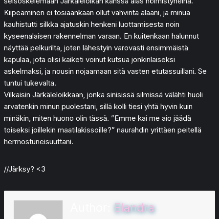
seisoskelemaan Järkäleloikan kanssa alas hölmistyneinä.
Kiipeäminen ei tosiaankaan ollut vahvinta alaani, ja minua
kauhistutti silkka ajatuskin henkeni luottamisesta noin
kyseenalaisen rakennelman varaan. En kuitenkaan halunnut
näyttää pelkurilta, joten lähestyin varovasti ensimmäistä
kapulaa, jota olisi kaiketi voinut kutsua jonkinlaiseksi
askelmaksi, ja nousin nojaamaan sitä vasten etutassuillani. Se
tuntui tukevalta.
Vilkaisin Järkäleloikkaan, jonka sinisissä silmissä välähti huoli
arvatenkin minun puolestani, sillä kolli tiesi yhtä hyvin kuin
minäkin, miten huono olin tässä. ”Emme kai me aio jäädä
toiseksi joillekin maatilakissoille?” naurahdin yrittäen peitellä
hermostuneisuuttani.
//Järksy? <3
Author:
Elandra