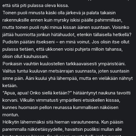
että sitä piti pulassa oleva kissa.
Toinen puoli minusta käski olla järkevä ja palata takaisin
rakennuksille ennen kuin myrsky iskisi päälle pahimmillaan,
mutta toinen puoli nyki minua kissan äänen suuntaan. Voisinko
jättää huomiotta jonkun hätähuudot, etenkin tällaisella hetkellä?
Pudistin päätäni itsekseni – en minä voinut. Jos olisin itse ollut
pulassa tietäen, että ukkonen voisi puhjeta milloin tahansa,
olisin ollut kauhuissani.
Ponkaisin vauhtiin kuulostellen tarkkaavaisesti ympäristöäni.
Valitus tuntui kuuluvan metsänrajan suunnasta, joten suuntasin
sinne päin. Ääni kuului yhä lähempää, mutta en vieläkään nähnyt
ketään.
“Apua, apua! Onko siellä ketään?” hätääntynyt naukuna tavoitti
korvani. Vilkuilin vimmatusti ympärilleni etsiskellen kissaa,
kunnes huomasin pellon reunassa kummallisen näköisen
montun.
Hölkytin lähemmäksi sitä hieman varautuneena. Kun pääsin
paremmalla näköetäisyydelle, havaitsin puoliksi mullan alle