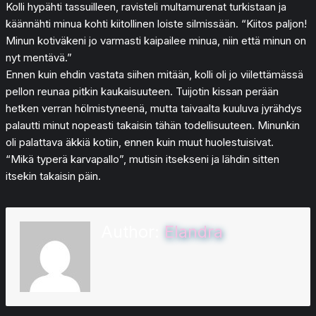
Kolli hypähti tassuilleen, ravisteli multamurenat turkistaan ja
käännähti minua kohti kiitollinen loiste silmissään. “Kiitos paljon!
Minun kotiväkeni jo varmasti kaipailee minua, niin että minun on
nyt mentävä.”
Ennen kuin ehdin vastata siihen mitään, kolli oli jo viilettämässä
pellon reunaa pitkin kaukaisuuteen. Tuijotin kissan perään
hetken verran hölmistyneenä, mutta taivaalta kuuluva jyrähdys
palautti minut nopeasti takaisin tähän todellisuuteen. Minunkin
oli palattava äkkiä kotiin, ennen kuin muut huolestuisivat.
“Mikä typerä karvapallo”, mutisin itsekseni ja lähdin sitten
itsekin takaisin päin.
Author:
Elandra