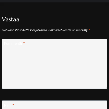
Vastaa
Sähköpostiosoitettasi ei julkaista.
Pakolliset kentät on merkitty
*
Kommentti
*
Nimi
*