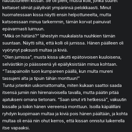
hautautuneen kissan. Se oli pieni, musta kolli, jonka suuret
keltaiset silmät pälyilivät ympäriinsä pelokkaasti. Minut
huomatessaan kissa näytti ensin helpottuneelta, mutta
katsoessaan minua tarkemmin, tämän korvat painuivat
epävarmasti luimuun.
“Mikä on hätänä?” lähestyin muukalaista nuuhkien tämän
suuntaan. Näytti siltä, että kolli oli jumissa. Hänen päälleen oli
vyörynyt paksusti multaa ja kiviä.
“Olen jumissa”, musta kissa uikutti epätoivoisen kuuloisena,
selvästikin jo päässeenä yli epäilyksistään minua kohtaan.
“Tasapainoilin tuon kumpareen päällä, kun multa mureni
tassujeni alta ja tipuin tähän monttuun!”
Tuntui jotenkin uskomattomalta, miten kukaan saattoi saada
itsensä jumiin niin hiirenaivoisella tavalla, mutta päätin pitää
ajatukseni omana tietonani. “Saan sinut irti hetkessä”, vakuutin
kissalle ja loikin hänen viereensä monttuun. Isoilla käpälilläni
ryhdyin kuopimaan multaa ja kiviä pois hänen päältään, ja kohta
multaa oli enää niin ohut kerros, että kissan onnistui luikerrella
itse vapaaksi.