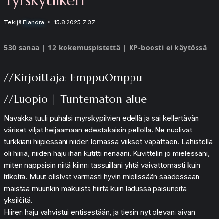
Tekijä
Elandra
15.8.2025 7:37
530 sanaa | 12 kokemuspistettä | KP-boosti ei käytössä
//Kirjoittaja: EmppuOmppu
//Luopio | Tuntematon alue
Navakka tuuli puhalsi myrskypilvien edellä ja sai kellertävän
väriset viljat heijaamaan edestakaisin pellolla. Ne nuolivat
turkkiani hiipiessäni niiden lomassa viikset väpättäen. Lähistöllä
oli hiiriä, niiden haju ihan kutitti nenääni. Kuvittelin jo mielessäni,
miten nappaisin niitä kiinni tassuillani yhtä vaivattomasti kuin
itikoita. Muut olisivat varmasti hyvin mielissään saadessaan
maistaa muunkin makuista hiirtä kuin ladussa paisuneita
yksilöitä.
Hiiren haju vahvistui entisestään, ja tiesin nyt olevani aivan