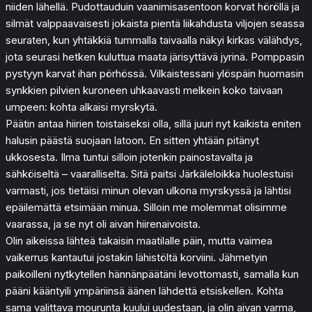
niiden lähellä. Pudottauduin vaanimisasentoon korvat höröllä ja
silmät valppaavaisesti jokaista pientä liikahdusta viljojen seassa
seuraten, kun yhtäkkiä tummalla taivaalla näkyi kirkas välähdys,
jota seurasi hetken kuluttua maata järisyttävä jyrinä. Pomppasin
pystyyn karvat ihan pörhössä. Vilkaistessani ylöspäin huomasin
synkkien pilvien kuroneen uhkaavasti melkein koko taivaan
umpeen: kohta alkaisi myrskytä.
Päätin antaa hiirien toistaiseksi olla, sillä juuri nyt kaikista eniten
halusin päästä suojaan latoon. En sitten yhtään pitänyt
ukkosesta. Ilma tuntui silloin jotenkin painostavalta ja
sähköiseltä – vaaralliselta. Sitä paitsi Järkäleloikka huolestuisi
varmasti, jos tietäisi minun olevan ulkona myrskyssä ja lähtisi
epäilemättä etsimään minua. Silloin me molemmat olisimme
vaarassa, ja se nyt oli aivan hiirenaivoista.
Olin aikeissa lähteä takaisin maatilalle päin, mutta vaimea
vaikerrus kantautui jostakin lähistöltä korviini. Jähmetyin
paikoilleni nytkytellen hännänpäätäni levottomasti, samalla kun
pääni kääntyili ympäriinsä äänen lähdettä etsiskellen. Kohta
sama valittava mourunta kuului uudestaan, ja olin aivan varma,