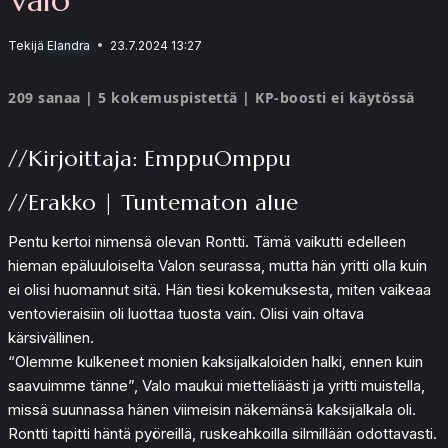
Tekijä
Elandra
23.7.2024 13:27
209 sanaa | 5 kokemuspistettä | KP-boosti ei käytössä
//Kirjoittaja: EmppuOmppu
//Erakko | Tuntematon alue
Pentu kertoi nimensä olevan Rontti. Tämä vaikutti edelleen
hieman epäluuloiselta Valon seurassa, mutta hän yritti olla kuin
ei olisi huomannut sitä. Hän tiesi kokemuksesta, miten vaikeaa
ventovieraisiin oli luottaa tuosta vain. Olisi vain oltava
kärsivällinen.
“Olemme kulkeneet monien kaksijalkaloiden halki, ennen kuin
saavuimme tänne”, Valo maukui mietteliäästi ja yritti muistella,
missä suunnassa hänen viimeisin näkemänsä kaksijalkala oli.
Rontti tapitti häntä pyöreillä, ruskeahkoilla silmillään odottavasti.