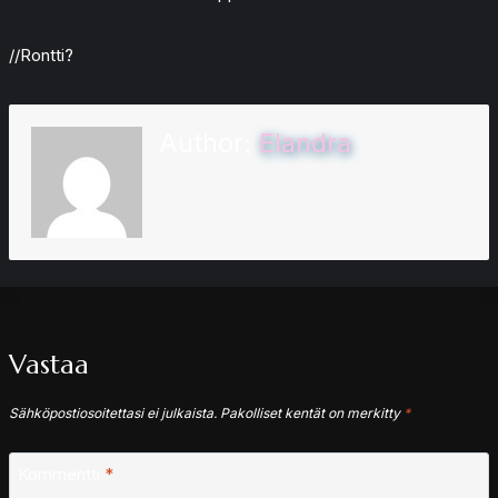
//Rontti?
Author:
Elandra
Vastaa
Sähköpostiosoitettasi ei julkaista.
Pakolliset kentät on merkitty
*
Kommentti
*