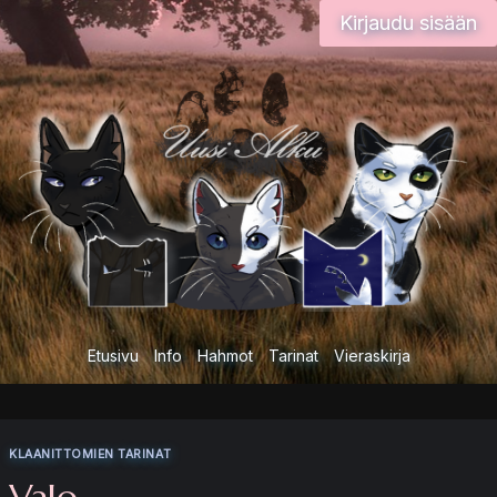
Siirry
Kirjaudu sisään
sisältöön
Etusivu
Info
Hahmot
Tarinat
Vieraskirja
KLAANITTOMIEN TARINAT
Valo