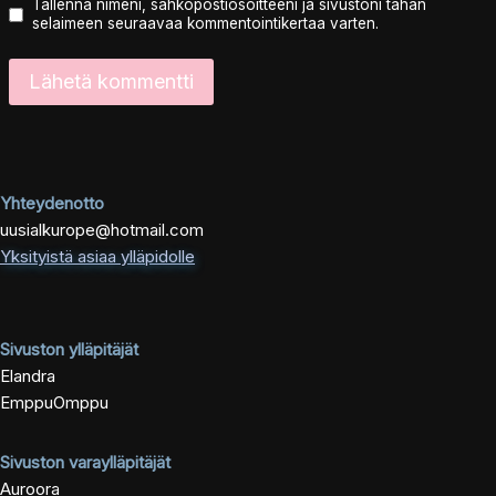
Tallenna nimeni, sähköpostiosoitteeni ja sivustoni tähän
selaimeen seuraavaa kommentointikertaa varten.
Yhteydenotto
uusialkurope@hotmail.com
Yksityistä asiaa ylläpidolle
Sivuston ylläpitäjät
Elandra
EmppuOmppu
Sivuston varaylläpitäjät
Auroora