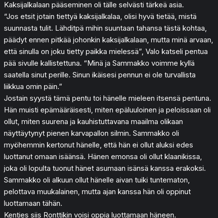
Kaksijalkalaan pääseminen oli tälle selvästi tärkeä asia.
“Jos etsit jotain tiettyä kaksijalkalaa, olisi hyvä tietää, mistä
suunnasta tulit. Lähditpä mihin suuntaan tahansa tästä kohtaa,
päädyt ennen pitkää johonkin kaksijalkalaan, mutta minä arvaan,
että sinulla on joku tietty paikka mielessä”, Valo katseli pentua
pää sivulle kallistettuna. “Minä ja Sammakko voimme kyllä
saatella sinut perille. Sinun ikäisesi pennun ei ole turvallista
liikkua omin päin.”
Jostain syystä tämä pentu toi hänelle mieleen itsensä pentuna.
Hän muisti epämääräisesti, miten epäluuloinen ja peloissaan oli
ollut, miten suurena ja kauhistuttavana maailma olikaan
näyttäytynyt pienen karvapallon silmin. Sammakko oli
myöhemmin kertonut hänelle, että hän ei ollut aluksi edes
luottanut omaan isäänsä. Hänen emonsa oli ollut klaanikissa,
joka oli lopulta tuonut hänet asumaan isänsä kanssa erakoksi.
Sammakko oli alkuun ollut hänelle aivan tuiki tuntematon,
pelottava muukalainen, mutta ajan kanssa hän oli oppinut
luottamaan tähän.
Kenties siis Ronttikin voisi oppia luottamaan häneen.